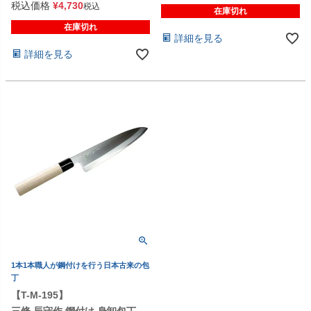
税込価格
¥
4,730
税込
在庫切れ
在庫切れ
詳細を見る
詳細を見る
1本1本職人が鋼付けを行う日本古来の包
丁
【T-M-195】
三條 辰守作 鋼付け 身卸包丁