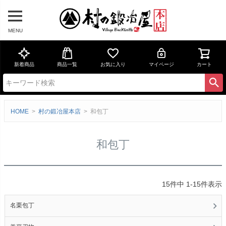
MENU
新着商品
商品一覧
お気に入り
マイページ
カート
HOME
村の鍛冶屋本店
和包丁
和包丁
15
件中
1
-
15
件表示
名栗包丁