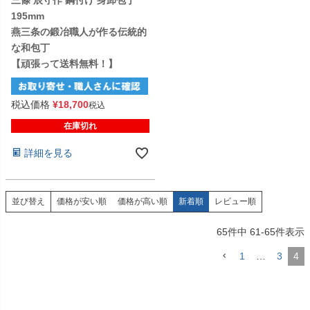
195mm
燕三条の鍛冶職人が作る伝統的
な和包丁
【頑張って送料無料！】
税込価格
¥
18,700
税込
在庫切れ
詳細を見る
価格が安い順
価格が高い順
新着順
レビュー順
並び替え
65
件中
61
-
65
件表示
1
…
3
4