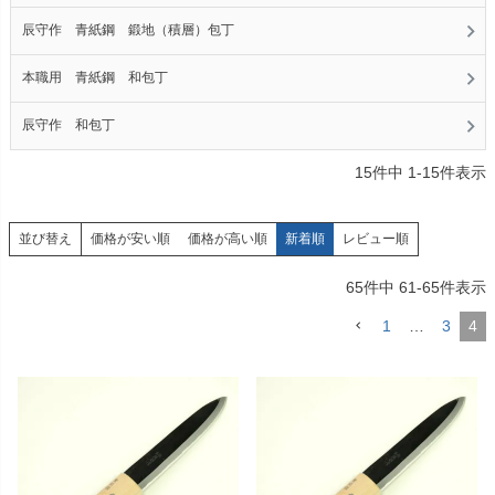
辰守作 青紙鋼 鍛地（積層）包丁
本職用 青紙鋼 和包丁
辰守作 和包丁
15
件中
1
-
15
件表示
価格が安い順
価格が高い順
新着順
レビュー順
並び替え
65
件中
61
-
65
件表示
1
…
3
4