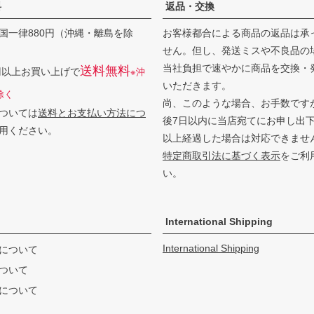
料
返品・交換
国一律880円（沖縄・離島を除
お客様都合による商品の返品は承
せん。但し、発送ミスや不良品の
当社負担で速やかに商品を交換・
送料無料
0円以上お買い上げで
※沖
いただきます。
除く
尚、このような場合、お手数です
ついては
送料とお支払い方法につ
後7日以内に当店宛てにお申し出
用ください。
以上経過した場合は対応できませ
特定商取引法に基づく表示
をご利
い。
International Shipping
International Shipping
について
ついて
について