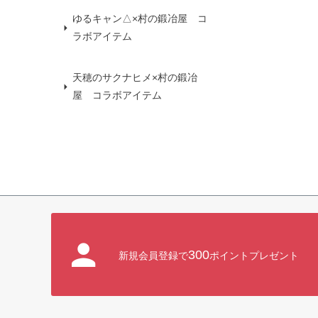
ゆるキャン△×村の鍛冶屋 コ
ラボアイテム
天穂のサクナヒメ×村の鍛冶
屋 コラボアイテム
300
新規会員登録で
ポイントプレゼント