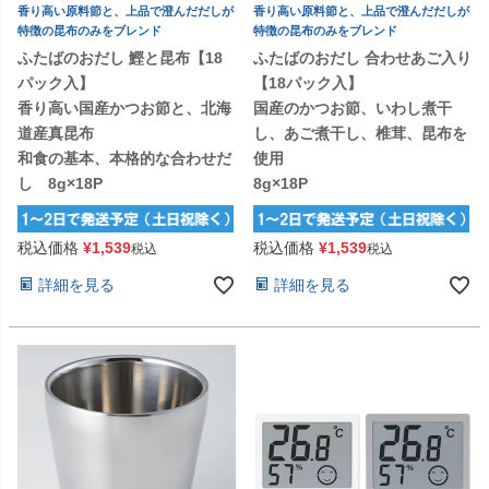
香り高い原料節と、上品で澄んだだしが
香り高い原料節と、上品で澄んだだしが
特徴の昆布のみをブレンド
特徴の昆布のみをブレンド
ふたばのおだし 鰹と昆布【18
ふたばのおだし 合わせあご入り
パック入】
【18パック入】
香り高い国産かつお節と、北海
国産のかつお節、いわし煮干
道産真昆布
し、あご煮干し、椎茸、昆布を
和食の基本、本格的な合わせだ
使用
し 8g×18P
8g×18P
税込価格
¥
1,539
税込価格
¥
1,539
税込
税込
詳細を見る
詳細を見る