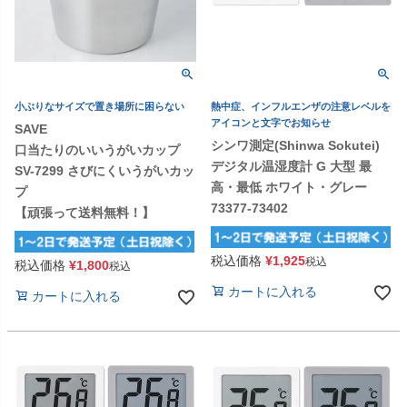
小ぶりなサイズで置き場所に困らない
熱中症、インフルエンザの注意レベルを
アイコンと文字でお知らせ
SAVE
シンワ測定(Shinwa Sokutei)
口当たりのいいうがいカップ
デジタル温湿度計 G 大型 最
SV-7299 さびにくいうがいカッ
高・最低 ホワイト・グレー
プ
73377-73402
【頑張って送料無料！】
税込価格
¥
1,925
税込
税込価格
¥
1,800
税込
カートに入れる
カートに入れる