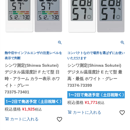
熱中症やインフルエンザの注意レベルを
コンパクトなので場所を選ばずにお使い
表示で判断
いただけます
シンワ測定(Shinwa Sokutei)
シンワ測定(Shinwa Sokutei)
デジタル温湿度計 F たて型 日
デジタル温湿度計 E たて型 最
時・アラーム カラー表示 ホワ
高・最低 ホワイト・グレー
イト・グレー
73374-73399
73375-73401
税込価格
¥
1,771
税込
税込価格
¥
1,925
税込
カートに入れる
カートに入れる