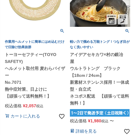
作業用ヘルメットに簡単にはめ込むだけ
軽い力で掴める万能トング！つなぎ目が
で日除け効果抜群
なく洗いやすい
トーヨーセフティー(TOYO
アイデアセキカワ×村の鍛冶
SAFETY)
屋
ヘルメット取付用 麦わらバイザ
ウルトラトング ブラック
ー
【18cm / 24cm】
No.7071
新素材ステンレス採用！一体成
熱中症対策、日よけに
型・自立式
【頑張って送料無料！】
ネコポス配送 【頑張って送料
無料！】
税込価格
¥
2,057
税込
カートに入れる
税込価格
¥
1,980
〜
税込
詳細を見る