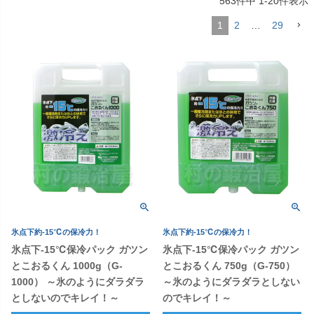
563
件中
1
-
20
件表示
1
2
…
29
氷点下約-15℃の保冷力！
氷点下約-15℃の保冷力！
氷点下-15℃保冷パック ガツン
氷点下-15℃保冷パック ガツン
とこおるくん 1000g（G-
とこおるくん 750g（G-750）
1000） ～氷のようにダラダラ
～氷のようにダラダラとしない
としないのでキレイ！～
のでキレイ！～