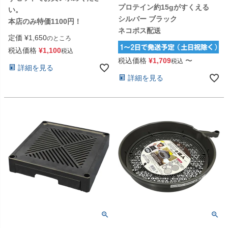
プロテイン約15gがすくえる
い。
シルバー ブラック
本店のみ特価1100円！
ネコポス配送
定価
¥
1,650
のところ
税込価格
¥
1,100
税込
税込価格
¥
1,709
〜
税込
詳細を見る
詳細を見る