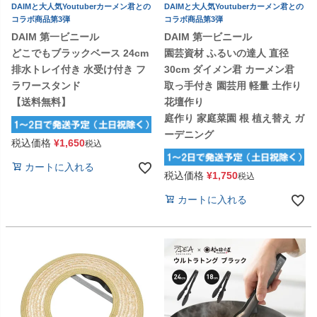
DAIMと大人気Youtuberカーメン君との
DAIMと大人気Youtuberカーメン君との
コラボ商品第3弾
コラボ商品第3弾
DAIM 第一ビニール
DAIM 第一ビニール
どこでもブラックベース 24cm
園芸資材 ふるいの達人 直径
排水トレイ付き 水受け付き フ
30cm ダイメン君 カーメン君
ラワースタンド
取っ手付き 園芸用 軽量 土作り
【送料無料】
花壇作り
庭作り 家庭菜園 根 植え替え ガ
ーデニング
税込価格
¥
1,650
税込
カートに入れる
税込価格
¥
1,750
税込
カートに入れる