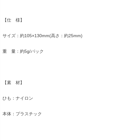
【仕 様】
サイズ：約105×130mm(高さ：約25mm)
重 量：約5g/パック
【素 材】
ひも：ナイロン
本体：プラスチック