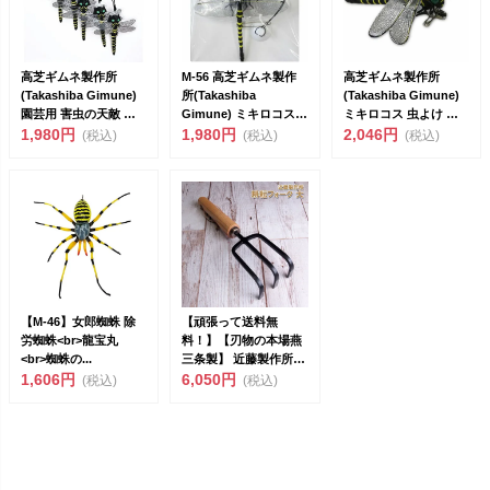
高芝ギムネ製作所
M-56 高芝ギムネ製作
高芝ギムネ製作所
(Takashiba Gimune)
所(Takashiba
(Takashiba Gimune)
園芸用 害虫の天敵 オ
Gimune) ミキロコス
ミキロコス 虫よけ イ
ニヤンマ...
1,980円
イヤ～な...
1,980円
ヤ～な虫...
2,046円
(税込)
(税込)
(税込)
【M-46】女郎蜘蛛 除
【頑張って送料無
労蜘蛛<br>龍宝丸
料！】【刃物の本場燕
<br>蜘蛛の...
三条製】 近藤製作所
1,606円
耕耘フォーク 大 全長
6,050円
(税込)
(税込)
25...