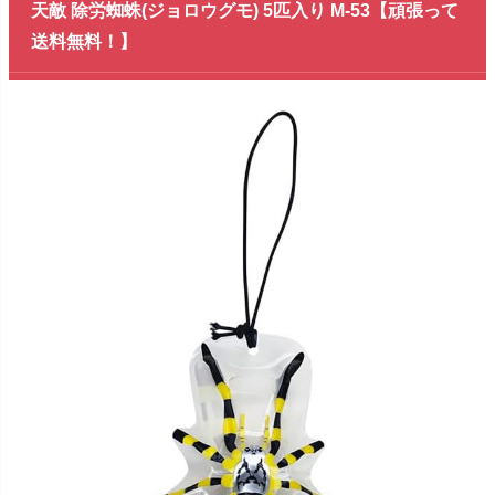
天敵 除労蜘蛛(ジョロウグモ) 5匹入り M-53【頑張って
送料無料！】