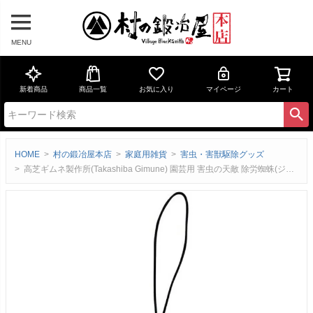
MENU
新着商品
商品一覧
お気に入り
マイページ
カート
HOME
村の鍛冶屋本店
家庭用雑貨
害虫・害獣駆除グッズ
高芝ギムネ製作所(Takashiba Gimune) 園芸用 害虫の天敵 除労蜘蛛(ジョロウグモ) 5匹入り M-53【頑張って送料無料！】