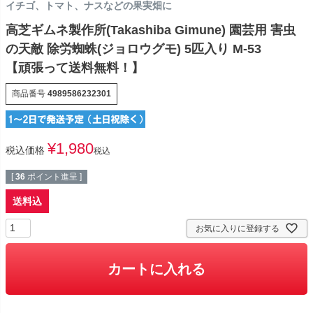
イチゴ、トマト、ナスなどの果実畑に
高芝ギムネ製作所(Takashiba Gimune) 園芸用 害虫
の天敵 除労蜘蛛(ジョロウグモ) 5匹入り M-53
【頑張って送料無料！】
商品番号
4989586232301
¥
1,980
税込価格
税込
[
36
ポイント進呈 ]
送料込
お気に入りに登録する
カートに入れる