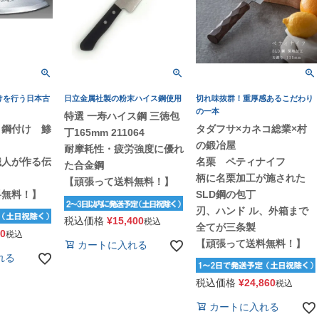
けを行う日本古
日立金属社製の粉末ハイス鋼使用
切れ味抜群！重厚感あるこだわり
の一本
特選 一寿ハイス鋼 三徳包
 鋼付け 鯵
タダフサ×カネコ総業×村
丁165mm 211064
の鍛冶屋
耐摩耗性・疲労強度に優れ
職人が作る伝
名栗 ペティナイフ
た合金鋼
柄に名栗加工が施された
【頑張って送料無料！】
料無料！】
SLD鋼の包丁
刃、ハンド ル、外箱まで
税込価格
¥
15,400
税込
全てが三条製
60
税込
【頑張って送料無料！】
カートに入れる
れる
税込価格
¥
24,860
税込
カートに入れる