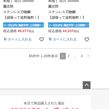
和庖丁 出刃 180mm
和庖丁 出刃 165mm
藤次郎
藤次郎
ステンレス刃物鋼
ステンレス刃物鋼
【頑張って送料無料！】
【頑張って送料無料！】
税込価格
¥
6,077
税込価格
¥
4,207
税込
税込
カートに入れる
カートに入れる
65
件中
1
-
20
件表示
1
2
…
4
ペー
ジト
本店で商品購入された場合
ップ