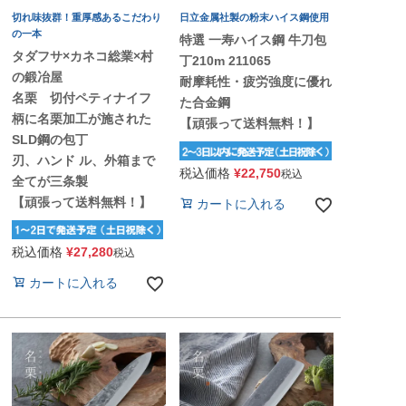
切れ味抜群！重厚感あるこだわり
日立金属社製の粉末ハイス鋼使用
の一本
特選 一寿ハイス鋼 牛刀包
タダフサ×カネコ総業×村
丁210m 211065
の鍛冶屋
耐摩耗性・疲労強度に優れ
名栗 切付ペティナイフ
た合金鋼
柄に名栗加工が施された
【頑張って送料無料！】
SLD鋼の包丁
刃、ハンド ル、外箱まで
税込価格
¥
22,750
税込
全てが三条製
【頑張って送料無料！】
カートに入れる
税込価格
¥
27,280
税込
カートに入れる