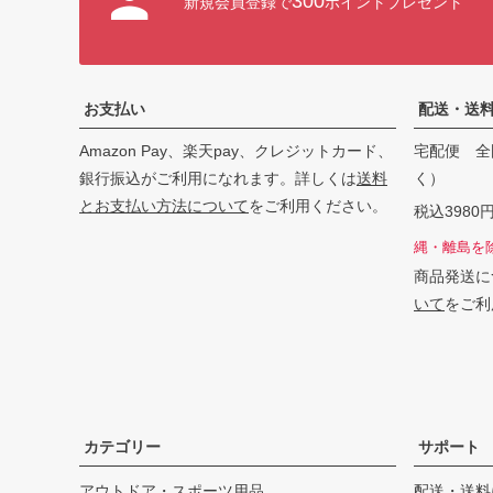
300
新規会員登録で
ポイントプレゼント
お支払い
配送・送
Amazon Pay、楽天pay、クレジットカード、
宅配便 全
銀行振込がご利用になれます。詳しくは
送料
く）
とお支払い方法について
をご利用ください。
税込398
縄・離島を
商品発送に
いて
をご利
カテゴリー
サポート
アウトドア・スポーツ用品
配送・送料