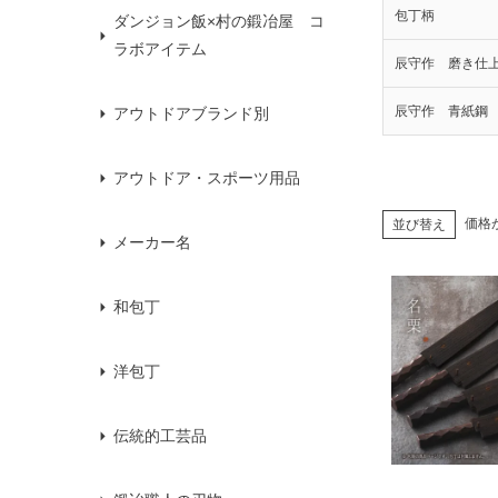
包丁柄
ダンジョン飯×村の鍛冶屋 コ
ラボアイテム
辰守作 磨き仕
辰守作 青紙鋼
アウトドアブランド別
アウトドア・スポーツ用品
価格
並び替え
メーカー名
和包丁
洋包丁
伝統的工芸品