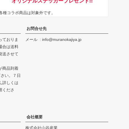
オリジナルステッカープレゼント!!
へ
※各種コラボ商品は対象外です。
お問合せ先
っておりま
メール
info@muranokajiya.jp
場合は送料
発送させて
が商品到着
下さい。７日
ん詳しくは
用くださ
会社概要
株式会社山谷産業