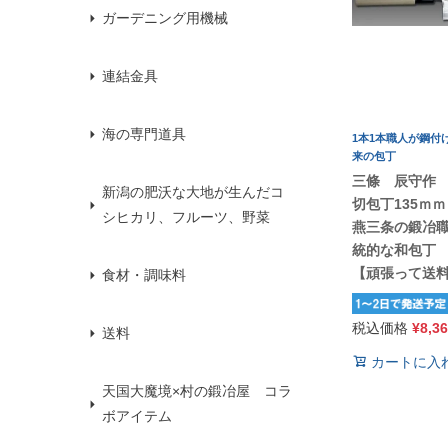
ガーデニング用機械
連結金具
海の専門道具
1本1本職人が鋼付
来の包丁
三條 辰守作
新潟の肥沃な大地が生んだコ
切包丁135ｍｍ
シヒカリ、フルーツ、野菜
燕三条の鍛冶
統的な和包丁
【頑張って送
食材・調味料
税込価格
¥
8,3
送料
カートに入
天国大魔境×村の鍛冶屋 コラ
ボアイテム