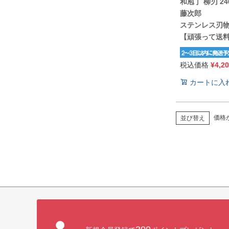
和庖丁 柳刃 2
藤次郎
ステンレス刃
【頑張って送
税込価格
¥
4,2
カートに入
価格
並び替え