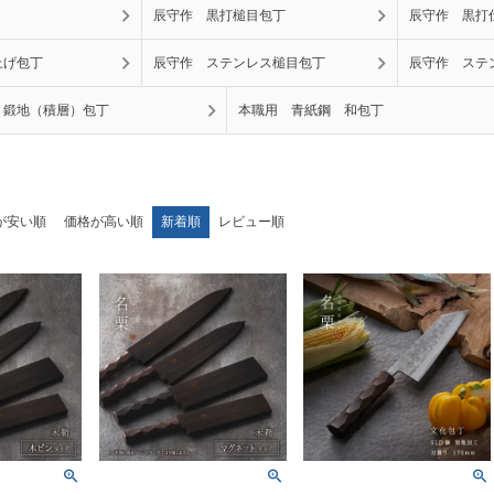
辰守作 黒打槌目包丁
辰守作 黒打
上げ包丁
辰守作 ステンレス槌目包丁
辰守作 ステ
 鍛地（積層）包丁
本職用 青紙鋼 和包丁
が安い順
価格が高い順
新着順
レビュー順