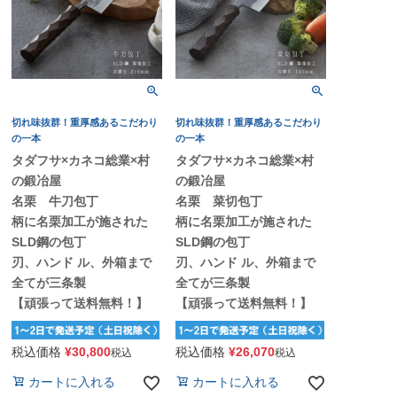
切れ味抜群！重厚感あるこだわり
切れ味抜群！重厚感あるこだわり
の一本
の一本
タダフサ×カネコ総業×村
タダフサ×カネコ総業×村
の鍛冶屋
の鍛冶屋
名栗 牛刀包丁
名栗 菜切包丁
柄に名栗加工が施された
柄に名栗加工が施された
SLD鋼の包丁
SLD鋼の包丁
刃、ハンド ル、外箱まで
刃、ハンド ル、外箱まで
全てが三条製
全てが三条製
【頑張って送料無料！】
【頑張って送料無料！】
税込価格
¥
30,800
税込価格
¥
26,070
税込
税込
カートに入れる
カートに入れる