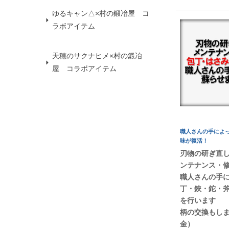
ゆるキャン△×村の鍛冶屋 コ
ラボアイテム
天穂のサクナヒメ×村の鍛冶
屋 コラボアイテム
職人さんの手によ
味が復活！
刃物の研ぎ直
ンテナンス・
職人さんの手
丁・鋏・鉈・
を行います
柄の交換もし
金）