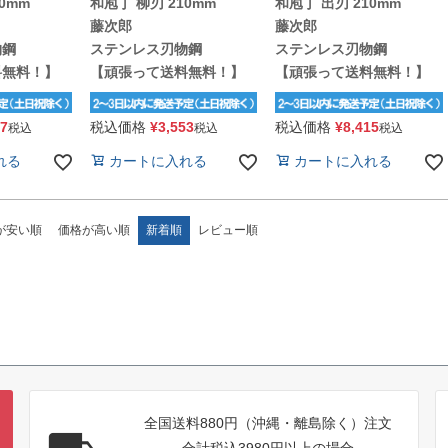
40mm
和庖丁 柳刃 210mm
和庖丁 出刃 210mm
藤次郎
藤次郎
物鋼
ステンレス刃物鋼
ステンレス刃物鋼
料無料！】
【頑張って送料無料！】
【頑張って送料無料！】
07
税込価格
¥
3,553
税込価格
¥
8,415
税込
税込
税込
れる
カートに入れる
カートに入れる
が安い順
価格が高い順
新着順
レビュー順
全国送料880円（沖縄・離島除く）注文