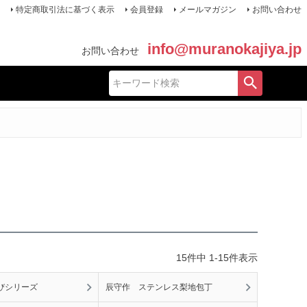
特定商取引法に基づく表示
会員登録
メールマガジン
お問い合わせ
info@muranokajiya.jp
お問い合わせ
15
件中
1
-
15
件表示
びシリーズ
辰守作 ステンレス梨地包丁