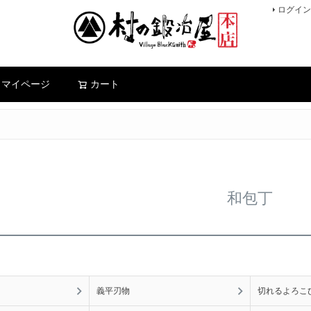
ログイン
検索
マイページ
カート
和包丁
義平刃物
切れるよろこ