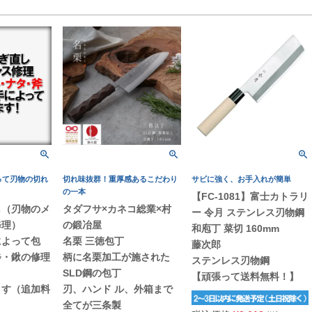
って刃物の切れ
切れ味抜群！重厚感あるこだわり
サビに強く、お手入れが簡単
の一本
【FC-1081】富士カトラリ
し（刃物のメ
タダフサ×カネコ総業×村
ー 令月 ステンレス刃物鋼
修理）
の鍛冶屋
和庖丁 菜切 160mm
によって包
名栗 三徳包丁
藤次郎
斧・鍬の修理
柄に名栗加工が施された
ステンレス刃物鋼
SLD鋼の包丁
【頑張って送料無料！】
ます（追加料
刃、ハンド ル、外箱まで
全てが三条製