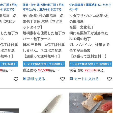
の包丁鞘！刃を
保管・持ち運び用の包丁鞘！刃を
切れ味抜群！重厚感あるこだわり
を引き立てる
守りながら、魅力を引き立てる
の一本
鍛冶屋 名
栗山物産×村の鍛冶屋 名
タダフサ×カネコ総業×村
鞘【木ピン
栗包丁専用 木鞘【マグネ
の鍛冶屋
ットタイプ】
名栗 文化包丁
用した包丁カ
焼桐素材を使用した包丁カ
柄に名栗加工が施された
ース
バー・包丁ケース
SLD鋼の包丁
※包丁は付属
日本 三条製 ※包丁は付属
刃、ハンド ル、外箱まで
コポス配送
しません。ネコポス配送
全てが三条製
料無料！】
【頑張って送料無料！】
【頑張って送料無料！】
30
〜
税込価格
¥
7,590
〜
税込価格
¥
29,040
税込
税込
税込
詳細を見る
カートに入れる