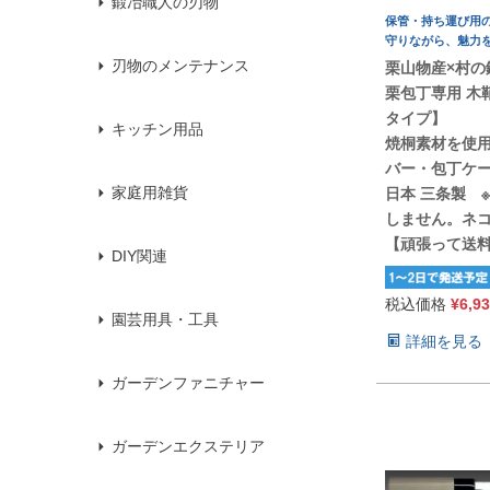
鍛冶職人の刃物
保管・持ち運び用
守りながら、魅力
刃物のメンテナンス
栗山物産×村の
栗包丁専用 木
タイプ】
キッチン用品
焼桐素材を使
バー・包丁ケ
家庭用雑貨
日本 三条製 
しません。ネ
【頑張って送
DIY関連
税込価格
¥
6,9
園芸用具・工具
詳細を見る
ガーデンファニチャー
ガーデンエクステリア