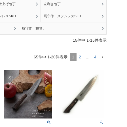
仕上げ包丁
左利き包丁
ンレスSKD
辰守作 ステンレスSLD
辰守作 和包丁
15
件中
1
-
15
件表示
65
件中
1
-
20
件表示
1
2
…
4