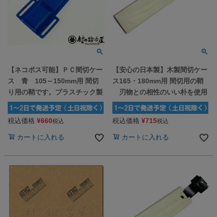
【ネコポス可能】ＰＣ間切ケー
【安心の日本製】木製間切ケー
ス 青 105～150mm用 間切
ス165・180mm用 間切用の鞘
り用の鞘です。プラスチック製
刃物との相性のいい朴を使用
税込価格
¥
660
税込価格
¥
715
税込
税込
カートに入れる
カートに入れる