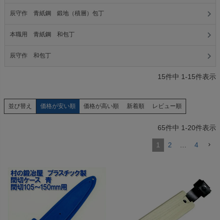
辰守作 青紙鋼 鍛地（積層）包丁
本職用 青紙鋼 和包丁
辰守作 和包丁
15
件中
1
-
15
件表示
価格が安い順
価格が高い順
新着順
レビュー順
並び替え
65
件中
1
-
20
件表示
1
2
…
4