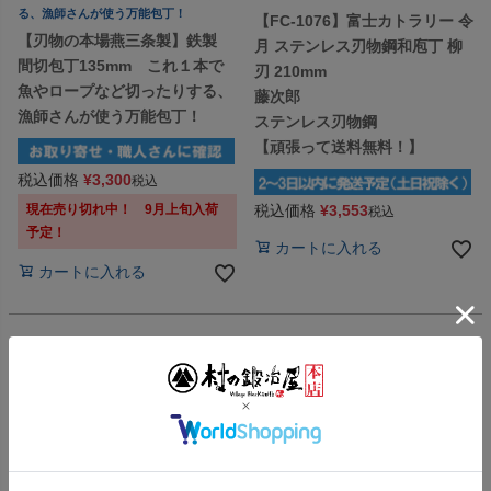
る、漁師さんが使う万能包丁！
【FC-1076】富士カトラリー 令
【刃物の本場燕三条製】鉄製
月 ステンレス刃物鋼和庖丁 柳
間切包丁135mm これ１本で
刃 210mm
魚やロープなど切ったりする、
藤次郎
漁師さんが使う万能包丁！
ステンレス刃物鋼
【頑張って送料無料！】
税込価格
¥
3,300
税込
現在売り切れ中！ 9月上旬入荷
税込価格
¥
3,553
税込
予定！
カートに入れる
カートに入れる