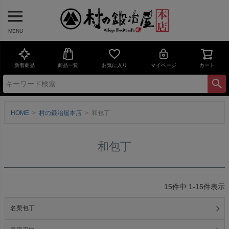
MENU
新着商品
商品一覧
お気に入り
マイページ
カート
HOME
村の鍛冶屋本店
和包丁
和包丁
15
件中
1
-
15
件表示
名栗包丁