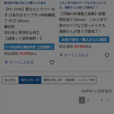
衛生的で耐久性にも優れた口金付
これ１本で魚やロープなど切ったりす
る、漁師さんが使う万能包丁！
【FC-1045】富士カトラリー 令
【刃物の本場燕三条製】鉄製
月 口金付きモリブデン特殊鋼庖
間切包丁180mm これ１本で
丁 牛刀 180mm
魚やロープなど切ったりする、
藤次郎
漁師さんが使う万能包丁！
切れ味と実用性を両立
【頑張って送料無料！】
税込価格
¥
5,060
税込
税込価格
¥
4,955
税込
カートに入れる
カートに入れる
価格が安い順
価格が高い順
新着順
レビュー順
並び替え
65
件中
1
-
20
件表示
1
2
…
4