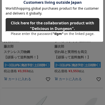
サビに強く、お手入れが簡単
衛生的で耐久性にも優れた口金付
【FC-1072】富士カトラリー 令
【FC-1040】富士カトラリー 令
月 ステンレス刃物鋼和庖丁 出
月 口金付きモリブデン特殊鋼庖
刃 150mm
丁 ペティナイフ 130mm
藤次郎
藤次郎
ステンレス刃物鋼
切れ味と実用性を両立
【頑張って送料無料！】
【頑張って送料無料！】
税込価格
¥
3,553
税込価格
¥
3,553
税込
税込
カートに入れる
カートに入れる