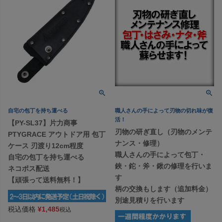
自宅の包丁を持ち運べる
職人さんの手によって刃物の切れ味が復
活！
【PY-SL37】片力商事
刃物の研ぎ直し（刃物のメンテ
PTYGRACE アウトドア用 包丁
ナンス・修理）
ケース 刃渡り12cm程度
職人さんの手によって包丁・
自宅の包丁を持ち運べる
鋏・鉈・斧・鍬の修理を行いま
ネコポス配送
す
【頑張って送料無料！】
柄の交換もします（追加料金）
別途見積りを行います
税込価格
¥
1,485
税込