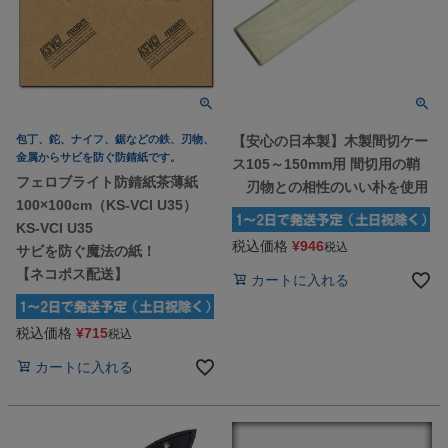
包丁、鉈、ナイフ、鋸などの鉄、刃物、
【安心の日本製】木製間切ケー
金属からサビを防ぐ防錆紙です。
ス105～150mm用 間切用の鞘
フェロブライト防錆紙茶薄紙
刃物との相性のいい朴を使用
100×100cm（KS-VCI U35）
KS-VCI U35
税込価格
¥
946
税込
サビを防ぐ魔法の紙！
【ネコポス配送】
カートに入れる
税込価格
¥
715
税込
カートに入れる