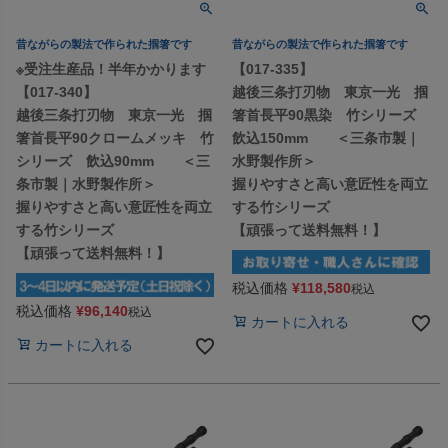
昔ながらの製法で作られた掴箸です
昔ながらの製法で作られた掴箸です
※受注生産品！半年かかります
【017-335】
【017-340】
越後三条打刃物 東京一光 掴
越後三条打刃物 東京一光 掴
箸首長平90黒染 竹シリーズ
箸首長平90クロームメッキ 竹
飲込150mm ＜三条市製｜
シリーズ 飲込90mm ＜三
水野製作所＞
条市製｜水野製作所＞
握りやすさと高い意匠性を両立
握りやすさと高い意匠性を両立
する竹シリーズ
する竹シリーズ
【頑張って送料無料！】
【頑張って送料無料！】
税込価格
¥
118,580
税込
税込価格
¥
96,140
税込
カートに入れる
カートに入れる