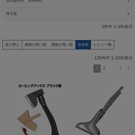
水野製作所 水野勲作
味方屋
3
件中
1
-
3
件表示
価格が安い順
価格が高い順
新着順
レビュー順
並び替え
129
件中
1
-
20
件表示
1
2
…
7