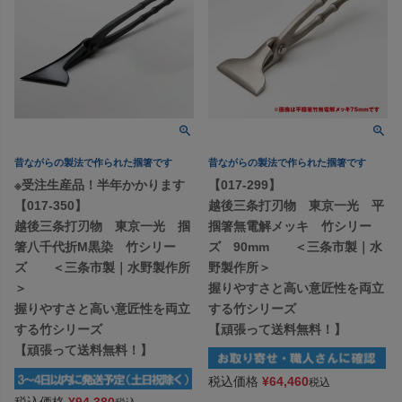
昔ながらの製法で作られた掴箸です
昔ながらの製法で作られた掴箸です
※受注生産品！半年かかります
【017-299】
【017-350】
越後三条打刃物 東京一光 平
越後三条打刃物 東京一光 掴
掴箸無電解メッキ 竹シリー
箸八千代折M黒染 竹シリー
ズ 90mm ＜三条市製｜水
ズ ＜三条市製｜水野製作所
野製作所＞
＞
握りやすさと高い意匠性を両立
握りやすさと高い意匠性を両立
する竹シリーズ
する竹シリーズ
【頑張って送料無料！】
【頑張って送料無料！】
税込価格
¥
64,460
税込