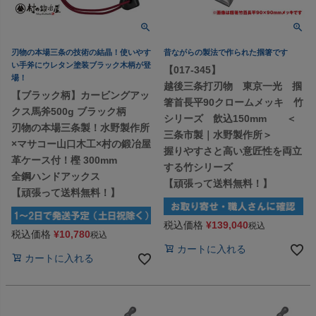
刃物の本場三条の技術の結晶！使いやす
昔ながらの製法で作られた掴箸です
い手斧にウレタン塗装ブラック木柄が登
【017-345】
場！
越後三条打刃物 東京一光 掴
【ブラック柄】カービングアッ
箸首長平90クロームメッキ 竹
クス馬斧500g ブラック柄
シリーズ 飲込150mm ＜
刃物の本場三条製！水野製作所
三条市製｜水野製作所＞
×マサコー山口木工×村の鍛冶屋
握りやすさと高い意匠性を両立
革ケース付！樫 300mm
する竹シリーズ
全鋼ハンドアックス
【頑張って送料無料！】
【頑張って送料無料！】
税込価格
¥
139,040
税込
税込価格
¥
10,780
税込
カートに入れる
カートに入れる