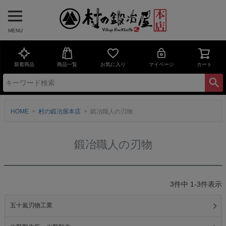
MENU
新着商品
商品一覧
お気に入り
マイページ
カート
HOME
村の鍛冶屋本店
鍛冶職人の刃物
鍛冶職人の刃物
3
件中
1
-
3
件表示
五十嵐刃物工業