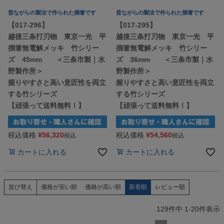
昔ながらの製法で作られた掴箸です
昔ながらの製法で作られた掴箸です
【017-296】
【017-295】
越後三条打刃物 東京一光 平
越後三条打刃物 東京一光 平
掴箸無電解メッキ 竹シリー
掴箸無電解メッキ 竹シリー
ズ 45mm ＜三条市製｜水
ズ 36mm ＜三条市製｜水
野製作所＞
野製作所＞
握りやすさと高い意匠性を両立
握りやすさと高い意匠性を両立
する竹シリーズ
する竹シリーズ
【頑張って送料無料！】
【頑張って送料無料！】
税込価格
¥
56,320
税込価格
¥
54,560
税込
税込
カートに入れる
カートに入れる
価格が安い順
価格が高い順
新着順
レビュー順
並び替え
129
件中
1
-
20
件表示