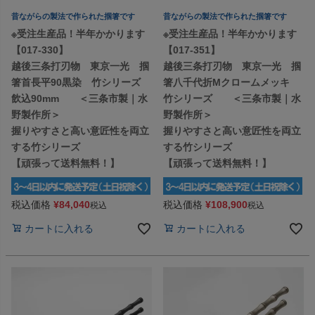
昔ながらの製法で作られた掴箸です
昔ながらの製法で作られた掴箸です
※受注生産品！半年かかります
※受注生産品！半年かかります
【017-330】
【017-351】
越後三条打刃物 東京一光 掴
越後三条打刃物 東京一光 掴
箸首長平90黒染 竹シリーズ
箸八千代折Mクロームメッキ
飲込90mm ＜三条市製｜水
竹シリーズ ＜三条市製｜水
野製作所＞
野製作所＞
握りやすさと高い意匠性を両立
握りやすさと高い意匠性を両立
する竹シリーズ
する竹シリーズ
【頑張って送料無料！】
【頑張って送料無料！】
税込価格
¥
84,040
税込価格
¥
108,900
税込
税込
カートに入れる
カートに入れる