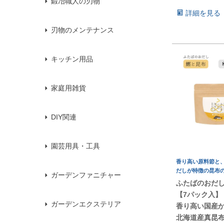
鍛冶職人の刃物
詳細を見る
刃物のメンテナンス
キッチン用品
家庭用雑貨
DIY関連
園芸用具・工具
香り高い原料節と
だしが特徴の昆布
ガーデンファニチャー
ふたばのおだし
【7パック入
ガーデンエクステリア
香り高い国産
北海道産真