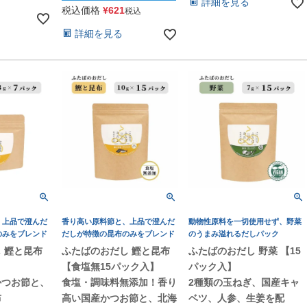
詳細を見る
税込価格
¥
621
税込
詳細を見る
、上品で澄んだ
香り高い原料節と、上品で澄んだ
動物性原料を一切使用せず、野菜
のみをブレンド
だしが特徴の昆布のみをブレンド
のうまみ溢れるだしパック
 鰹と昆布
ふたばのおだし 鰹と昆布
ふたばのおだし 野菜 【15
】
【食塩無15パック入】
パック入】
かつお節と、
食塩・調味料無添加！香り
2種類の玉ねぎ、国産キャ
昆布
高い国産かつお節と、北海
ベツ、人参、生姜を配