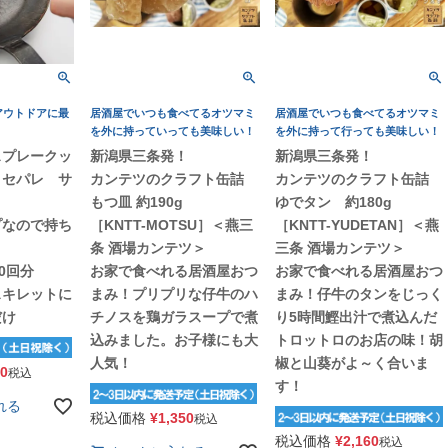
アウトドアに最
居酒屋でいつも食べてるオツマミ
居酒屋でいつも食べてるオツマミ
を外に持っていっても美味しい！
を外に持って行っても美味しい！
】スプレークッ
新潟県三条発！
新潟県三条発！
 セパレ サ
カンテツのクラフト缶詰
カンテツのクラフト缶詰
もつ皿 約190g
ゆでタン 約180g
プなので持ち
［KNTT-MOTSU］＜燕三
［KNTT-YUDETAN］＜燕
！
条 酒場カンテツ＞
三条 酒場カンテツ＞
0回分
お家で食べれる居酒屋おつ
お家で食べれる居酒屋おつ
スキレットに
まみ！プリプリな仔牛のハ
まみ！仔牛のタンをじっく
だけ
チノスを鶏ガラスープで煮
り5時間鰹出汁で煮込んだ
込みました。お子様にも大
トロットロのお店の味！胡
人気！
椒と山葵がよ～く合いま
90
税込
す！
れる
税込価格
¥
1,350
税込
税込価格
¥
2,160
税込