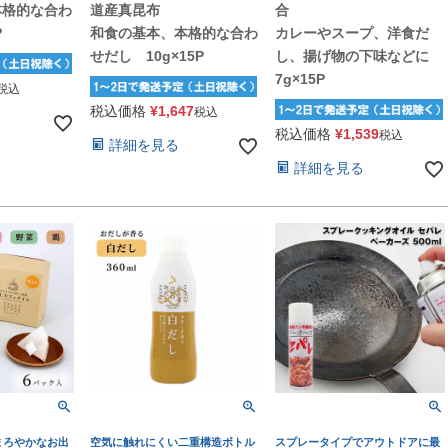
本格的な合わ
道産真昆布
合
P
和食の基本、本格的な合わ
カレーやスープ、洋食だ
せだし 10g×15P
し、揚げ物の下味などに
7g×15P
税込
税込価格
¥
1,647
税込
税込価格
¥
1,539
税込
詳細を見る
詳細を見る
まろやかなお出
空気に触れにくい二重構造ボトル
スプレータイプでアウトドアに最