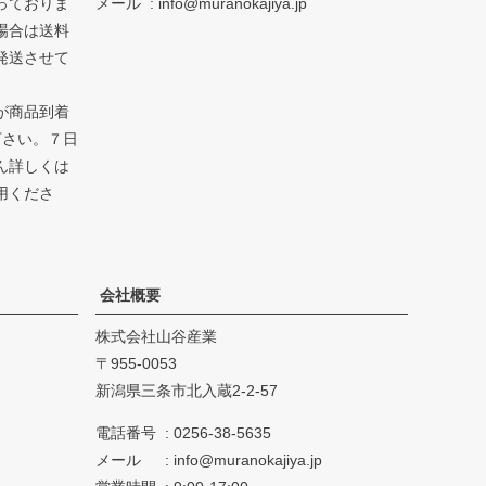
っておりま
メール
info@muranokajiya.jp
場合は送料
発送させて
が商品到着
下さい。７日
ん詳しくは
用くださ
会社概要
株式会社山谷産業
955-0053
新潟県三条市北入蔵2-2-57
電話番号
0256-38-5635
メール
info@muranokajiya.jp