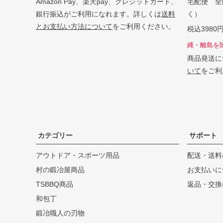
Amazon Pay、楽天pay、クレジットカード、
宅配便 全
銀行振込がご利用になれます。詳しくは
送料
く）
とお支払い方法について
をご利用ください。
税込398
縄・離島を
商品発送に
いて
をご利
カテゴリー
サポート
アウトドア・スポーツ用品
配送・送料
村の鍛冶屋商品
お支払いに
TSBBQ商品
返品・交換
和包丁
鍛冶職人の刃物