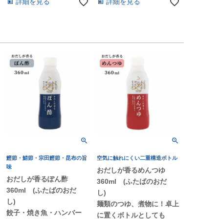
詳細を見る
詳細を見る
鰹節・鯖節・宗田鰹節・昆布の旨
空気に触れにくい二重構造ボトル
味
おだしが香るめんつゆ
おだしが香るぽん酢
360ml (ふたばのおだ
360ml (ふたばのおだ
し)
し)
麺類のつゆ、煮物に！卓上
餃子・焼き魚・ハンバー
に置くボトルとしても