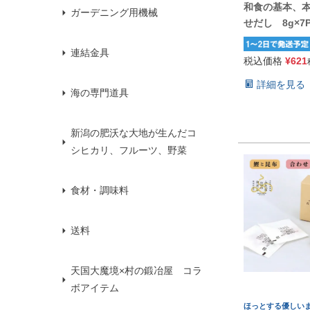
和食の基本、
ガーデニング用機械
せだし 8g×7
連結金具
税込価格
¥
621
詳細を見る
海の専門道具
新潟の肥沃な大地が生んだコ
シヒカリ、フルーツ、野菜
食材・調味料
送料
天国大魔境×村の鍛冶屋 コラ
ボアイテム
ほっとする優しい