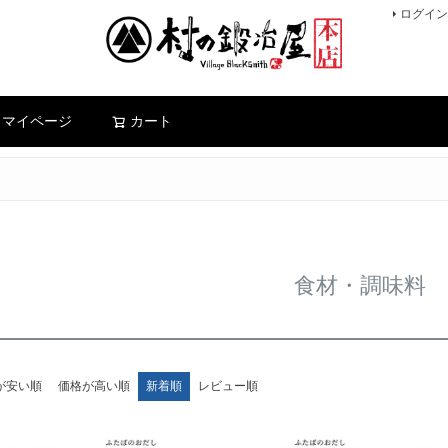
ログイン
検索
マイページ
カート
食材・調味料
が安い順
価格が高い順
新着順
レビュー順