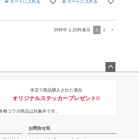
カートに入れる
カートに入れる
39
件中
1
-
20
件表示
1
2
ペー
ジト
本店で商品購入された場合
ップ
オリジナルステッカープレゼント!!
へ
※各種コラボ商品は対象外です。
お問合せ先