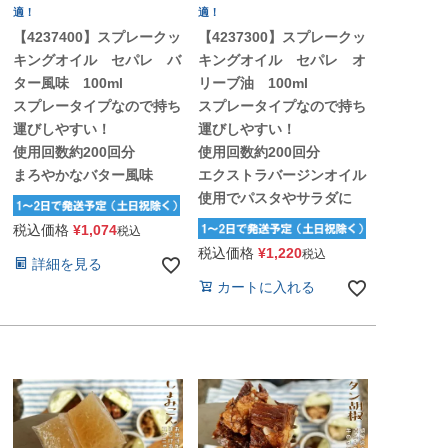
適！
適！
【4237400】スプレークッ
【4237300】スプレークッ
キングオイル セパレ バ
キングオイル セパレ オ
ター風味 100ml
リーブ油 100ml
スプレータイプなので持ち
スプレータイプなので持ち
運びしやすい！
運びしやすい！
使用回数約200回分
使用回数約200回分
まろやかなバター風味
エクストラバージンオイル
使用でパスタやサラダに
税込価格
¥
1,074
税込
税込価格
¥
1,220
税込
詳細を見る
カートに入れる