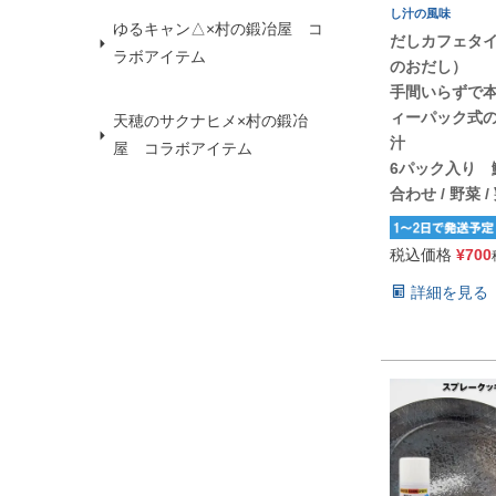
し汁の風味
ゆるキャン△×村の鍛冶屋 コ
だしカフェタイ
ラボアイテム
のおだし）
手間いらずで
ィーパック式
天穂のサクナヒメ×村の鍛冶
汁
屋 コラボアイテム
6パック入り 鰹
合わせ / 野菜 /
税込価格
¥
700
詳細を見る