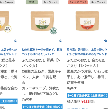
、上品で澄んだ
動物性原料を一切使用せず、野菜
香り高い原料節と、上品で澄んだ
のみをブレンド
のうまみ溢れるだしパック
だしが特徴の昆布のみをブレンド
 鰹と昆布
ふたばのおだし 野菜 【5
ふたばのおだし 合わせあ
ック入】
パック入】
ご入り【7パック入】
無添加！香り
2種類の玉ねぎ、国産キャ
国産のかつお節、いわし煮
お節と、北海
ベツ、人参、生姜を配
干し、あご煮干し、椎茸、
布
合
昆布を使用
本格的な合わ
カレーやスープ、洋食だ
8g×7P
P
し、揚げ物の下味などに
7g×5P
税込価格
¥
621
税込
税込