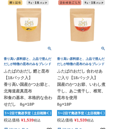
香り高い原料節と、上品で澄んだ
香り高い原料節と、上品で澄んだ
だしが特徴の昆布のみをブレンド
だしが特徴の昆布のみをブレンド
ふたばのおだし 鰹と昆布
ふたばのおだし 合わせあ
【18パック入】
ご入り【18パック入】
香り高い国産かつお節と、
国産のかつお節、いわし煮
北海道産真昆布
干し、あご煮干し、椎茸、
和食の基本、本格的な合わ
昆布を使用
せだし 8g×18P
8g×18P
税込価格
¥
1,539
税込価格
¥
1,539
税込
税込