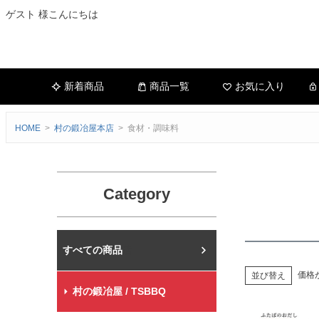
ゲスト 様こんにちは
新着商品
商品一覧
お気に入り
HOME
村の鍛冶屋本店
食材・調味料
Category
村の鍛冶屋本店
価格
並び替え
村の鍛冶屋 / TSBBQ