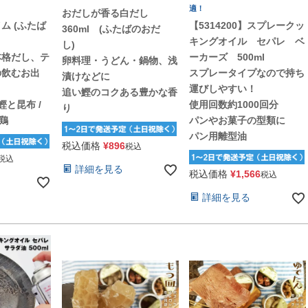
適！
おだしが香る白だし
ム (ふたば
【5314200】スプレークッ
360ml (ふたばのおだ
キングオイル セパレ ベ
し)
本格だし、テ
ーカーズ 500ml
卵料理・うどん・鍋物、浅
の飲むお出
スプレータイプなので持ち
漬けなどに
運びしやすい！
追い鰹のコクある豊かな香
と昆布 /
使用回数約1000回分
り
 鶏
パンやお菓子の型類に
パン用離型油
税込価格
¥
896
税込
税込
詳細を見る
税込価格
¥
1,566
税込
詳細を見る