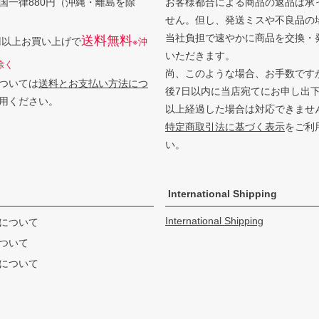
国一律880円（沖縄・離島を除
お客様都合による商品の返品は承
せん。但し、発送ミスや不良品の
当社負担で速やかに商品を交換・
送料無料
0円以上お買い上げで
※沖
いただきます。
除く
尚、このような場合、お手数です
ついては
送料とお支払い方法につ
後7日以内に当店宛てにお申し出
用ください。
以上経過した場合は対応できませ
特定商取引法に基づく表示
をご利
い。
International Shipping
International Shipping
について
ついて
について