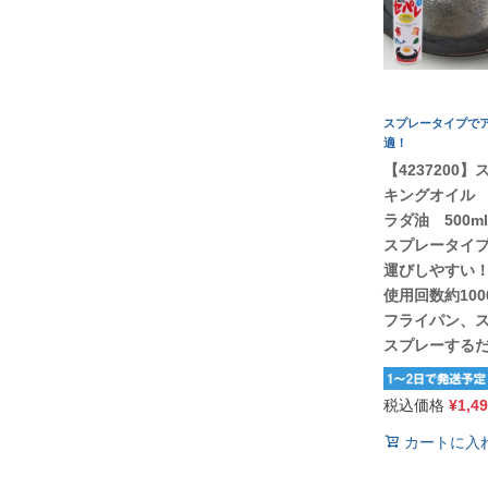
スプレータイプで
適！
【4237200
キングオイル
ラダ油 500ml
スプレータイ
運びしやすい
使用回数約100
フライパン、
スプレーする
税込価格
¥
1,4
カートに入