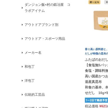
ダンジョン飯×村の鍛冶屋 コ
ラボアイテム
アウトドアブランド別
アウトドア・スポーツ用品
香り高い原料節と
メーカー名
だしが特徴の昆布
ふたばのおだし
【食塩無5パ
和包丁
食塩・調味料
高い国産かつ
洋包丁
道産真昆
和食の基本、
せだし 10g×5
伝統的工芸品
税込価格
¥
621