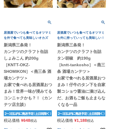
居酒屋でいつも食べてるオツマミ
居酒屋でいつも食べてるオツマミ
を外で食べても美味しいオカズ
を外に持っていっても美味しい！
新潟県三条発！
新潟県三条発！
カンテツのクラフト缶詰
カンテツのクラフト缶詰
しょみこん 約200g
タン胡椒 約190g
［KNTT-OKZ-
［kntt-tankosho］＜燕三
SHOMIKON］＜燕三条 酒
条 酒場カンテツ＞
場カンテツ＞
お家で食べれる居酒屋おつ
お家で食べれる居酒屋おつ
まみ！仔牛のタン下を自家
まみ！世界一味が浸みてる
製コショウ醤油に漬け込ん
コンニャクかも？！（カン
だ、お酒もご飯も止まらな
テツ店主談）
くなる一品
税込価格
¥
648
税込価格
¥
1,188
税込
税込