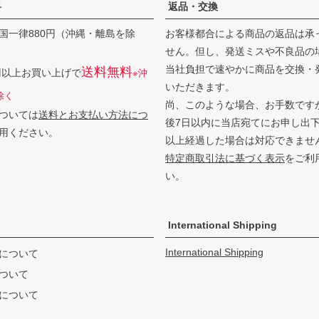
料
返品・交換
国一律880円（沖縄・離島を除
お客様都合による商品の返品は承
せん。但し、発送ミスや不良品の
当社負担で速やかに商品を交換・
送料無料
0円以上お買い上げで
※沖
いただきます。
除く
尚、このような場合、お手数です
ついては
送料とお支払い方法につ
後7日以内に当店宛てにお申し出
用ください。
以上経過した場合は対応できませ
特定商取引法に基づく表示
をご利
い。
International Shipping
International Shipping
について
ついて
について