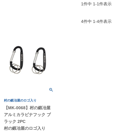
1
件中
1
-
1
件表示
4
件中
1
-
4
件表示
村の鍛冶屋のロゴ入り
【MK-0068】村の鍛冶屋
アルミカラビナフック ブ
ラック 2PC
村の鍛冶屋のロゴ入り