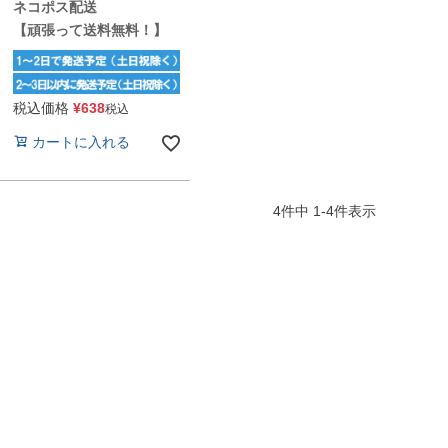
ネコポス配送
【頑張って送料無料！】
税込価格
¥
638
税込
カートに入れる
4
件中
1
-
4
件表示