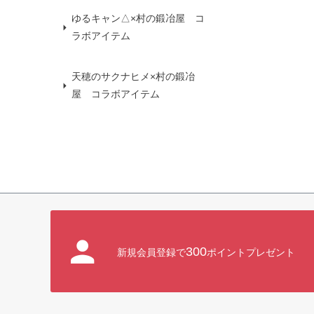
ゆるキャン△×村の鍛冶屋 コ
ラボアイテム
天穂のサクナヒメ×村の鍛冶
屋 コラボアイテム
300
新規会員登録で
ポイントプレゼント