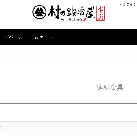
ログイン
検索
マイページ
カート
連結金具
ズ