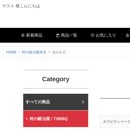
ゲスト 様こんにちは
新着商品
商品一覧
お気に入り
HOME
村の鍛冶屋本店
連結金具
Category
村の鍛冶屋本店
村の鍛冶屋 / TSBBQ
カラビナシリー