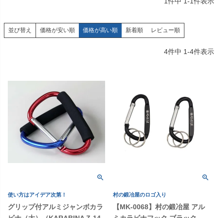
1
件中
1
-
1
件表示
価格が安い順
価格が高い順
新着順
レビュー順
並び替え
4
件中
1
-
4
件表示
使い方はアイデア次第！
村の鍛冶屋のロゴ入り
グリップ付アルミジャンボカラ
【MK-0068】村の鍛冶屋 アル
ビナ（大）（KARABINA Z-14-
ミカラビナフック ブラック