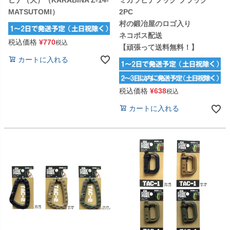
MATSUTOMI）
2PC
村の鍛冶屋のロゴ入り
ネコポス配送
税込価格
¥
770
税込
【頑張って送料無料！】
カートに入れる
税込価格
¥
638
税込
カートに入れる