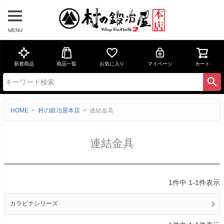
MENU
新着商品
商品一覧
お気に入り
マイページ
カート
HOME
村の鍛冶屋本店
連結金具
連結金具
1
件中
1
-
1
件表示
カラビナシリーズ