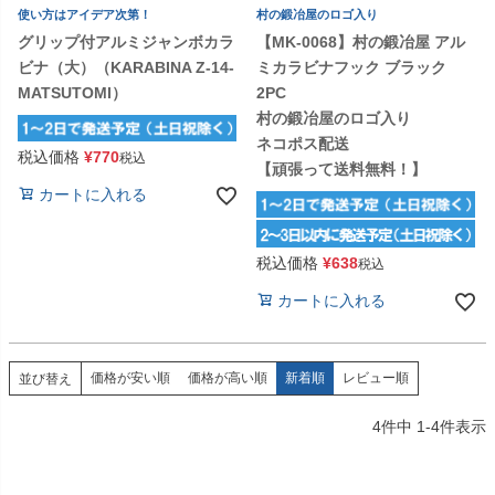
使い方はアイデア次第！
村の鍛冶屋のロゴ入り
グリップ付アルミジャンボカラ
【MK-0068】村の鍛冶屋 アル
ビナ（大）（KARABINA Z-14-
ミカラビナフック ブラック
MATSUTOMI）
2PC
村の鍛冶屋のロゴ入り
ネコポス配送
税込価格
¥
770
税込
【頑張って送料無料！】
カートに入れる
税込価格
¥
638
税込
カートに入れる
価格が安い順
価格が高い順
新着順
レビュー順
並び替え
4
件中
1
-
4
件表示