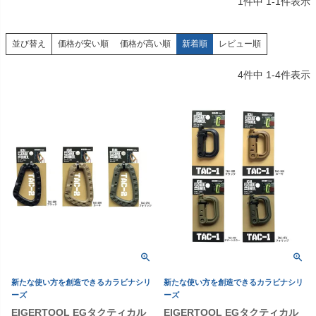
1
件中
1
-
1
件表示
価格が安い順
価格が高い順
新着順
レビュー順
並び替え
4
件中
1
-
4
件表示
新たな使い方を創造できるカラビナシリ
新たな使い方を創造できるカラビナシリ
ーズ
ーズ
EIGERTOOL EGタクティカル
EIGERTOOL EGタクティカル