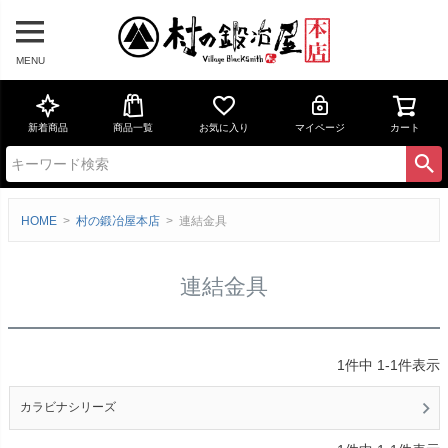
MENU
新着商品
商品一覧
お気に入り
マイページ
カート
HOME
村の鍛冶屋本店
連結金具
連結金具
1
件中
1
-
1
件表示
カラビナシリーズ