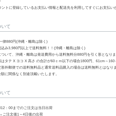
y
アカウントに登録しているお支払い情報と配送先を利用してすぐにお支払い
ついて
律880円(沖縄・離島は除く)
込み3,980円以上で送料無料！！(沖縄・離島は除く)
について、沖縄・離島は発送費用から送料無料分880円を引く形となり
はタテ X ヨコ X 高さ の合計が60ｃｍ以下の場合1800円、61cm～16
定形外郵便での送料無料品と通常送料品購入の場合は送料無料とはなり
金額に関係なく別途頂戴いたします。
ついて
M12：00までのご注文は当日出荷
→ご注文後1～4日後の出荷