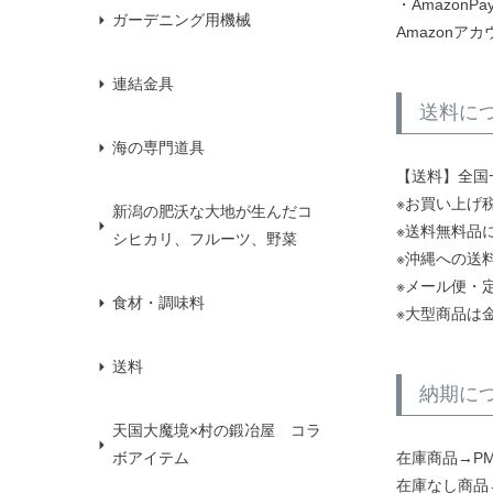
・AmazonPa
ガーデニング用機械
Amazon
連結金具
送料に
海の専門道具
【送料】全国一
※お買い上げ税
新潟の肥沃な大地が生んだコ
※送料無料品
シヒカリ、フルーツ、野菜
※沖縄への送料
※メール便・
食材・調味料
※大型商品は
送料
納期に
天国大魔境×村の鍛冶屋 コラ
在庫商品→P
ボアイテム
在庫なし商品