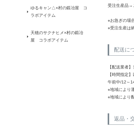
受注生産品→
ゆるキャン△×村の鍛冶屋 コ
ラボアイテム
※お急ぎの場
※受注生産は
天穂のサクナヒメ×村の鍛冶
屋 コラボアイテム
配送に
【配送業者】
【時間指定】
午前中/12～14
※地域により
※地域により
返品・