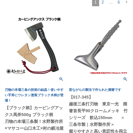
1
2
…
6
刃物の本場三条の技術の結晶！使いやす
昔ながらの製法で作られた掴箸です
い手斧にウレタン塗装ブラック木柄が登
【017-345】
場！
越後三条打刃物 東京一光 掴
【ブラック柄】カービングアッ
箸首長平90クロームメッキ 竹
クス馬斧500g ブラック柄
シリーズ 飲込150mm ＜
刃物の本場三条製！水野製作所
三条市製｜水野製作所＞
×マサコー山口木工×村の鍛冶屋
握りやすさと高い意匠性を両立