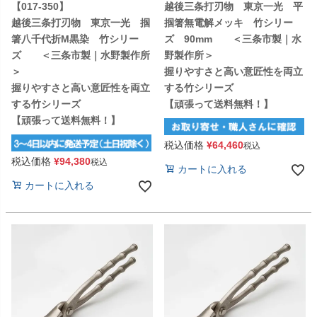
【017-350】
越後三条打刃物 東京一光 平
越後三条打刃物 東京一光 掴
掴箸無電解メッキ 竹シリー
箸八千代折M黒染 竹シリー
ズ 90mm ＜三条市製｜水
ズ ＜三条市製｜水野製作所
野製作所＞
＞
握りやすさと高い意匠性を両立
握りやすさと高い意匠性を両立
する竹シリーズ
する竹シリーズ
【頑張って送料無料！】
【頑張って送料無料！】
税込価格
¥
64,460
税込
税込価格
¥
94,380
税込
カートに入れる
カートに入れる