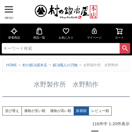
MENU
新着商品
商品一覧
お気に入り
マイページ
カート
HOME
村の鍛冶屋本店
鍛冶職人の刃物
水野製作所 水野勲作
水野製作所 水野勲作
価格が安い順
価格が高い順
新着順
レビュー順
並び替え
116
件中
1
-
20
件表示