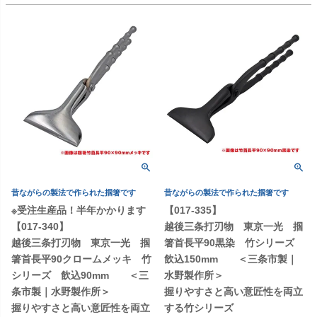
昔ながらの製法で作られた掴箸です
昔ながらの製法で作られた掴箸です
※受注生産品！半年かかります
【017-335】
【017-340】
越後三条打刃物 東京一光 掴
越後三条打刃物 東京一光 掴
箸首長平90黒染 竹シリーズ
箸首長平90クロームメッキ 竹
飲込150mm ＜三条市製｜
シリーズ 飲込90mm ＜三
水野製作所＞
条市製｜水野製作所＞
握りやすさと高い意匠性を両立
握りやすさと高い意匠性を両立
する竹シリーズ