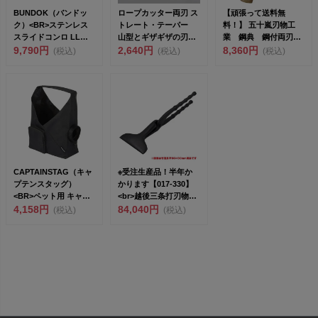
BUNDOK（バンドッ
ロープカッター両刃 ス
【頑張って送料無
ク）<BR>ステンレス
トレート・テーパー
料！】 五十嵐刃物工
スライドコンロ LL
山型とギザギザの刃が
業 鋼典 鋼付両刃鞘
BD...
9,790円
よく切れます！ ロー
2,640円
鉈 180mm c-14 三...
8,360円
(税込)
(税込)
(税込)
プ...
CAPTAINSTAG（キャ
※受注生産品！半年か
プテンスタッグ）
かります【017-330】
<BR>ペット用 キャリ
<br>越後三条打刃物
ーバ...
4,158円
東...
84,040円
(税込)
(税込)