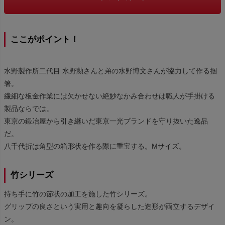
ここがポイント！
水野製作所二代目 水野勲さんと弟の水野博文さんが協力して作る掴
箸。
繊細な板金作業には欠かせない絶妙なかみ合わせは職人が手掛ける
製品ならでは。
東京の鍛冶屋から引き継いだ東京一光ブランドを守り抜いた逸品
だ。
八千代折は角型の箱形状を作る際に重宝する。Mサイズ。
竹シリーズ
持ち手に竹の節状の加工を施した竹シリーズ。
グリップの良さという実用と趣向を凝らした造形が両立するデザイ
ン。