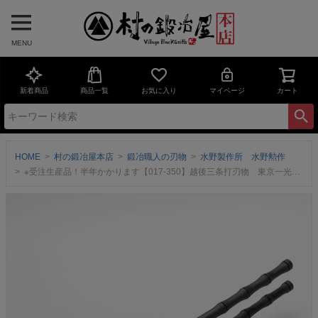
MENU
新着商品
商品一覧
お気に入り
マイページ
カート
HOME
村の鍛冶屋本店
鍛冶職人の刃物
水野製作所 水野勲作
※受注生産品！半年かかります【017-350】越後三条打刃物 東京一光 掴箸八千代折M黒染 竹シリーズ ＜三条市製｜水野製作所＞握りやすさと高い意匠性を両立する竹シリーズ【頑張って送料無料！】