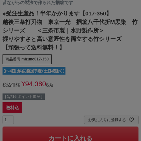
昔ながらの製法で作られた掴箸です
※受注生産品！半年かかります【017-350】
越後三条打刃物 東京一光 掴箸八千代折M黒染 竹
シリーズ ＜三条市製｜水野製作所＞
握りやすさと高い意匠性を両立する竹シリーズ
【頑張って送料無料！】
商品番号
mizuno017-350
¥
94,380
税込価格
税込
[
1,716
ポイント進呈 ]
送料込
お気に入りに登録する
カートに入れる