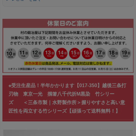
※受注生産品！半年かかります【017-350】越後三条打
刃物 東京一光 掴箸八千代折M黒染 竹シリー
ズ ＜三条市製｜水野製作所＞握りやすさと高い意
匠性を両立する竹シリーズ【頑張って送料無料！】