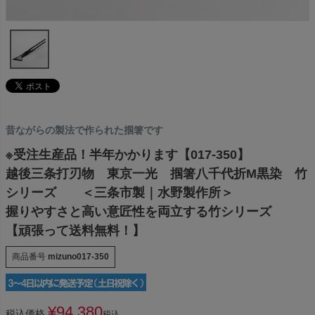
昔ながらの製法で作られた掴箸です
※受注生産品！半年かかります【017-350】
越後三条打刃物 東京一光 掴箸八千代折M黒染 竹
シリーズ ＜三条市製｜水野製作所＞
握りやすさと高い意匠性を両立する竹シリーズ
【頑張って送料無料！】
商品番号
mizuno017-350
¥
94,380
税込価格
税込