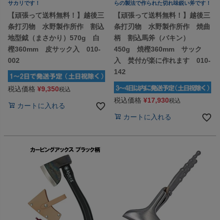
サカリです！
らの製法で作られた切れ味鋭い斧です！
【頑張って送料無料！】越後三
【頑張って送料無料！】越後三
条打刃物 水野製作所作 割込
条打刃物 水野製作所作 焼曲
地型鉞（まさかり）570g 白
柄 割込馬斧（バキン）
樫360mm 皮サック入 010-
450g 焼樫360mm サック
002
入 焚付が楽に作れます 010-
142
税込価格
¥
9,350
税込
税込価格
¥
17,930
税込
カートに入れる
カートに入れる