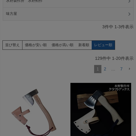
水野製作所 水野勲作
味方屋
3
件中
1
-
3
件表示
価格が安い順
価格が高い順
新着順
レビュー順
並び替え
129
件中
1
-
20
件表示
1
2
…
7