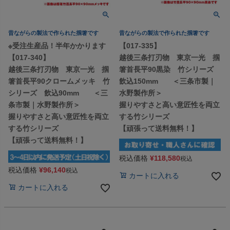
昔ながらの製法で作られた掴箸です
昔ながらの製法で作られた掴箸です
※受注生産品！半年かかります
【017-335】
【017-340】
越後三条打刃物 東京一光 掴
越後三条打刃物 東京一光 掴
箸首長平90黒染 竹シリーズ
箸首長平90クロームメッキ 竹
飲込150mm ＜三条市製｜
シリーズ 飲込90mm ＜三
水野製作所＞
条市製｜水野製作所＞
握りやすさと高い意匠性を両立
握りやすさと高い意匠性を両立
する竹シリーズ
する竹シリーズ
【頑張って送料無料！】
【頑張って送料無料！】
税込価格
¥
118,580
税込
税込価格
¥
96,140
税込
カートに入れる
カートに入れる