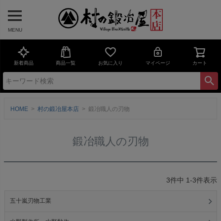
MENU
新着商品
商品一覧
お気に入り
マイページ
カート
HOME
村の鍛冶屋本店
鍛冶職人の刃物
鍛冶職人の刃物
3
件中
1
-
3
件表示
五十嵐刃物工業