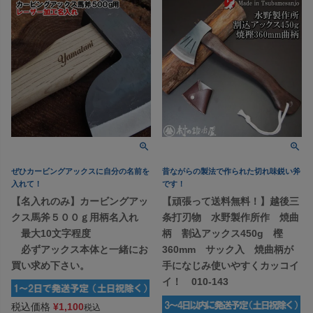
ぜひカービングアックスに自分の名前を
昔ながらの製法で作られた切れ味鋭い斧
入れて！
です！
【名入れのみ】カービングアッ
【頑張って送料無料！】越後三
クス馬斧５００ｇ用柄名入れ
条打刃物 水野製作所作 焼曲
最大10文字程度
柄 割込アックス450g 樫
必ずアックス本体と一緒にお
360mm サック入 焼曲柄が
買い求め下さい。
手になじみ使いやすくカッコイ
イ！ 010-143
税込価格
¥
1,100
税込