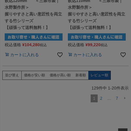
飲込120mm ＜三条市製｜
飲込110mm ＜三条市製｜
水野製作所＞
水野製作所＞
握りやすさと高い意匠性を両立
握りやすさと高い意匠性を両立
する竹シリーズ
する竹シリーズ
【頑張って送料無料！】
【頑張って送料無料！】
税込価格
¥
104,280
税込価格
¥
99,220
税込
税込
カートに入れる
カートに入れる
価格が安い順
価格が高い順
新着順
レビュー順
並び替え
129
件中
1
-
20
件表示
1
2
…
7