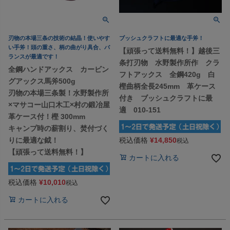
刃物の本場三条の技術の結晶！使いやす
ブッシュクラフトに最適な手斧！
い手斧！頭の重さ、柄の曲がり具合、バ
【頑張って送料無料！】越後三
ランスが最適です！
条打刃物 水野製作所作 クラ
全鋼ハンドアックス カービン
フトアックス 全鋼420g 白
グアックス馬斧500g
樫曲柄全長245mm 革ケース
刃物の本場三条製！水野製作所
付き ブッシュクラフトに最
×マサコー山口木工×村の鍛冶屋
適 010-151
革ケース付！樫 300mm
キャンプ時の薪割り、焚付づく
税込価格
¥
14,850
りに最適な鉞！
税込
【頑張って送料無料！】
カートに入れる
税込価格
¥
10,010
税込
カートに入れる