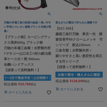
刃物の本場三条の技術の結晶！使いやす
昔ながらの製法で作られた掴箸です
い手斧にウレタン塗装ブラック木柄が登
【017-345】
場！
越後三条打刃物 東京一光 掴
【ブラック柄】カービングアッ
箸首長平90クロームメッキ 竹
クス馬斧500g ブラック柄
シリーズ 飲込150mm ＜
刃物の本場三条製！水野製作所
三条市製｜水野製作所＞
×マサコー山口木工×村の鍛冶屋
握りやすさと高い意匠性を両立
革ケース付！樫 300mm
する竹シリーズ
全鋼ハンドアックス
【頑張って送料無料！】
【頑張って送料無料！】
税込価格
¥
139,040
税込
税込価格
¥
10,780
税込
カートに入れる
カートに入れる