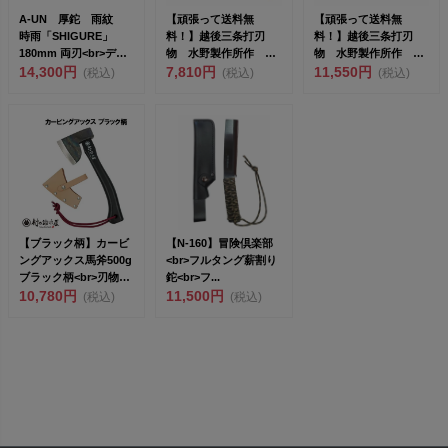
A-UN 厚鉈 雨紋
【頑張って送料無
【頑張って送料無
時雨「SHIGURE」
料！】越後三条打刃
料！】越後三条打刃
180mm 両刃<br>デ
物 水野製作所作 全
物 水野製作所作 ハ
ザ...
14,300円
鋼馬斧（バキン）
7,810円
ンドアックス450g 白
11,550円
(税込)
(税込)
(税込)
680g ボタ...
樫36...
【ブラック柄】カービ
【N-160】冒険倶楽部
ングアックス馬斧500g
<br>フルタング薪割り
ブラック柄<br>刃物の
鉈<br>フ...
本...
10,780円
11,500円
(税込)
(税込)