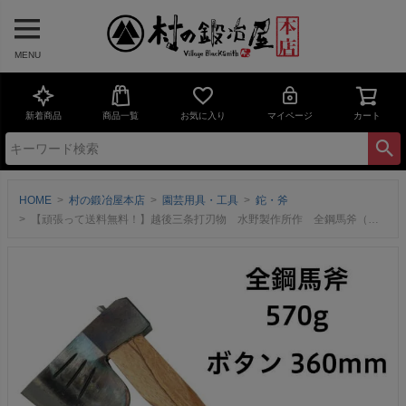
MENU
新着商品
商品一覧
お気に入り
マイページ
カート
HOME
村の鍛冶屋本店
園芸用具・工具
鉈・斧
【頑張って送料無料！】越後三条打刃物 水野製作所作 全鋼馬斧（バキン）570g ボタン360mm サック入 焚付が楽に作れます 010-018