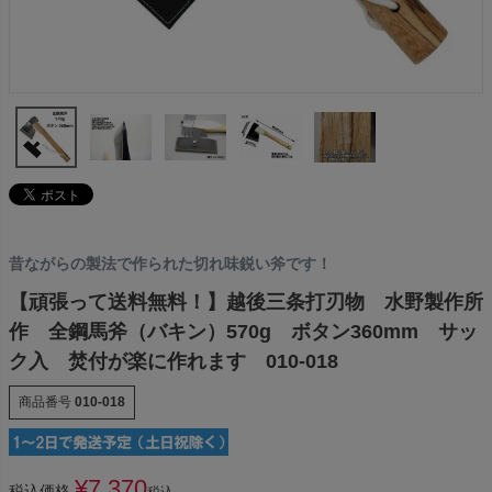
昔ながらの製法で作られた切れ味鋭い斧です！
【頑張って送料無料！】越後三条打刃物 水野製作所
作 全鋼馬斧（バキン）570g ボタン360mm サッ
ク入 焚付が楽に作れます 010-018
商品番号
010-018
¥
7,370
税込価格
税込