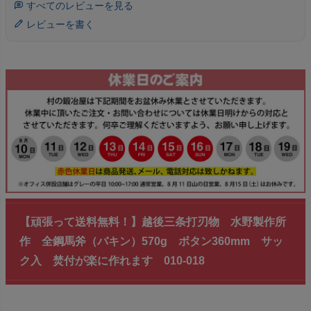
すべてのレビューを見る
レビューを書く
【頑張って送料無料！】越後三条打刃物 水野製作所
作 全鋼馬斧（バキン）570g ボタン360mm サッ
ク入 焚付が楽に作れます 010-018