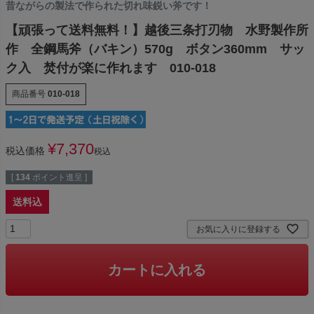
昔ながらの製法で作られた切れ味鋭い斧です！
【頑張って送料無料！】越後三条打刃物 水野製作所
作 全鋼馬斧（バキン）570g ボタン360mm サッ
ク入 焚付が楽に作れます 010-018
商品番号
010-018
¥
7,370
税込価格
税込
[
134
ポイント進呈 ]
送料込
お気に入りに登録する
カートに入れる