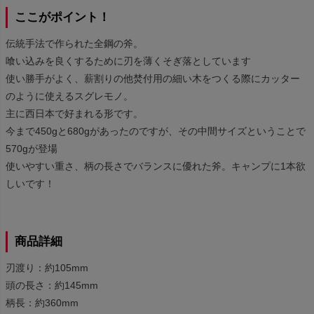
ここがポイント！
伝統手法で作られた全鋼の斧。
喰い込みを良くするために刃を薄くそぎ落としています
使い勝手がよく、薪割りの他焚付用の細い木をつくる際にカッター
のように使えるスグレモノ。
主に西日本で好まれる形です。
今まで450gと680gがあったのですが、その中間サイズということで
570gが登場
使いやすい重さ、柄の長さでバランスに優れた斧。キャンプに1本欲
しいです！
商品詳細
刃渡り：約105mm
頭の長さ：約145mm
柄長：約360mm