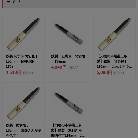
ます！
鉄製 辰守作 間切包丁
鉄製 左利き 間切包
【刃物の本場燕三条
150mm（MAKIRI-
丁135mm
製】鉄製 間切包丁
150）
4,840円
180mm これ１本で魚
(税込)
4,510円
やロープなど切ったり
5,060円
(税込)
(税込)
する...
鉄製 間切包丁
【刃物の本場燕三条
165mm 漁師さんが使
製】鉄製 左利き用
う包丁！
間切包丁165mm これ