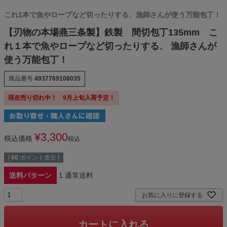
これ1本で魚やロープなど切ったりする、漁師さんが使う万能包丁！
【刃物の本場燕三条製】鉄製 間切包丁135mm こ
れ１本で魚やロープなど切ったりする、 漁師さんが
使う万能包丁！
商品番号
4937769108035
現在売り切れ中！ 9月上旬入荷予定！
¥
3,300
税込価格
税込
[
60
ポイント進呈 ]
送料パターン
1.通常送料
お気に入りに登録する
カートに入れる