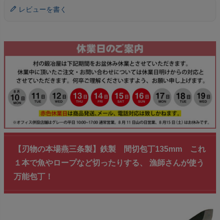
レビューを書く
【刃物の本場燕三条製】鉄製 間切包丁135mm これ
１本で魚やロープなど切ったりする、 漁師さんが使う
万能包丁！