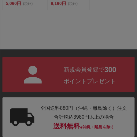
5,060円
１本で魚やロープなど
6,160円
(税込)
(税込)
切...
300
新規会員登録で
ポイントプレゼント
全国送料880円（沖縄・離島除く）注文
合計税込3980円以上の場合
送料無料
※沖縄・離島を除く