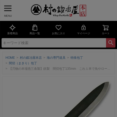
MENU
新着商品
商品一覧
お気に入り
マイページ
カート
HOME
村の鍛冶屋本店
海の専門道具
特殊包丁
間切（まきり）包丁
【刃物の本場燕三条製】鉄製 間切包丁135mm これ１本で魚やロープなど切ったりする、 漁師さんが使う万能包丁！