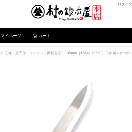
ログイン
検索
マイページ
カート
三條 辰守作 ステンレス間切包丁 135mm［TSMK-135ST］日本製 ※ネコポ