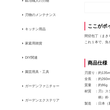
鍛冶職人の刃物
刃物のメンテナンス
ここがポ
キッチン用品
間切包丁（まき
これ１本で、魚
家庭用雑貨
DIY関連
商品仕様
園芸用具・工具
刃渡り：約135
全長 ：約260
質量 ：約86g
ガーデンファニチャー
材質 ：刃）ス
柄）朴
ガーデンエクステリア
製造 ：日本（