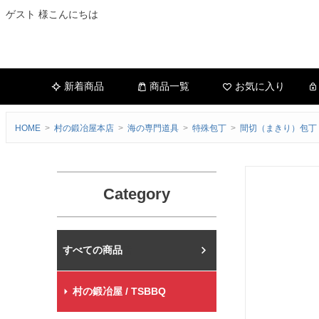
ゲスト 様こんにちは
新着商品
商品一覧
お気に入り
HOME
村の鍛冶屋本店
海の専門道具
特殊包丁
間切（まきり）包丁
Category
村の鍛冶屋本店
村の鍛冶屋 / TSBBQ