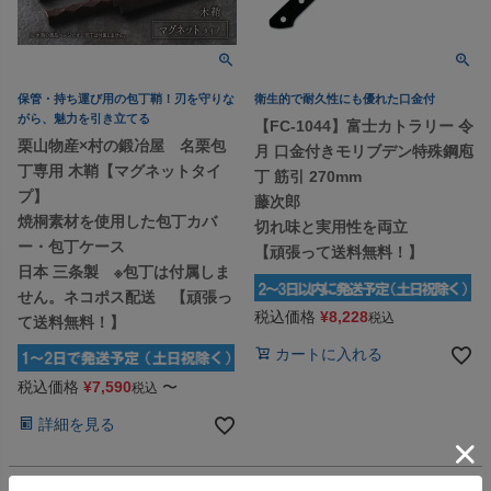
保管・持ち運び用の包丁鞘！刃を守りな
衛生的で耐久性にも優れた口金付
がら、魅力を引き立てる
【FC-1044】富士カトラリー 令
栗山物産×村の鍛冶屋 名栗包
月 口金付きモリブデン特殊鋼庖
丁専用 木鞘【マグネットタイ
丁 筋引 270mm
プ】
藤次郎
焼桐素材を使用した包丁カバ
切れ味と実用性を両立
ー・包丁ケース
【頑張って送料無料！】
日本 三条製 ※包丁は付属しま
せん。ネコポス配送 【頑張っ
税込価格
¥
8,228
税込
て送料無料！】
カートに入れる
税込価格
¥
7,590
〜
税込
詳細を見る