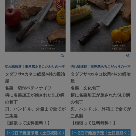
切れ味抜群！重厚感あるこだわりの一本
切れ味抜群！重厚感あるこだわりの一本
タダフサ×カネコ総業×村の鍛冶
タダフサ×カネコ総業×村の鍛冶
屋
屋
名栗 切付ペティナイフ
名栗 文化包丁
柄に名栗加工が施されたSLD鋼
柄に名栗加工が施されたSLD鋼
の包丁
の包丁
刃、ハンド ル、外箱まで全てが
刃、ハンド ル、外箱まで全てが
三条製
三条製
【頑張って送料無料！】
【頑張って送料無料！】