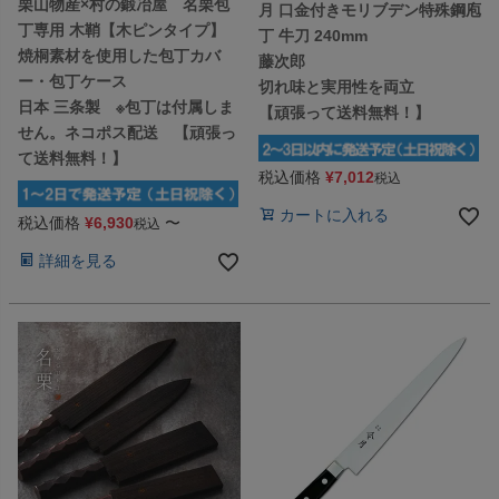
栗山物産×村の鍛冶屋 名栗包
月 口金付きモリブデン特殊鋼庖
丁専用 木鞘【木ピンタイプ】
丁 牛刀 240mm
焼桐素材を使用した包丁カバ
藤次郎
ー・包丁ケース
切れ味と実用性を両立
日本 三条製 ※包丁は付属しま
【頑張って送料無料！】
せん。ネコポス配送 【頑張っ
て送料無料！】
税込価格
¥
7,012
税込
カートに入れる
税込価格
¥
6,930
〜
税込
詳細を見る