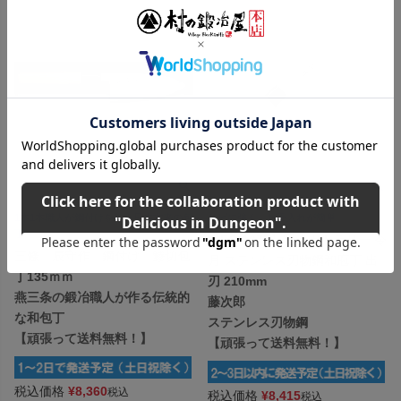
1本1本職人が鋼付けを行う日本古来の包
サビに強く、お手入れが簡単
丁
【FC-1075】富士カトラリー 令
三條 辰守作 鋼付け 鯵切包
月 ステンレス刃物鋼和庖丁 出
丁135ｍｍ
刃 210mm
燕三条の鍛冶職人が作る伝統的
藤次郎
な和包丁
ステンレス刃物鋼
【頑張って送料無料！】
【頑張って送料無料！】
税込価格
¥
8,360
税込
税込価格
¥
8,415
税込