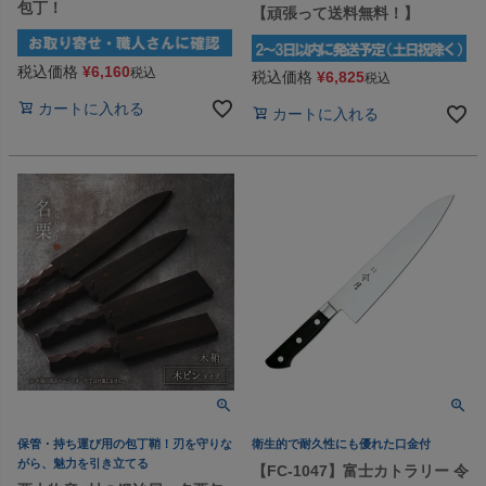
包丁！
【頑張って送料無料！】
税込価格
¥
6,160
税込
税込価格
¥
6,825
税込
カートに入れる
カートに入れる
保管・持ち運び用の包丁鞘！刃を守りな
衛生的で耐久性にも優れた口金付
がら、魅力を引き立てる
【FC-1047】富士カトラリー 令