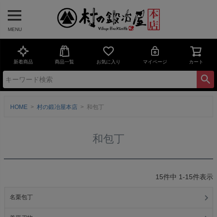
MENU
新着商品
商品一覧
お気に入り
マイページ
カート
HOME
村の鍛冶屋本店
和包丁
和包丁
15
件中
1
-
15
件表示
名栗包丁