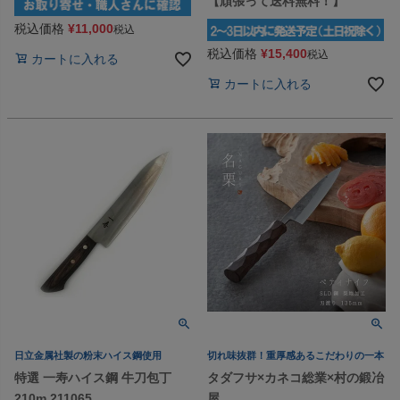
【頑張って送料無料！】
税込価格
¥
11,000
税込
税込価格
¥
15,400
税込
カートに入れる
カートに入れる
日立金属社製の粉末ハイス鋼使用
切れ味抜群！重厚感あるこだわりの一本
特選 一寿ハイス鋼 牛刀包丁
タダフサ×カネコ総業×村の鍛冶
210m 211065
屋