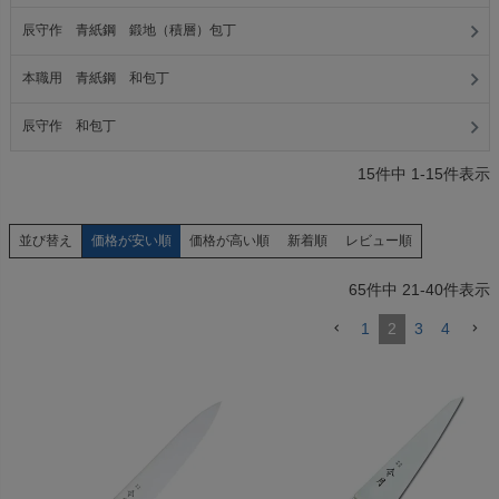
辰守作 青紙鋼 鍛地（積層）包丁
本職用 青紙鋼 和包丁
辰守作 和包丁
15
件中
1
-
15
件表示
価格が安い順
価格が高い順
新着順
レビュー順
並び替え
65
件中
21
-
40
件表示
1
2
3
4