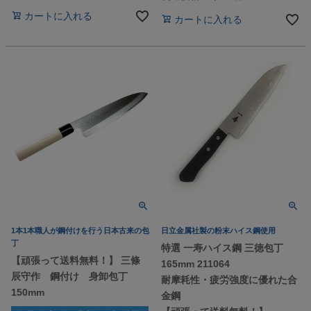
カートに入れる
カートに入れる
1本1本職人が鋼付けを行う日本古来の包
日立金属社製の粉末ハイス鋼使用
丁
特選 一寿ハイス鋼 三徳包丁
【頑張って送料無料！】 三條
165mm 211064
辰守作 鋼付け 身卸包丁
耐摩耗性・疲労強度に優れた合
150mm
金鋼