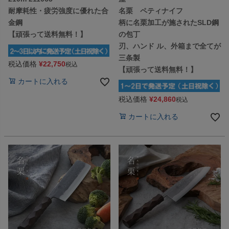
耐摩耗性・疲労強度に優れた合
名栗 ペティナイフ
金鋼
柄に名栗加工が施されたSLD鋼
【頑張って送料無料！】
の包丁
刃、ハンド ル、外箱まで全てが
三条製
税込価格
¥
22,750
税込
【頑張って送料無料！】
カートに入れる
税込価格
¥
24,860
税込
カートに入れる