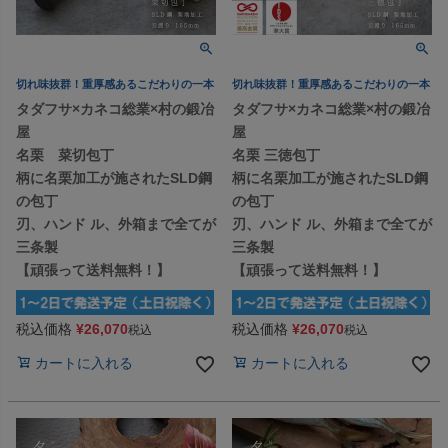
切れ味抜群！重厚感あるこだわりの一本
切れ味抜群！重厚感あるこだわりの一本
タダフサ×カネコ総業×村の鍛冶
タダフサ×カネコ総業×村の鍛冶
屋
屋
名栗 菜切包丁
名栗 三徳包丁
柄に名栗加工が施されたSLD鋼
柄に名栗加工が施されたSLD鋼
の包丁
の包丁
刃、ハンド ル、外箱まで全てが
刃、ハンド ル、外箱まで全てが
三条製
三条製
【頑張って送料無料！】
【頑張って送料無料！】
税込価格
¥
26,070
税込価格
¥
26,070
税込
税込
カートに入れる
カートに入れる