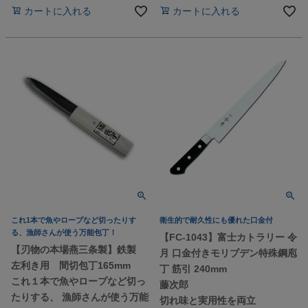
カートに入れる
カートに入れる
これ1本で魚やロープなど切ったりす
衛生的で耐久性にも優れた口金付
る、漁師さんが使う万能包丁！
【FC-1043】富士カトラリー 令
【刃物の本場燕三条製】鉄製
月 口金付きモリブデン特殊鋼庖
左利き用 間切包丁165mm
丁 筋引 240mm
これ１本で魚やロープなど切っ
藤次郎
たりする、 漁師さんが使う万能
切れ味と実用性を両立