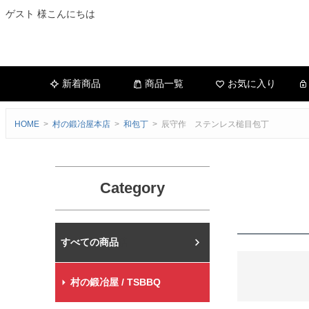
ゲスト 様こんにちは
新着商品
商品一覧
お気に入り
HOME
村の鍛冶屋本店
和包丁
辰守作 ステンレス槌目包丁
Category
村の鍛冶屋本店
村の鍛冶屋 / TSBBQ