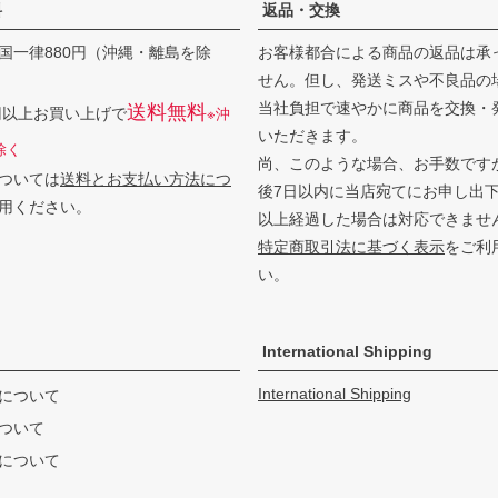
料
返品・交換
国一律880円（沖縄・離島を除
お客様都合による商品の返品は承
せん。但し、発送ミスや不良品の
当社負担で速やかに商品を交換・
送料無料
0円以上お買い上げで
※沖
いただきます。
除く
尚、このような場合、お手数です
ついては
送料とお支払い方法につ
後7日以内に当店宛てにお申し出
用ください。
以上経過した場合は対応できませ
特定商取引法に基づく表示
をご利
い。
International Shipping
International Shipping
について
ついて
について