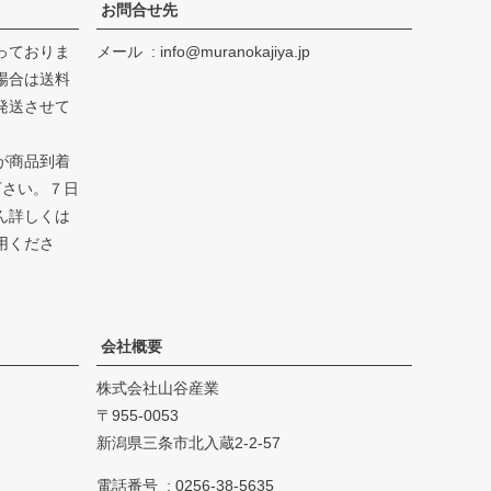
お問合せ先
っておりま
メール
info@muranokajiya.jp
場合は送料
発送させて
が商品到着
下さい。７日
ん詳しくは
用くださ
会社概要
株式会社山谷産業
955-0053
新潟県三条市北入蔵2-2-57
電話番号
0256-38-5635