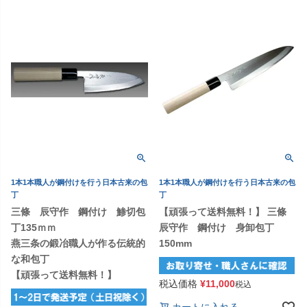
1本1本職人が鋼付けを行う日本古来の包
1本1本職人が鋼付けを行う日本古来の包
丁
丁
三條 辰守作 鋼付け 鯵切包
【頑張って送料無料！】 三條
丁135ｍｍ
辰守作 鋼付け 身卸包丁
燕三条の鍛冶職人が作る伝統的
150mm
な和包丁
【頑張って送料無料！】
税込価格
¥
11,000
税込
カートに入れる