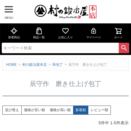
MENU
新着商品
商品一覧
お気に入り
マイページ
カート
HOME
村の鍛冶屋本店
和包丁
辰守作 磨き仕上げ包丁
辰守作 磨き仕上げ包丁
価格が安い順
価格が高い順
新着順
レビュー順
並び替え
5
件中
1
-
5
件表示