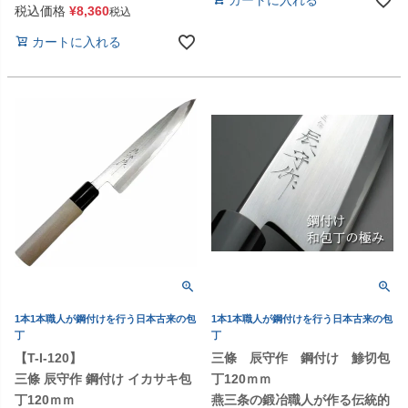
税込価格
¥
8,360
税込
カートに入れる
1本1本職人が鋼付けを行う日本古来の包
1本1本職人が鋼付けを行う日本古来の包
丁
丁
【T-I-120】
三條 辰守作 鋼付け 鯵切包
三條 辰守作 鋼付け イカサキ包
丁120ｍｍ
丁120ｍｍ
燕三条の鍛冶職人が作る伝統的