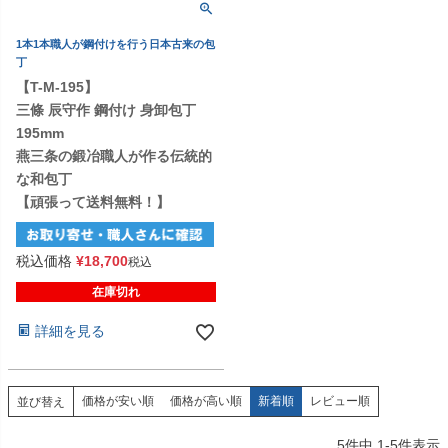
1本1本職人が鋼付けを行う日本古来の包
丁
【T-M-195】
三條 辰守作 鋼付け 身卸包丁
195mm
燕三条の鍛冶職人が作る伝統的
な和包丁
【頑張って送料無料！】
税込価格
¥
18,700
税込
在庫切れ
詳細を見る
価格が安い順
価格が高い順
新着順
レビュー順
並び替え
5
件中
1
-
5
件表示