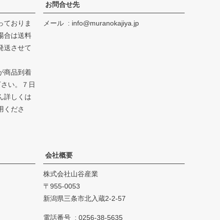
お問合せ先
っておりま
メール
info@muranokajiya.jp
場合は送料
発送させて
が商品到着
下さい。７日
ん詳しくは
用くださ
会社概要
株式会社山谷産業
955-0053
新潟県三条市北入蔵2-2-57
電話番号
0256-38-5635