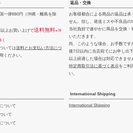
料
返品・交換
国一律880円（沖縄・離島を除
お客様都合による商品の返品は承
せん。但し、発送ミスや不良品の
当社負担で速やかに商品を交換・
送料無料
0円以上お買い上げで
※沖
いただきます。
除く
尚、このような場合、お手数です
ついては
送料とお支払い方法につ
後7日以内に当店宛てにお申し出
用ください。
以上経過した場合は対応できませ
特定商取引法に基づく表示
をご利
い。
International Shipping
International Shipping
について
ついて
について