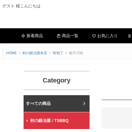
ゲスト 様こんにちは
新着商品
商品一覧
お気に入り
HOME
村の鍛冶屋本店
和包丁
義平刃物
Category
村の鍛冶屋本店
村の鍛冶屋 / TSBBQ