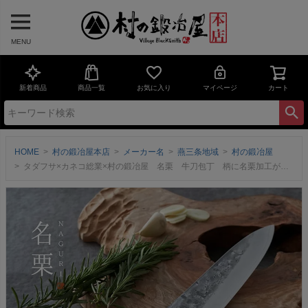
MENU
新着商品
商品一覧
お気に入り
マイページ
カート
HOME
村の鍛冶屋本店
メーカー名
燕三条地域
村の鍛冶屋
タダフサ×カネコ総業×村の鍛冶屋 名栗 牛刀包丁 柄に名栗加工が施されたSLD鋼の包丁 刃、ハンド ル、外箱まで全てが三条製 【頑張って送料無料！】