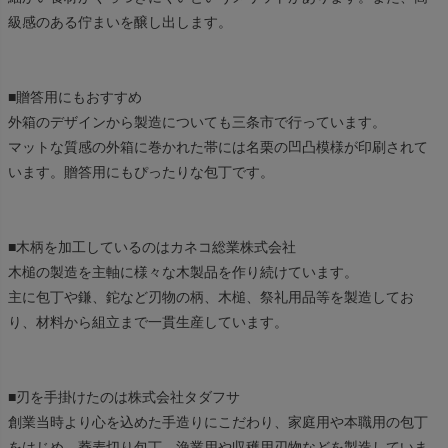
級感のある佇まいを醸し出します。
■贈答用にもおすすめ
外箱のデザインから製造についても三条市で行っています。
マットな質感の外箱に巻かれた帯には名栗の凹凸模様が印刷されて
います。贈答用にもぴったりな包丁です。
■木柄を加工しているのはカネコ総業株式会社
木槌の製造を主軸に様々な木製品を作り続けています。
主に包丁や鎌、鉈など刃物の柄、木槌、祭礼用品等を製造してお
り、材料から組立まで一貫生産しています。
■刃を手掛けたのは株式会社タダフサ
創業当時より心を込めた手造りにこだわり、家庭用や本職用の包丁
をはじめ、蕎麦切り包丁、漁業用や収穫用刃物などを製造していま