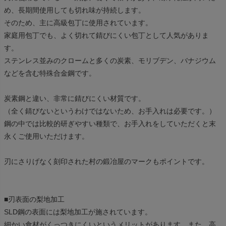
め、長期間使用しても切れ味が持続します。
そのため、主に高級包丁に使用されています。
家庭用包丁でも、よく切れて錆びにくい包丁として人気がありま
す。
ステンレス並みのクロームと多くの炭素、モリブデン、バナジウム
などを含む特殊合金鋼です。
炭素鋼と違い、非常に錆びにくい材質です。
（全く錆びないというわけではないため、お手入れは必要です。）
鋼の中では比較的研ぎやすい種類で、お手入れをしていただくと末
永くご使用いただけます。
刃にさりげなく刻印された村の鍛冶屋のマークもポイントです。
■刃表面の梨地加工
SLD鋼の表面には梨地加工が施されています。
細かい食材がくっつきにくいというメリットがあります。また、高