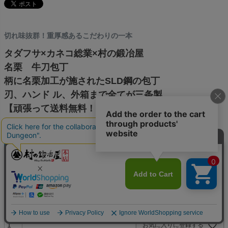
切れ味抜群！重厚感あるこだわりの一本
タダフサ×カネコ総業×村の鍛冶屋
名栗 牛刀包丁
柄に名栗加工が施されたSLD鋼の包丁
刃、ハンド ル、外箱まで全てが三条製
【頑張って送料無料！】
商品番号
4937769000629
¥
30,800
税込価格
税込
[
560
ポイント進呈 ]
送料込
お気に入りに登録する