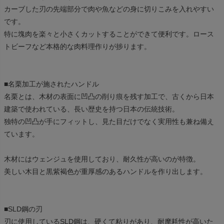
カーブした刃の先端部分で肉や魚などの身に切りこみを入れやすい
です。
特に塊肉を楽々と小さくカットすることができて便利です。ロース
トビーフなど本格的な肉料理作りが捗ります。
■名栗加工が施されたハンドル
名栗とは、木材の表面に凹凸の削り痕を残す加工で、古くから日本
建築で使われている、長い歴史を持つ日本の伝統技術。
独特の凹凸が手にフィットし、見た目だけでなく実用性も兼ね備え
ています。
木材にはウェンジュを使用しており、耐久性が高いのが特徴。
美しい木目と黒紫褐色が重厚感のあるハンドルを作り出します。
■SLD鋼の刃
刃に使用しているSLD鋼は、硬くて粘りがあり、耐摩耗性が高いた