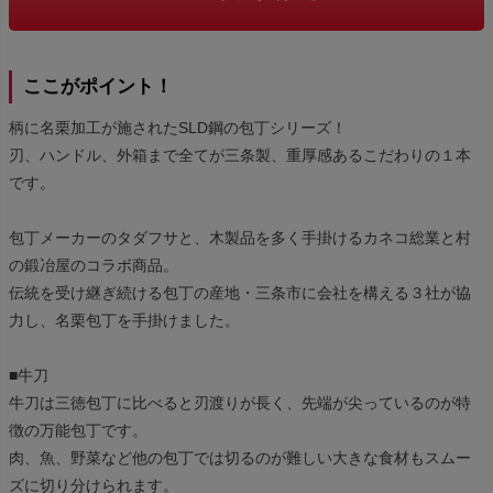
ここがポイント！
柄に名栗加工が施されたSLD鋼の包丁シリーズ！
刃、ハンドル、外箱まで全てが三条製、重厚感あるこだわりの１本
です。
包丁メーカーのタダフサと、木製品を多く手掛けるカネコ総業と村
の鍛冶屋のコラボ商品。
伝統を受け継ぎ続ける包丁の産地・三条市に会社を構える３社が協
力し、名栗包丁を手掛けました。
■牛刀
牛刀は三徳包丁に比べると刃渡りが長く、先端が尖っているのが特
徴の万能包丁です。
肉、魚、野菜など他の包丁では切るのが難しい大きな食材もスムー
ズに切り分けられます。