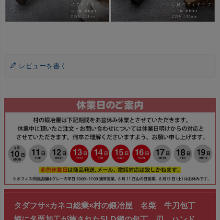
レビューを書く
タダフサ×カネコ総業×村の鍛冶屋 名栗 牛刀包丁
柄に名栗加工が施されたSLD鋼の包丁 刃、ハンド