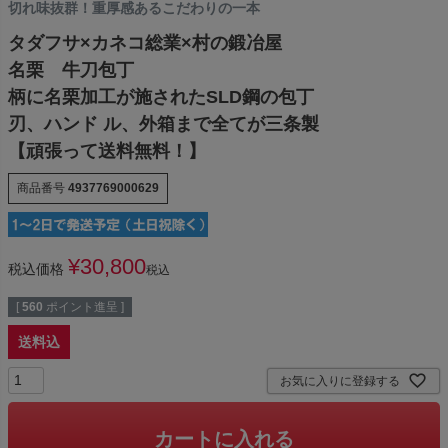
切れ味抜群！重厚感あるこだわりの一本
タダフサ×カネコ総業×村の鍛冶屋
名栗 牛刀包丁
柄に名栗加工が施されたSLD鋼の包丁
刃、ハンド ル、外箱まで全てが三条製
【頑張って送料無料！】
商品番号
4937769000629
¥
30,800
税込価格
税込
[
560
ポイント進呈 ]
送料込
お気に入りに登録する
カートに入れる