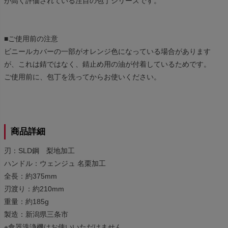
が高く評価されている注目の包丁シリーズです。
■ご使用前の注意
ビニールカバーの一部がオレンジ色になっている場合があります
が、これは錆ではなく、錆止め用の油が付着しているためです。
ご使用前に、包丁を洗ってからお使いください。
商品詳細
刃：SLD鋼 梨地加工
ハンドル：ウェンジュ 名栗加工
全長：約375mm
刃渡り：約210mm
重量：約185g
製造：新潟県三条市
※食器洗浄機はお使いいただけません。