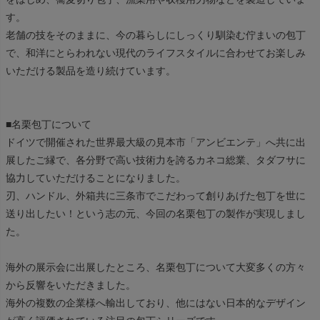
す。
老舗の技をそのままに、今の暮らしにしっくり馴染む佇まいの包丁
で、和洋にとらわれない現代のライフスタイルに合わせてお楽しみ
いただける製品を造り続けています。
■名栗包丁について
ドイツで開催された世界最大級の見本市「アンビエンテ」へ共に出
展したご縁で、各分野で高い技術力を誇るカネコ総業、タダフサに
協力していただけることになりました。
刃、ハンドル、外箱共に三条市でこだわって創りあげた包丁を世に
送り出したい！という志の元、今回の名栗包丁の製作が実現しまし
た。
海外の展示会に出展したところ、名栗包丁について大変多くの方々
から反響をいただきました。
海外の複数の企業様へ輸出しており、他にはない日本的なデザイン