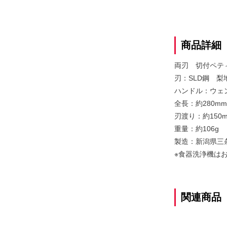
商品詳細
両刃 切付ペテ
刃：SLD鋼 梨
ハンドル：ウェ
全長：約280mm
刃渡り：約150
重量：約106g
製造：新潟県三
※食器洗浄機は
関連商品