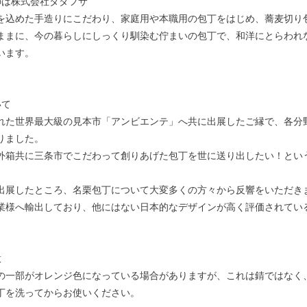
のは株式会社タダフサ
を込めた手造りにこだわり、家庭用や本職用の包丁をはじめ、蕎麦切り
ままに、今の暮らしにしっくり馴染む佇まいの包丁で、和洋にとらわれ
います。
いて
れた世界最大級の見本市「アンビエンテ」へ共に出展したご縁で、各分
りました。
外箱共に三条市でこだわって創りあげた包丁を世に送り出したい！とい
出展したところ、名栗包丁について大変多くの方々から反響をいただき
業様へ輸出しており、他にはない日本的なデザインが高く評価されてい
意
の一部がオレンジ色になっている場合がありますが、これは錆ではなく
丁を洗ってからお使いください。