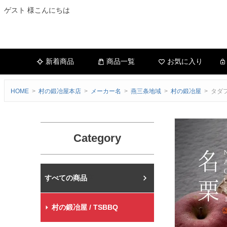
ゲスト 様こんにちは
新着商品
商品一覧
お気に入り
HOME
村の鍛冶屋本店
メーカー名
燕三条地域
村の鍛冶屋
タダ
Category
村の鍛冶屋本店
村の鍛冶屋 / TSBBQ