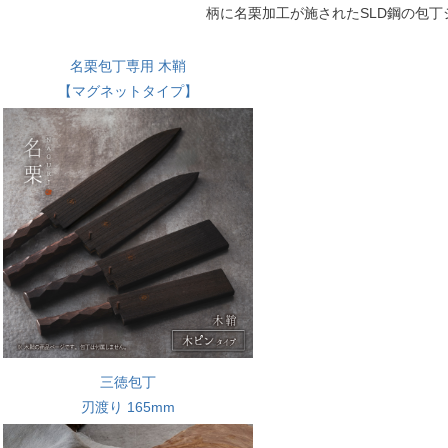
柄に名栗加工が施されたSLD鋼の包丁
名栗包丁専用 木鞘
【マグネットタイプ】
三徳包丁
刃渡り 165mm