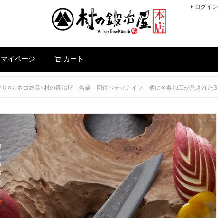
ログイン
検索
マイページ
カート
フサ×カネコ総業×村の鍛冶屋 名栗 切付ペティナイフ 柄に名栗加工が施されたS