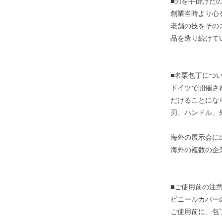
■刃を手掛けた
創業当時より心
老舗の技をその
品を造り続けて
■名栗包丁につ
ドイツで開催さ
だけることにな
刃、ハンドル、
海外の展示会に
海外の複数の企
■ご使用前の注
ビニールカバー
ご使用前に、包