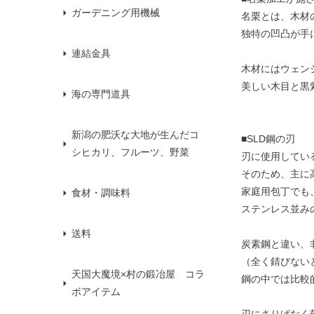
ガーデニング用機械
名栗とは、木材
独特の凹凸が手
連結金具
木材にはウェン
美しい木目と黒
海の専門道具
新潟の肥沃な大地が生んだコ
■SLD鋼の刃
シヒカリ、フルーツ、野菜
刃に使用してい
そのため、主に
家庭用包丁でも
食材・調味料
ステンレス並み
送料
炭素鋼と違い、
（全く錆びない
天国大魔境×村の鍛冶屋 コラ
鋼の中では比較
ボアイテム
刃にさりげなく