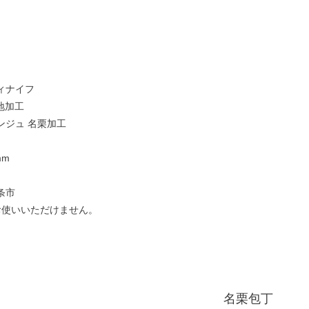
ィナイフ
地加工
ンジュ 名栗加工
mm
条市
お使いいただけません。
名栗包丁