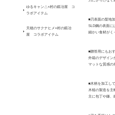
ゆるキャン△×村の鍛冶屋 コ
ラボアイテム
■刃表面の梨地
SLD鋼の表面
天穂のサクナヒメ×村の鍛冶
細かい食材がく
屋 コラボアイテム
■贈答用にもお
外箱のデザイン
マットな質感の
■木柄を加工し
木槌の製造を主
主に包丁や鎌、