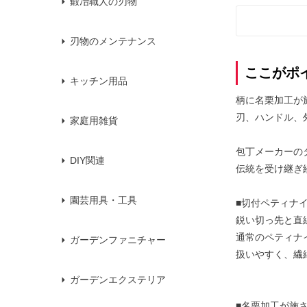
鍛冶職人の刃物
刃物のメンテナンス
ここがポ
キッチン用品
柄に名栗加工が
刃、ハンドル、
家庭用雑貨
包丁メーカーの
DIY関連
伝統を受け継ぎ
園芸用具・工具
■切付ペティナ
鋭い切っ先と直
通常のペティナ
ガーデンファニチャー
扱いやすく、繊
ガーデンエクステリア
■名栗加工が施