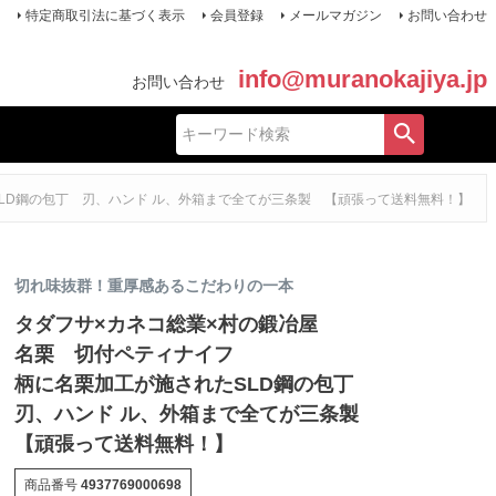
特定商取引法に基づく表示
会員登録
メールマガジン
お問い合わせ
info@muranokajiya.jp
お問い合わせ
LD鋼の包丁 刃、ハンド ル、外箱まで全てが三条製 【頑張って送料無料！】
切れ味抜群！重厚感あるこだわりの一本
タダフサ×カネコ総業×村の鍛冶屋
名栗 切付ペティナイフ
柄に名栗加工が施されたSLD鋼の包丁
刃、ハンド ル、外箱まで全てが三条製
【頑張って送料無料！】
商品番号
4937769000698