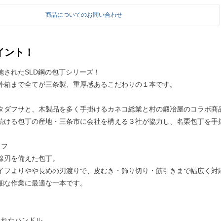
商品についてのお問い合わせ
イント！
施されたSLD鋼の包丁シリーズ！
外箱まで全てが三条製、重厚感あるこだわりの１本です。
タダフサと、木製品を多く手掛けるカネコ総業と村の鍛冶屋のコラボ商
続ける包丁の産地・三条市に会社を構える３社が協力し、名栗包丁を手
イフ
線刃を備えた包丁。
イフよりやや長めの刃渡りで、皮むき・飾り切り・筋引きまで幅広く対
細な作業に最適な一本です。
されたハンドル