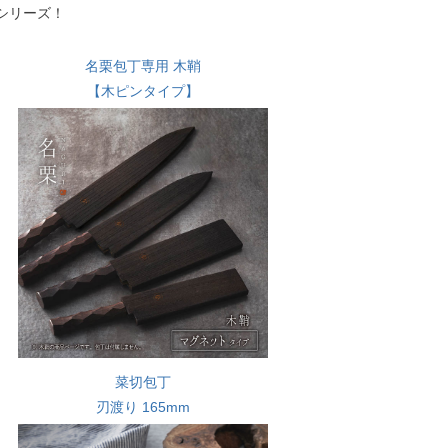
シリーズ！
名栗包丁専用 木鞘
【木ピンタイプ】
菜切包丁
刃渡り 165mm