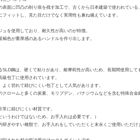
の表面に凹凸の削り痕を残す加工で、古くから日本建築で使われている
にフィットし、見た目だけでなく実用性も兼ね備えています。
ジュを使用しており、耐久性が高いのが特徴。
紫褐色が重厚感のあるハンドルを作り出します。
るSLD鋼は、硬くて粘りがあり、耐摩耗性が高いため、長期間使用して
高級包丁に使用されています。
、よく切れて錆びにくい包丁として人気があります。
のクロームと多くの炭素、モリブデン、バナジウムなどを含む特殊合金
非常に錆びにくい材質です。
というわけではないため、お手入れは必要です。）
的研ぎやすい種類で、お手入れをしていただくと末永くご使用いただけ
刻印された村の鍛冶屋のマークもポイントです。