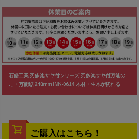
石鋸工業 刃多楽サヤ付シリーズ 刃多楽サヤ付万能の
こ・万能鋸 240mm INK-0614 木材・生木が切れる
ご購入はこちら！