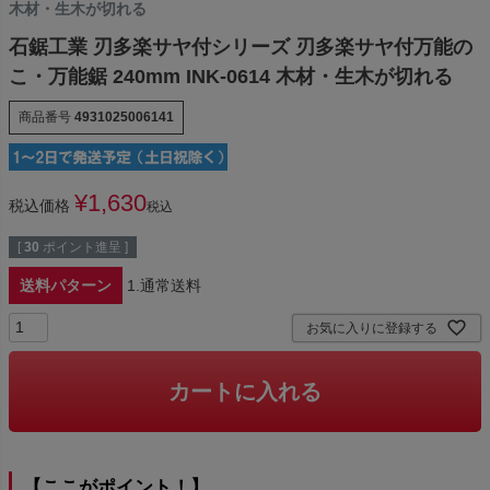
木材・生木が切れる
石鋸工業 刃多楽サヤ付シリーズ 刃多楽サヤ付万能の
こ・万能鋸 240mm INK-0614 木材・生木が切れる
商品番号
4931025006141
¥
1,630
税込価格
税込
[
30
ポイント進呈 ]
送料パターン
1.通常送料
お気に入りに登録する
カートに入れる
【ここがポイント！】