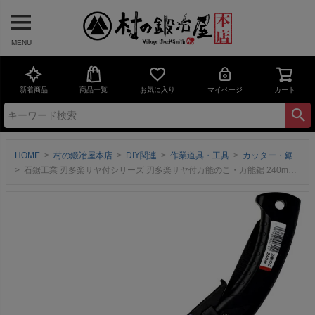
MENU
新着商品
商品一覧
お気に入り
マイページ
カート
HOME
村の鍛冶屋本店
DIY関連
作業道具・工具
カッター・鋸
石鋸工業 刃多楽サヤ付シリーズ 刃多楽サヤ付万能のこ・万能鋸 240mm INK-0614 木材・生木が切れる