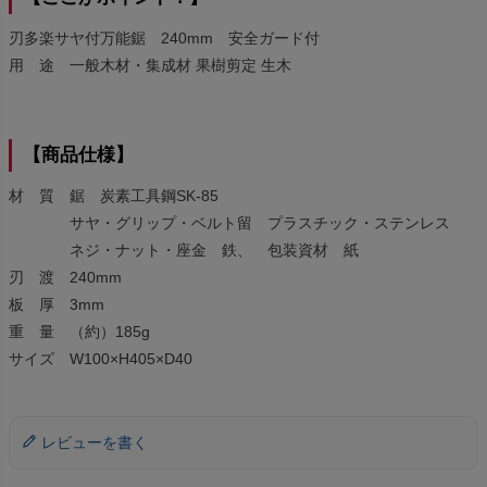
刃多楽サヤ付万能鋸 240mm 安全ガード付
用 途 一般木材・集成材 果樹剪定 生木
【商品仕様】
材 質 鋸 炭素工具鋼SK-85
サヤ・グリップ・ベルト留 プラスチック・ステンレス
ネジ・ナット・座金 鉄、 包装資材 紙
刃 渡 240mm
板 厚 3mm
重 量 （約）185g
サイズ W100×H405×D40
レビューを書く