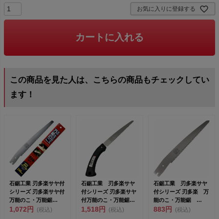
お気に入りに登録する
カートに入れる
この商品を見た人は、こちらの商品もチェックしてい
ます！
石鋸工業 刃多楽サヤ付
石鋸工業 刃多楽サヤ
石鋸工業 刃多楽サヤ
シリーズ 刃多楽サヤ付
付シリーズ 刃多楽サヤ
付シリーズ 刃多楽 万
万能のこ・万能鋸
付万能のこ・万能鋸
能のこ・万能鋸
240mm 替刃 I...
1,072円
210mm INK-...
1,518円
210mm 替刃 INK...
883円
(税込)
(税込)
(税込)