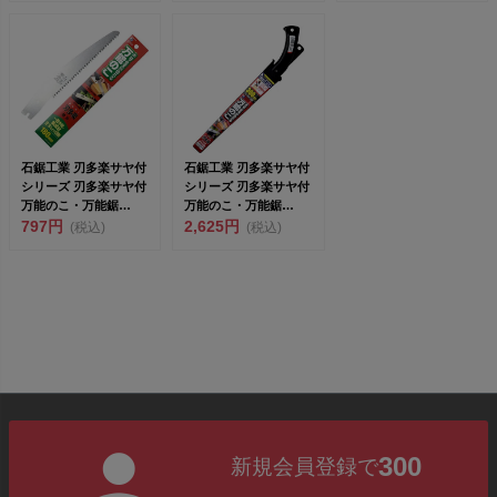
石鋸工業 刃多楽サヤ付
石鋸工業 刃多楽サヤ付
シリーズ 刃多楽サヤ付
シリーズ 刃多楽サヤ付
万能のこ・万能鋸
万能のこ・万能鋸
180mm 替刃 I...
797円
300mm INK-...
2,625円
(税込)
(税込)
300
新規会員登録で