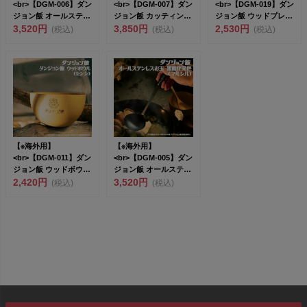
<br>【DGM-006】ダン
<br>【DGM-007】ダン
<br>【DGM-019】ダン
ジョン飯 オールステン
ジョン飯 カッティング
ジョン飯 ウッドプレー
レスター...
3,520円
ボード（...
3,850円
ト20c...
2,530円
(税込)
(税込)
(税込)
【※海外用】
【※海外用】
<br>【DGM-011】ダン
<br>【DGM-005】ダン
ジョン飯 ウッドボウル
ジョン飯 オールステン
（センシ...
2,420円
レスお玉...
3,520円
(税込)
(税込)