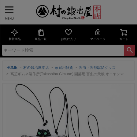
MENU
新着商品
商品一覧
お気に入り
マイページ
カート
HOME
村の鍛冶屋本店
家庭用雑貨
害虫・害獣駆除グッズ
高芝ギムネ製作所(Takashiba Gimune) 園芸用 害虫の天敵 オニヤンマ兄弟 5匹入 M-52 キャベツ・白菜・ブロッコリー・大根・小松菜・枝豆などに【頑張って送料無料！】