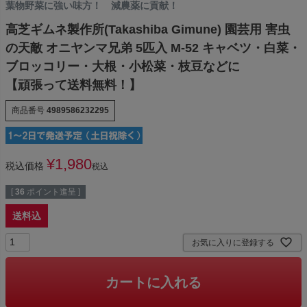
葉物野菜に強い味方！ 減農薬に貢献！
高芝ギムネ製作所(Takashiba Gimune) 園芸用 害虫
の天敵 オニヤンマ兄弟 5匹入 M-52 キャベツ・白菜・
ブロッコリー・大根・小松菜・枝豆などに
【頑張って送料無料！】
商品番号
4989586232295
¥
1,980
税込価格
税込
[
36
ポイント進呈 ]
送料込
お気に入りに登録する
カートに入れる