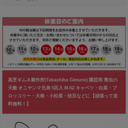
高芝ギムネ製作所(Takashiba Gimune) 園芸用 害虫の
天敵 オニヤンマ兄弟 5匹入 M-52 キャベツ・白菜・ブ
ロッコリー・大根・小松菜・枝豆などに【頑張って送
料無料！】