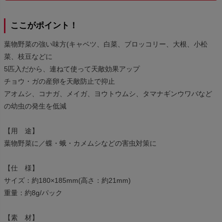
ここがポイント！
葉物野菜の強い味方(キャベツ、白菜、ブロッコリー、大根、小松
菜、枝豆などに
5匹入だから、連ねて使って天敵効果アップ
チョウ・ガの産卵を天敵防止で抑止
アオムシ、コナガ、メイガ、ヨウトウムシ、タマナギンウワバなど
の幼虫の発生を低減
【用 途】
葉物野菜に／蝶・蛾・カメムシなどの害虫対策に
【仕 様】
サイズ：約180×185mm(高さ：約21mm)
重量：約8g/パック
【素 材】