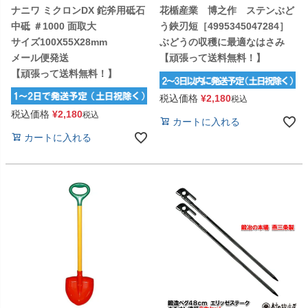
ナニワ ミクロンDX 鉈斧用砥石
花楯産業 博之作 ステンぶど
中砥 ＃1000 面取大
う鋏刃短［4995345047284］
サイズ100X55X28mm
ぶどうの収穫に最適なはさみ
メール便発送
【頑張って送料無料！】
【頑張って送料無料！】
税込価格
¥
2,180
税込
税込価格
¥
2,180
税込
カートに入れる
カートに入れる