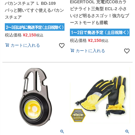
EIGERTOOL 充電式COBカラ
バカンスチェア Ｌ BD-109
ビナライト三角型 ECL-2 小さ
パっと開いてすぐ使えるバカン
いけど明るさスゴッ！強力なブ
スチェア
ーストモードも搭載
税込価格
¥
2,150
税込
税込価格
¥
2,150
税込
カートに入れる
カートに入れる