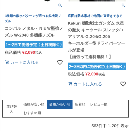
9種類の散水パターンが選べる多機能ノ
底面は防水素材で地面に直置きできる
ズル
Kakuri 機動戦士ガンダム 水星
コンパル メタル・ＮＥＷ堅強ノ
の魔女 キーツール スレッタ/エ
ズル W-2940 多機能ノズル
アリアル G-204/G-205
キーホルダー型ドライバーツー
ルが登場
税込価格
¥
2,090
税込
【頑張って送料無料！】
カートに入れる
税込価格
¥
2,090
税込
カートに入れる
価格が安い順
価格が高い順
新着順
レビュー順
並び替
え
おすすめ順
563
件中
1
-
20
件表示