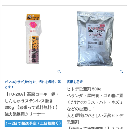
ガンコなサビ(酸化)や、汚れを瞬時に落
害獣を忌避
とす！
ヒトデ忌避剤 500g
【TU-20A】高森コーキ 銅・
ベランダ・屋根裏・ゴミ箱に置
しんちゅうステンレス磨き
くだけでカラス・ハト・ネズミ
300g 【頑張って送料無料！】
などの忌避に！
強力業務用クリーナー
人と環境にやさしい天然ヒトデ
忌避剤
【頑張って送料無料！】ネコポ