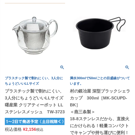
プラスチック製で割れにくい、3人分に
満水300mlで50mlごとの目盛線がついて
ちょうどいいLLサイズ
います。
プラスチック製で割れにくい、
村の鍛冶屋 深型ブラックシェラ
3人分にちょうどいいLLサイズ
カップ 300ml［MK-SCUPD-
曙産業 クリアティーポット LL
BK］
ステンレスメッシュ TW-3723
＜燕三条製＞
18-8ステンレスだから、直接火
にかけられる！軽量コンパクト
税込価格
¥
2,156
税込
でキャンプや持ち運びに便利！