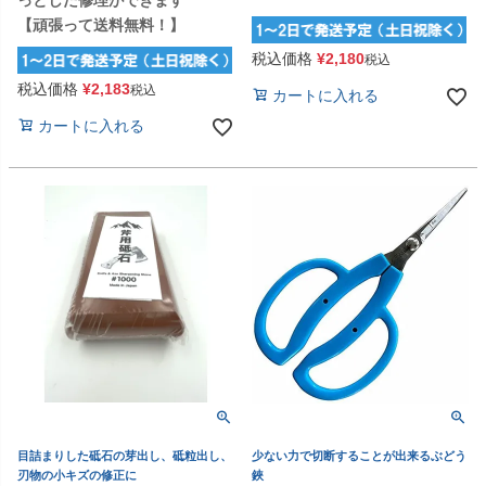
っとした修理ができます
【頑張って送料無料！】
税込価格
¥
2,180
税込
税込価格
¥
2,183
税込
カートに入れる
カートに入れる
目詰まりした砥石の芽出し、砥粒出し、
少ない力で切断することが出来るぶどう
刃物の小キズの修正に
鋏