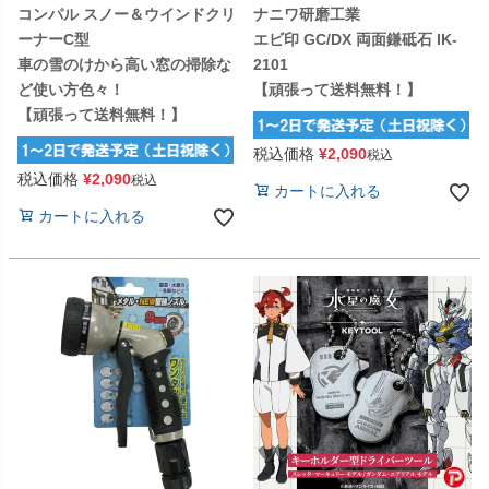
コンパル スノー＆ウインドクリ
ナニワ研磨工業
ーナーC型
エビ印 GC/DX 両面鎌砥石 IK-
車の雪のけから高い窓の掃除な
2101
ど使い方色々！
【頑張って送料無料！】
【頑張って送料無料！】
税込価格
¥
2,090
税込
税込価格
¥
2,090
税込
カートに入れる
カートに入れる