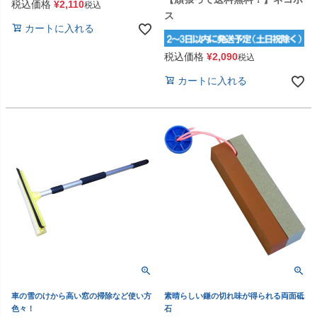
税込価格
¥
2,110
税込
ス
カートに入れる
税込価格
¥
2,090
税込
カートに入れる
車の雪のけから高い窓の掃除など使い方
素晴らしい鎌の切れ味が得られる両面砥
色々！
石