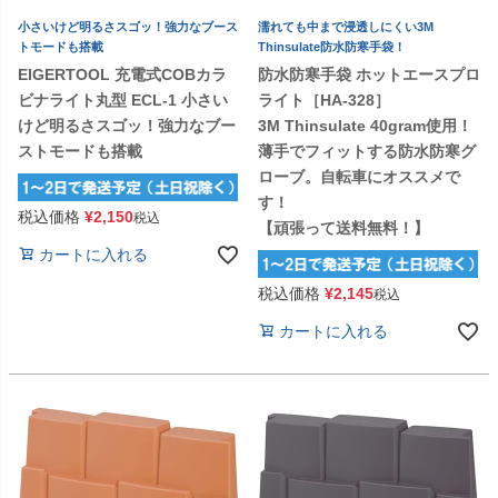
小さいけど明るさスゴッ！強力なブース
濡れても中まで浸透しにくい3M
トモードも搭載
Thinsulate防水防寒手袋！
EIGERTOOL 充電式COBカラ
防水防寒手袋 ホットエースプロ
ビナライト丸型 ECL-1 小さい
ライト［HA-328］
けど明るさスゴッ！強力なブー
3M Thinsulate 40gram使用！
ストモードも搭載
薄手でフィットする防水防寒グ
ローブ。自転車にオススメで
す！
税込価格
¥
2,150
税込
【頑張って送料無料！】
カートに入れる
税込価格
¥
2,145
税込
カートに入れる