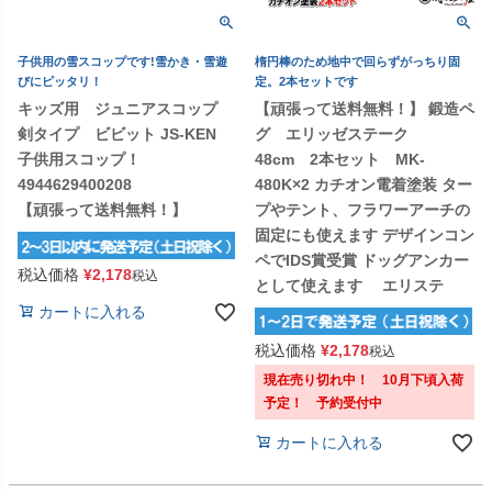
子供用の雪スコップです!雪かき・雪遊
楕円棒のため地中で回らずがっちり固
びにピッタリ！
定。2本セットです
キッズ用 ジュニアスコップ
【頑張って送料無料！】 鍛造ペ
剣タイプ ビビット JS-KEN
グ エリッゼステーク
子供用スコップ！
48cm 2本セット MK-
4944629400208
480K×2 カチオン電着塗装 ター
【頑張って送料無料！】
プやテント、フラワーアーチの
固定にも使えます デザインコン
ペでIDS賞受賞 ドッグアンカー
税込価格
¥
2,178
税込
として使えます エリステ
カートに入れる
税込価格
¥
2,178
税込
現在売り切れ中！ 10月下頃入荷
予定！ 予約受付中
カートに入れる