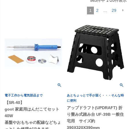
563
件中
1
-
20
件表示
1
2
…
29
電子工作から電気部品まで
あとちょっとで手が届く・・・そんな時
に便利
【SR-40】
アップドラフト(UPDRAFT) 折
goot 家庭用はんだこてセット
り畳み式踏み台 UF-39B 一般住
40W
宅用 サイズ約
基盤やおもちゃの配線などちょ
390X320X390mm