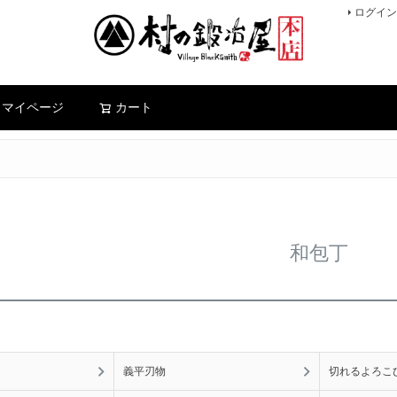
ログイン
検索
マイページ
カート
和包丁
義平刃物
切れるよろこ