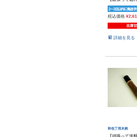
税込価格
¥
2,6
在庫
詳細を見る
和包丁用木柄
【頑張って送