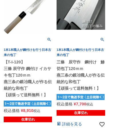
1本1本職人が鋼付けを行う日本古
1本1本職人が鋼付けを行う日本古
来の包丁
来の包丁
【T-I-120】
三條 辰守作 鋼付け 鯵
三條 辰守作 鋼付け イカサ
切包丁120ｍｍ
キ包丁120ｍｍ
燕三条の鍛冶職人が作る伝
燕三条の鍛冶職人が作る伝
統的な和包丁
統的な和包丁
【頑張って送料無料！】
【頑張って送料無料！】
税込価格
¥
7,700
税込
税込価格
¥
8,910
税込
在庫切れ
在庫切れ
詳細を見る