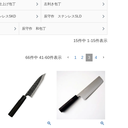
仕上げ包丁
左利き包丁
ンレスSKD
辰守作 ステンレスSLD
辰守作 和包丁
15
件中
1
-
15
件表示
66
件中
41
-
60
件表示
1
2
3
4