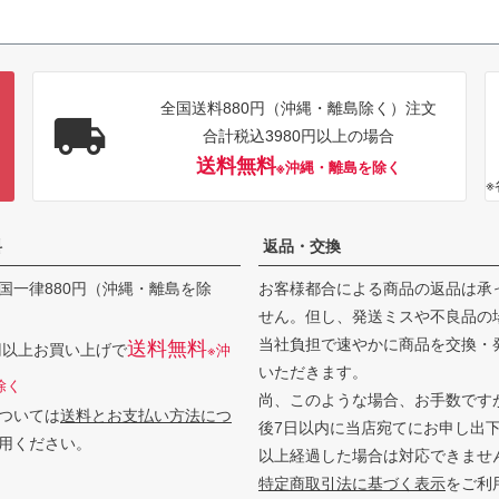
全国送料880円（沖縄・離島除く）注文
合計税込3980円以上の場合
送料無料
※沖縄・離島を除く
料
返品・交換
国一律880円（沖縄・離島を除
お客様都合による商品の返品は承
せん。但し、発送ミスや不良品の
当社負担で速やかに商品を交換・
送料無料
0円以上お買い上げで
※沖
いただきます。
除く
尚、このような場合、お手数です
ついては
送料とお支払い方法につ
後7日以内に当店宛てにお申し出
用ください。
以上経過した場合は対応できませ
特定商取引法に基づく表示
をご利