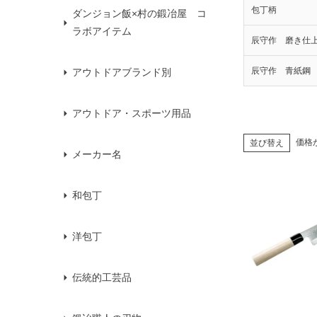
包丁柄
ダンジョン飯×村の鍛冶屋 コ
ラボアイテム
辰守作 磨き仕
辰守作 青紙鋼
アウトドアブランド別
アウトドア・スポーツ用品
価格
並び替え
メーカー名
和包丁
洋包丁
伝統的工芸品