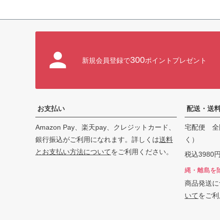
300
新規会員登録で
ポイントプレゼント
お支払い
配送・送
Amazon Pay、楽天pay、クレジットカード、
宅配便 全
銀行振込がご利用になれます。詳しくは
送料
く）
とお支払い方法について
をご利用ください。
税込398
縄・離島を
商品発送に
いて
をご利