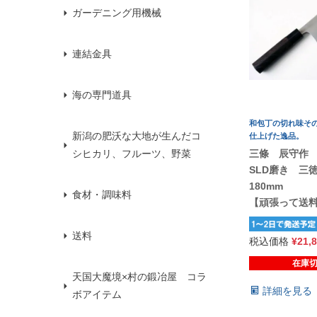
ガーデニング用機械
連結金具
海の専門道具
和包丁の切れ味そ
新潟の肥沃な大地が生んだコ
仕上げた逸品。
三條 辰守作
シヒカリ、フルーツ、野菜
SLD磨き 三
180mm
食材・調味料
【頑張って送
送料
税込価格
¥
21,
在庫
天国大魔境×村の鍛冶屋 コラ
詳細を見る
ボアイテム