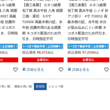
カネコ総業
【燕三条製】 カネコ総業
【燕三条製】 カネコ総業
 八角 焼栗
包丁柄 黒水牛桂 八角 焼栗
包丁柄 黒水牛桂 シノギ 朴
0027 高級
三徳・菜切 5.5寸
アジ切り 4寸 710011 高
桂 抗菌作
710026 高級木柄の証、水
級木柄の証、水牛桂 水分
 ネコポス
牛桂 抗菌作用のある焼栗
が染み込みにくい朴製 ネ
引き、日時指
柄 ネコポス配送のため代
コポス配送のため代引き、
引き、日時指定不可
日時指定不可
72
税込価格
¥
8,371
税込価格
¥
7,216
税込
税込
税込
切れ
在庫切れ
在庫切れ
詳細を見る
詳細を見る
が安い順
価格が高い順
新着順
レビュー順