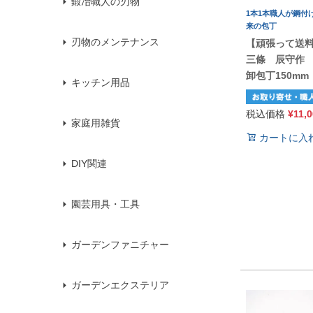
鍛冶職人の刃物
1本1本職人が鋼付
来の包丁
刃物のメンテナンス
【頑張って送
三條 辰守作
卸包丁150mm
キッチン用品
税込価格
¥
11,
家庭用雑貨
カートに入
DIY関連
園芸用具・工具
ガーデンファニチャー
ガーデンエクステリア