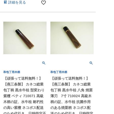
詳細を見る
和包丁用木柄
和包丁用木柄
【頑張って送料無料！】
【頑張って送料無料！】
【燕三条製】 カネコ総業
【燕三条製】 カネコ総業
包丁柄 黒水牛桂 型変わり
包丁柄 黒水牛桂 八角 焼栗
紫檀 ペティ 710071 高級
薄刃 7寸 710024 高級木
木柄の証、水牛桂 耐朽性
柄の証、水牛桂 抗菌作用
の高い紫檀 ネコポス配送
のある焼栗柄 ネコポス配
のため代引き、日時指定不
送のため代引き、日時指定