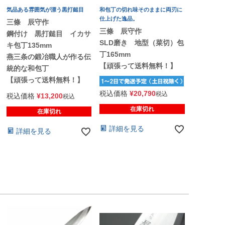
気品ある雰囲気が漂う黒打鎚目
和包丁の切れ味そのままに両刃に
仕上げた逸品。
三條 辰守作
三條 辰守作
鋼付け 黒打鎚目 イカサ
SLD磨き 地型（菜切）包
キ包丁135mm
丁165mm
燕三条の鍛冶職人が作る伝
【頑張って送料無料！】
統的な和包丁
【頑張って送料無料！】
税込価格
¥
20,790
税込
税込価格
¥
13,200
税込
在庫切れ
在庫切れ
詳細を見る
詳細を見る