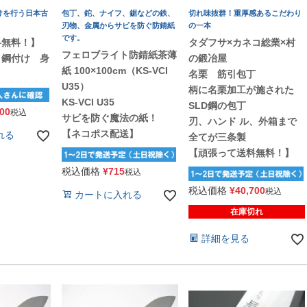
けを行う日本古
包丁、鉈、ナイフ、鋸などの鉄、
切れ味抜群！重厚感あるこだわり
刃物、金属からサビを防ぐ防錆紙
の一本
です。
料無料！】
タダフサ×カネコ総業×村
フェロブライト防錆紙茶薄
 鋼付け 身
の鍛冶屋
紙 100×100cm（KS-VCI
名栗 筋引包丁
U35）
柄に名栗加工が施された
KS-VCI U35
SLD鋼の包丁
000
税込
サビを防ぐ魔法の紙！
刃、ハンド ル、外箱まで
【ネコポス配送】
れる
全てが三条製
【頑張って送料無料！】
税込価格
¥
715
税込
税込価格
¥
40,700
税込
カートに入れる
在庫切れ
詳細を見る