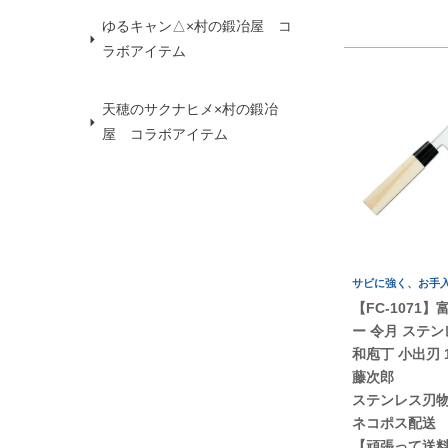
ゆるキャン△×村の鍛冶屋 コ
ラボアイテム
天穂のサクナヒメ×村の鍛冶
屋 コラボアイテム
サビに強く、お手
【FC-1071
ー 令月 ステ
和庖丁 小出刃 
藤次郎
ステンレス刃
ネコポス配
【頑張って送