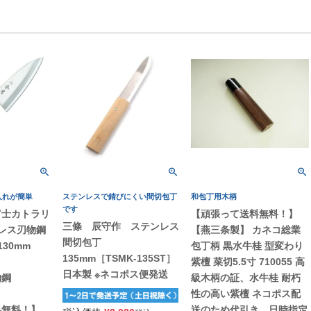
入れが簡単
ステンレスで錆びにくい間切包丁
和包丁用木柄
です
】富士カトラリ
【頑張って送料無料！】
三條 辰守作 ステンレス
ンレス刃物鋼
【燕三条製】 カネコ総業
間切包丁
130mm
包丁柄 黒水牛桂 型変わり
135mm［TSMK-135ST］
紫檀 菜切5.5寸 710055 高
日本製 ※ネコポス便発送
物鋼
級木柄の証、水牛桂 耐朽
送
性の高い紫檀 ネコポス配
料無料！】
送のため代引き、日時指定