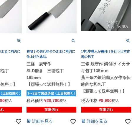
のままに両刃に
和包丁の切れ味そのままに両刃に
1本1本職人が鋼付けを行う日本古
仕上げた逸品。
来の包丁
三條 辰守作
三條 辰守作 鋼付け イカサ
徳包丁
SLD磨き 三徳包丁
キ包丁135ｍｍ
165mm
燕三条の鍛冶職人が作る伝
料無料！】
【頑張って送料無料！】
統的な和包丁
【頑張って送料無料！】
890
税込価格
¥
20,790
税込価格
¥
9,900
税込
税込
税込
切れ
在庫切れ
在庫切れ
詳細を見る
詳細を見る