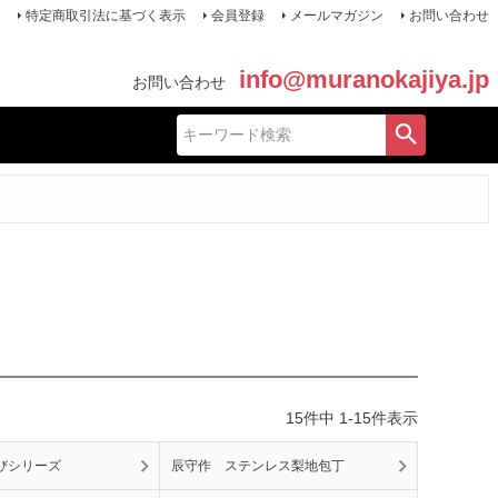
特定商取引法に基づく表示
会員登録
メールマガジン
お問い合わせ
info@muranokajiya.jp
お問い合わせ
15
件中
1
-
15
件表示
びシリーズ
辰守作 ステンレス梨地包丁