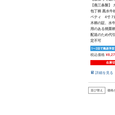
【燕三条製】 
包丁柄 黒水牛桂
ペティ 4寸 71
木柄の証、水牛
用のある焼栗柄
配送のため代
定不可
税込価格
¥
8,2
在庫
詳細を見る
価格
並び替え