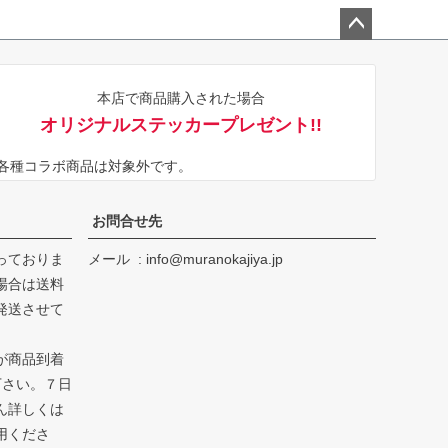
ペー
ジト
本店で商品購入された場合
ップ
オリジナルステッカープレゼント!!
へ
※各種コラボ商品は対象外です。
お問合せ先
っておりま
メール
info@muranokajiya.jp
場合は送料
発送させて
が商品到着
下さい。７日
ん詳しくは
用くださ