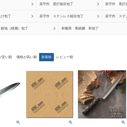
辰守作 黒打槌目包丁
辰守作 黒打
上げ包丁
辰守作 ステンレス槌目包丁
辰守作 ステ
 鍛地（積層）包丁
本職用 青紙鋼 和包丁
が安い順
価格が高い順
新着順
レビュー順