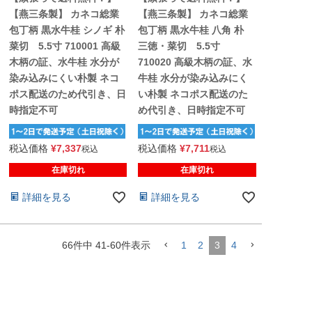
【燕三条製】 カネコ総業
【燕三条製】 カネコ総業
包丁柄 黒水牛桂 シノギ 朴
包丁柄 黒水牛桂 八角 朴
菜切 5.5寸 710001 高級
三徳・菜切 5.5寸
木柄の証、水牛桂 水分が
710020 高級木柄の証、水
染み込みにくい朴製 ネコ
牛桂 水分が染み込みにく
ポス配送のため代引き、日
い朴製 ネコポス配送のた
時指定不可
め代引き、日時指定不可
税込価格
¥
7,337
税込価格
¥
7,711
税込
税込
在庫切れ
在庫切れ
詳細を見る
詳細を見る
66
件中
41
-
60
件表示
1
2
3
4