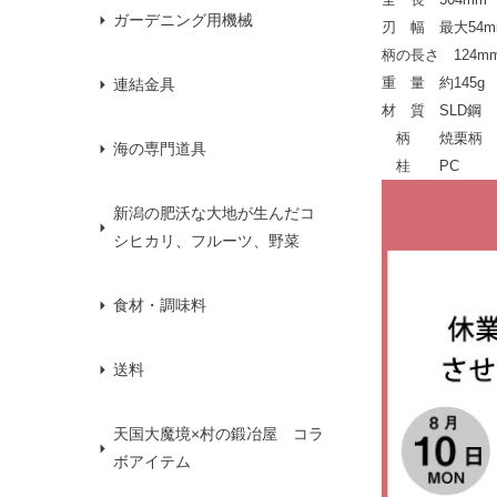
ガーデニング用機械
刃 幅 最大54m
柄の長さ 124m
重 量 約145g
連結金具
材 質 SLD鋼
柄 焼栗柄
海の専門道具
桂 PC
新潟の肥沃な大地が生んだコ
シヒカリ、フルーツ、野菜
食材・調味料
送料
天国大魔境×村の鍛冶屋 コラ
ボアイテム