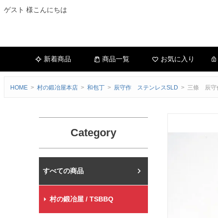
ゲスト 様こんにちは
新着商品
商品一覧
お気に入り
HOME
村の鍛冶屋本店
和包丁
辰守作 ステンレスSLD
三條 辰守
Category
村の鍛冶屋本店
村の鍛冶屋 / TSBBQ