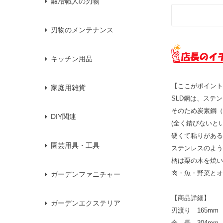
鍛冶職人の刃物
刃物のメンテナンス
キッチン用品
【ここがポイント
家庭用雑貨
SLD鋼は、ステ
そのため炭素鋼（
DIY関連
(全く錆びないと
硬くて粘りがある
園芸用具・工具
ステンレスのよう
柄は栗の木を焼い
肉・魚・野菜とオ
ガーデンファニチャー
【商品詳細】
ガーデンエクステリア
刃渡り 165mm
全 長 304mm