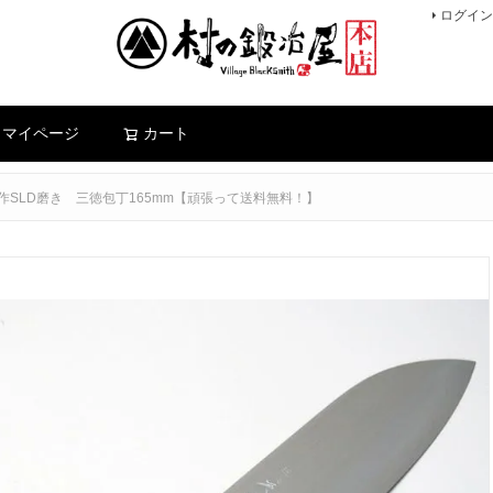
ログイン
検索
マイページ
カート
作SLD磨き 三徳包丁165mm【頑張って送料無料！】