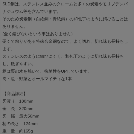
SLD鋼は、ステンレス並みのクロームと多くの炭素やモリブデンバ
ナジュウム等を含んでいます。
そのため炭素鋼（白紙鋼・青紙鋼）の和包丁のように錆びることは
ありません。
(全く錆びないという事はありません）
硬くて粘りがある特殊合金鋼なので、よく切れ、切れ味も長持ちし
ます。
ステンレスのように錆びにくく、和包丁のように切れ味も長持ち
し、砥ぎやすい。
柄は栗の木を焼いて、抗菌性をUPしています。
肉・魚・野菜とオールマイティな1本
【商品詳細】
刃渡り 180mm
全 長 320mm
刃 幅 最大56mm
柄の長さ 124mm
重 量 約165g