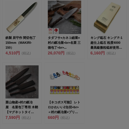
鉄製 辰守作 間切包丁
タダフサ×カネコ総業×
キング砥石 キング F-1
150mm（MAKIRI-
村の鍛冶屋<br>名栗 三
超仕上砥石 粒度4000
150）
徳包丁<br>...
最高級微粒砥材使用
4,510円
26,070円
【頑張って...
6,160円
(税込)
(税込)
(税込)
栗山物産×村の鍛冶
【ネコポス可能】 レト
屋 名栗包丁専用 木鞘
ロかわいいZ缶切<br>
【マグネットタイ
＜村の鍛冶屋×プリン
プ】 <br>焼...
7,590円
ス工業...
660円
(税込)
(税込)