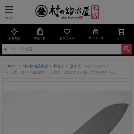
MENU
新着商品
商品一覧
お気に入り
マイページ
カート
HOME
村の鍛冶屋本店
和包丁
辰守作 ステンレスSLD
三條 辰守作SLD磨き 三徳包丁180mm【頑張って送料無料！】