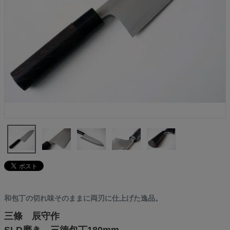
和包丁の切れ味そのままに両刃に仕上げた逸品。
三條 辰守作
SLD磨き 三徳包丁180mm