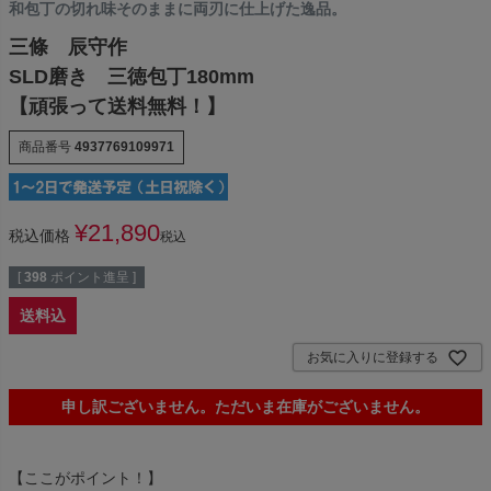
和包丁の切れ味そのままに両刃に仕上げた逸品。
三條 辰守作
SLD磨き 三徳包丁180mm
【頑張って送料無料！】
商品番号
4937769109971
¥
21,890
税込価格
税込
[
398
ポイント進呈 ]
送料込
お気に入りに登録する
申し訳ございません。ただいま在庫がございません。
【ここがポイント！】