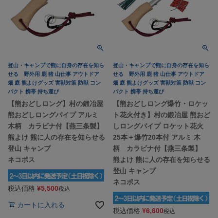
登山・キャンプで熊に自身の存在を知ら
登山・キャンプで熊に自身の存在を知ら
せる 野外用 鹿 猪 山仕事 アウトドア
せる 野外用 鹿 猪 山仕事 アウトドア
畑 庭 熊よけグッズ 害獣対策 防獣 コン
畑 庭 熊よけグッズ 害獣対策 防獣 コン
パクト 携帯 持ち運び
パクト 携帯 持ち運び
【熊おどしロング】村の鍛冶屋
【熊おどしロング爆竹・ロケッ
熊おどしロングパイプ アルミ
ト花火付き】村の鍛冶屋 熊おど
木柄 カラビナ付【燕三条製】
しロングパイプ ロケット花火
熊よけ 熊に人の存在を知らせる
25本＋爆竹20本付 アルミ 木
登山 キャンプ
柄 カラビナ付【燕三条製】
ネコポス
熊よけ 熊に人の存在を知らせる
登山 キャンプ
ネコポス
税込価格
¥
5,500
税込
カートに入れる
税込価格
¥
6,600
税込