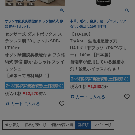
オゾン除菌脱臭機能付き フタ格納式 静
本革、毛布、金属、絹、プラスチック、
音 静か おしゃれ
ダウン製品には使用不可
センサー式 ダストボックス ス
【TU-100】
テンレス製 30リットル SDB-
TryAnt 生地用超撥水剤
LT30oz
HAJIKU 非フッソ（PAFSフリ
オゾン除菌脱臭機能付き フタ格
ー） 100ml【日本製】
納式 静音 静か おしゃれ スタイ
自衛隊が使用している超撥水
リッシュ
剤！緊急ホイッスル付き！
【頑張って送料無料！】
税込価格
¥
1,980
税込
税込価格
¥
12,870
税込
カートに入れる
カートに入れる
価格が安い順
価格が高い順
新着順
レビュー順
並び替え