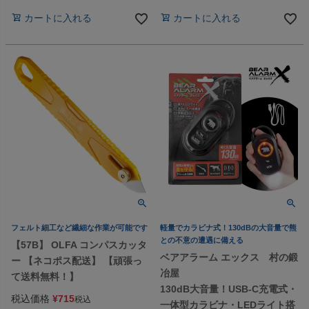
カートに入れる
カートに入れる
フェルト細工など繊細な作業が可能です
軽量でカラビナ式！130dBの大音量で熊
との不意の遭遇に備える
【57B】 OLFA コンパスカッタ
ベアアラーム エックス 村の鍛
ー 【ネコポス配送】 【頑張っ
冶屋
て送料無料！】
130dB大音量！USB-C充電式・
税込価格
¥
715
税込
一体型カラビナ・LEDライト搭