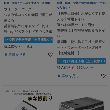
軽量・折りたたみ式で省スペース収納
抗菌・防臭！避難生活の衛星面にこだわ
ったセット
ウォーターバッグ5L
【防災士監修】水がなくても使
つまみ式コックの蛇口で両手が
える非常用トイレ
使える
選べる60回分・120回分
災害時以外にキャンプ・釣り・
災害時に！排泄物が固まるトイ
登山などのアウトドアでも活躍
レ！
凝固剤・使い捨て手袋・便座シ
税込価格
¥
330
税込
ート・ウォーターバッグ付き
【送料無料！】
詳細を見る
税込価格
¥
4,290
〜
税込
詳細を見る