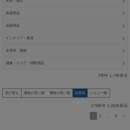
美容・衛生
洗濯用品
収納用品
インテリア・家具
文房具・雑貨
補修・リペア・掃除用品
7
件中
1
-
7
件表示
価格が安い順
価格が高い順
新着順
レビュー順
並び替え
179
件中
1
-
20
件表示
1
2
…
9