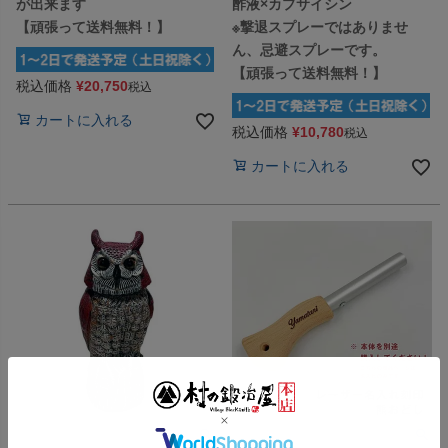
が出来ます
酢液×カプサイシン
【頑張って送料無料！】
※撃退スプレーではありませ
ん、忌避スプレーです。
【頑張って送料無料！】
税込価格
¥
20,750
税込
カートに入れる
税込価格
¥
10,780
税込
カートに入れる