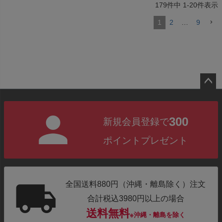
179
件中
1
-
20
件表示
1
2
…
9
ペー
ジト
300
新規会員登録で
ップ
へ
ポイントプレゼント
全国送料880円（沖縄・離島除く）注文
合計税込3980円以上の場合
送料無料
※沖縄・離島を除く