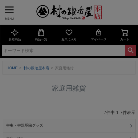
MENU
新着商品
商品一覧
お気に入り
マイページ
カート
HOME
村の鍛冶屋本店
家庭用雑貨
家庭用雑貨
7
件中
1
-
7
件表示
害虫・害獣駆除グッズ