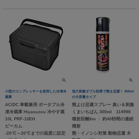
小型のコンプレッサーを使用した冷凍冷
強力刺激ダブル効果で熊を忌避！ 300ml
蔵庫
の大容量タイプ
AC/DC 車載兼用 ポータブル冷
熊よけ忌避スプレー 臭い＆刺激
凍冷蔵庫 Hiyasuzou 冷やす蔵
くまいちばん 300ml 114998
10L PRF-10EH
噴射距離6m ・ 約40秒間の連続
ビーカム
噴射
-20℃～20℃までの温度に設定
熊・イノシシ対策 動物忌避 木