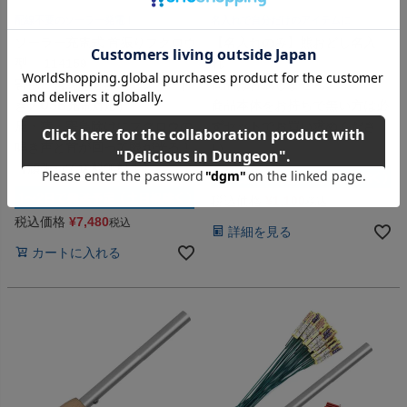
配線不要のソーラー発電！
名入れで自分だけのアイテムに
ソーラー充電式 首振りフクロウ
【名入れのみ】熊おどし名入
型 114159
れ
害獣・害鳥忌避器（センサー付
商品は付属しません。
き／USB充電対応）
商品本体をお持ちで無い方は必
鹿・猪・害鳥除けにフクロウの
ずセットでお買い求めくださ
鳴き声と首が回って眼が光る！
い。
【頑張って送料無料！】
税込価格
¥
1,100
税込
税込価格
¥
7,480
税込
詳細を見る
カートに入れる