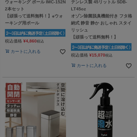
ウォーキング ポール IMC-152N
テンレス製 45リットル SDB-
2本セット
LT45oz
【頑張って送料無料！】※ウォ
オゾン除菌脱臭機能付き フタ格
ーキング用ポール
納式 静音 静か おしゃれ スタイ
リッシュ
【頑張って送料無料！】
税込価格
¥
4,860
税込
カートに入れる
税込価格
¥
15,070
税込
カートに入れる