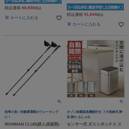
税込価格
¥
6,930
税込
税込価格
¥
1,644
税込
カートに入れる
カートに入れる
効率の良い有酸素運動のウォーキング
オゾン除菌脱臭機能付き フタ格納式 静
に！
音 静か おしゃれ
IRONMAN CLUB(鉄人倶楽部)
センサー式 ダストボックス ス