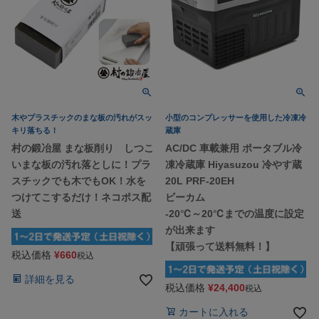
木やプラスチックのまな板の汚れがスッ
小型のコンプレッサーを使用した冷凍冷
キリ落ちる！
蔵庫
村の鍛冶屋 まな板削り しつこ
AC/DC 車載兼用 ポータブル冷
いまな板の汚れ落としに！プラ
凍冷蔵庫 Hiyasuzou 冷やす蔵
スチックでも木でもOK！水を
20L PRF-20EH
つけてこするだけ！ネコポス配
ビーカム
送
-20℃～20℃までの温度に設定
が出来ます
【頑張って送料無料！】
税込価格
¥
660
税込
詳細を見る
税込価格
¥
24,400
税込
カートに入れる