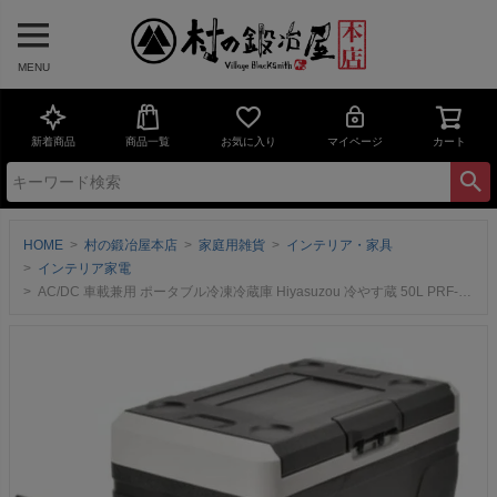
MENU
新着商品
商品一覧
お気に入り
マイページ
カート
HOME
村の鍛冶屋本店
家庭用雑貨
インテリア・家具
インテリア家電
AC/DC 車載兼用 ポータブル冷凍冷蔵庫 Hiyasuzou 冷やす蔵 50L PRF-50FHビーカム-20℃～20℃までの温度に設定が出来ます【頑張って送料無料！】