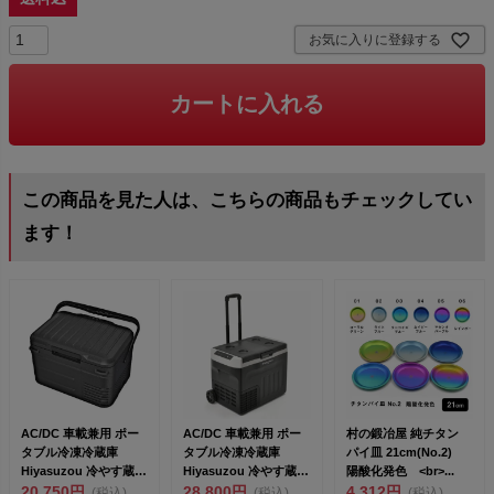
お気に入りに登録する
カートに入れる
この商品を見た人は、こちらの商品もチェックしてい
ます！
AC/DC 車載兼用 ポー
AC/DC 車載兼用 ポー
村の鍛冶屋 純チタン
タブル冷凍冷蔵庫
タブル冷凍冷蔵庫
パイ皿 21cm(No.2)
Hiyasuzou 冷やす蔵
Hiyasuzou 冷やす蔵
陽酸化発色 <br>...
10L P...
20,750円
30L P...
28,800円
4,312円
(税込)
(税込)
(税込)