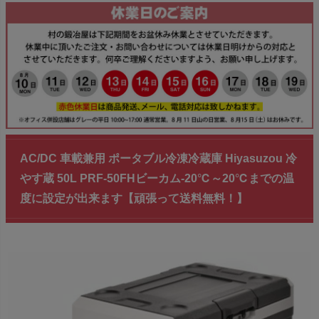
AC/DC 車載兼用 ポータブル冷凍冷蔵庫 Hiyasuzou 冷
やす蔵 50L PRF-50FHビーカム-20℃～20℃までの温
度に設定が出来ます【頑張って送料無料！】