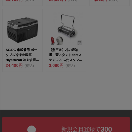
AC/DC 車載兼用 ポー
【燕三条】村の鍛冶
タブル冷凍冷蔵庫
屋 蓋スタンド<br>ス
Hiyasuzou 冷やす蔵
テンレス ふたスタンド
20L P...
24,400円
TS-...
3,080円
(税込)
(税込)
300
新規会員登録で