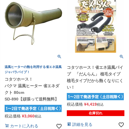
温風ヒーターの熱を利用する省エネ温風
コタツホース！省エネ温風パイ
ジャバラパイプ！
プ 「だんらん」 植毛タイプ
コタツホース！
植毛タイプだから熱くなりにく
バクマ 温風ヒーター 省エネダ
い！
クト 80cm
SD-890【頑張って送料無料】
税込価格
¥
4,419
税込
在庫切れ
税込価格
¥
3,060
税込
詳細を見る
カートに入れる