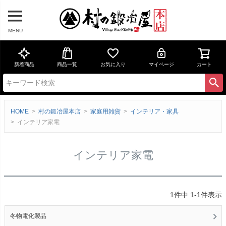
MENU
新着商品
商品一覧
お気に入り
マイページ
カート
HOME
村の鍛冶屋本店
家庭用雑貨
インテリア・家具
インテリア家電
インテリア家電
1
件中
1
-
1
件表示
冬物電化製品