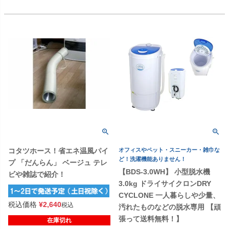
コタツホース！省エネ温風パイ
オフィスやペット・スニーカー・雑巾な
ど！洗濯機能ありません！
プ 「だんらん」 ベージュ テレ
【BDS-3.0WH】 小型脱水機
ビや雑誌で紹介！
3.0kg ドライサイクロンDRY
CYCLONE 一人暮らしや少量、
税込価格
¥
2,640
税込
汚れたものなどの脱水専用 【頑
張って送料無料！】
在庫切れ