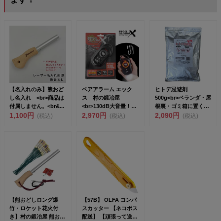
【名入れのみ】熊おど
ベアアラーム エック
ヒトデ忌避剤
し名入れ <br>商品は
ス 村の鍛冶屋
500g<br>ベランダ・屋
付属しません。<br&...
<br>130dB大音量！
根裏・ゴミ箱に置くだ
1,100円
USB-C...
2,970円
けでカラス...
2,090円
(税込)
(税込)
(税込)
【熊おどしロング爆
【57B】 OLFA コンパ
竹・ロケット花火付
スカッター 【ネコポス
き】村の鍛冶屋 熊おど
配送】 【頑張って送料