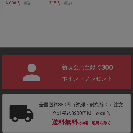
しロングパイプ ロケッ
6,600円
無料！】
715円
(税込)
(税込)
ト花...
300
新規会員登録で
ポイントプレゼント
全国送料880円（沖縄・離島除く）注文
合計税込3980円以上の場合
送料無料
※沖縄・離島を除く