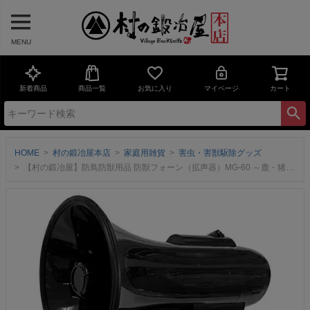
MENU
新着商品
商品一覧
お気に入り
マイページ
カート
HOME
村の鍛冶屋本店
家庭用雑貨
害虫・害獣駆除グッズ
【村の鍛冶屋】防鳥防獣用品 防獣フォーン（拡声器）MG-60 ～鹿・猪・害鳥除けにサイレン・オオカミ・ライオンの声搭載で撃退！～ 熊対策グッズ【頑張って送料無料！】