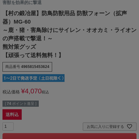
害獣を効果的に撃退
【村の鍛冶屋】防鳥防獣用品 防獣フォーン（拡声
器）MG-60
～鹿・猪・害鳥除けにサイレン・オオカミ・ライオン
の声搭載で撃退！～
熊対策グッズ
【頑張って送料無料！】
商品番号
4965815453624
¥
4,070
税込価格
税込
[
74
ポイント進呈 ]
送料込
お気に入りに登録する