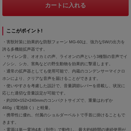
カートに入れる
ここがポイント!
・害獣対策に効果的な防獣フォーン MG-60は、強力な5Wの出力を
誇る多機能拡声器です。
・サイレン音、オオカミの声、ライオンの声という3種類の音声でイ
ノシシ、シカ、害鳥などの野生動物を効果的に撃退します。
・通常の拡声器としても使用可能で、内蔵のコンデンサーマイクロ
ホンにより、クリアな音声を届けることができます。
・使いやすさを考慮した設計で、音量調節レバーを搭載し、状況に
応じた適切な音量設定が可能です。
・約200×152×240mmのコンパクトサイズで、重量はわずか
460g（電池除く）と軽量。
・携帯性に優れ、付属のショルダーベルトで手首に掛けることもで
きます。
・電源は単一電池4本（別売）で動作し、最大約6時間の連続使用が