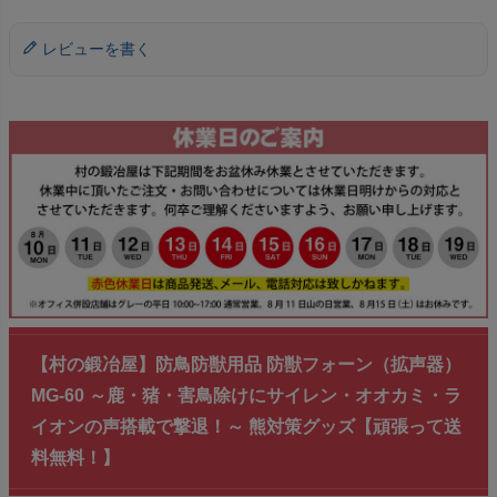
レビューを書く
【村の鍛冶屋】防鳥防獣用品 防獣フォーン（拡声器）
MG-60 ～鹿・猪・害鳥除けにサイレン・オオカミ・ラ
イオンの声搭載で撃退！～ 熊対策グッズ【頑張って送
料無料！】