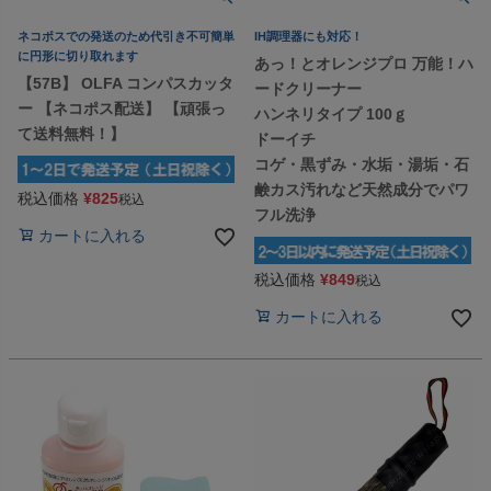
ネコポスでの発送のため代引き不可簡単
IH調理器にも対応！
に円形に切り取れます
あっ！とオレンジプロ 万能！ハ
【57B】 OLFA コンパスカッタ
ードクリーナー
ー 【ネコポス配送】 【頑張っ
ハンネリタイプ 100ｇ
て送料無料！】
ドーイチ
コゲ・黒ずみ・水垢・湯垢・石
鹸カス汚れなど天然成分でパワ
税込価格
¥
825
税込
フル洗浄
カートに入れる
税込価格
¥
849
税込
カートに入れる