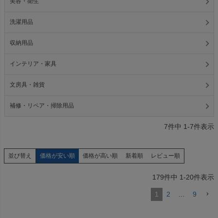
美容・衛生
洗濯用品
収納用品
インテリア・家具
文房具・雑貨
補修・リペア・掃除用品
7
件中
1
-
7
件表示
価格が安い順
価格が高い順
新着順
レビュー順
並び替え
179
件中
1
-
20
件表示
1
2
…
9