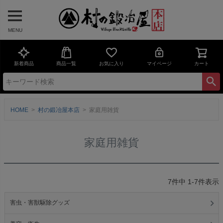
MENU
新着商品
商品一覧
お気に入り
マイページ
カート
HOME
村の鍛冶屋本店
家庭用雑貨
家庭用雑貨
7
件中
1
-
7
件表示
害虫・害獣駆除グッズ