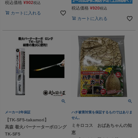
税込価格
¥
902
税込
税込価格
¥
920
税込
カートに入れる
カートに入れる
メーカー2年保証
ハチ被害対策を保証するものではありま
せん。
【TK-SF5-takamori】
ミキロコス おばあちゃんの知
高森 着火バーナーターボロング
恵
TK-SF5