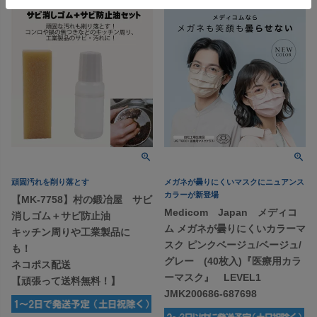
頑固汚れを削り落とす
メガネが曇りにくいマスクにニュアンス
カラーが新登場
【MK-7758】村の鍛冶屋 サビ
Medicom Japan メディコ
消しゴム＋サビ防止油
ム メガネが曇りにくいカラーマ
キッチン周りや工業製品に
スク ピンクベージュ/ベージュ/
も！
グレー (40枚入)『医療用カラ
ネコポス配送
ーマスク』 LEVEL1
【頑張って送料無料！】
JMK200686-687698