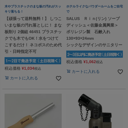
木やプラスチックのまな板の汚れがスッ
ホテルライクなパウダールームをご自宅
キリ落ちる！
で
【頑張って送料無料！】 しつこ
SALUS Ｒｉｎ(リン) ソープ
いまな板の汚れ落としに！ まな
ディッシュ＜佐藤金属興業＞
板削り 2個組 46451 プラスチッ
ポリレジン製 石鹸入れ
クでも木でもOK！水をつけて
130×93×24mm
こするだけ！ ネコポスのため代
シックなデザインのサニタリー
引・日時指定不可
税込価格
¥
1,062
税込
税込価格
¥
1,034
税込
カートに入れる
カートに入れる