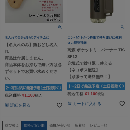
名入れで自分だけのアイテムに
コンパクトかつ軽量で持ち運びに便利
火力調整可能
【名入れのみ】熊おどし名入
高森 ポケットミニバーナー TK-
れ
SF12
商品は付属しません。
充填式で繰り返し使える
商品本体をお持ちで無い方は必
【ネコポス配送】
ずセットでお買い求めくださ
【頑張って送料無料！】
い。
税込価格
¥
1,100
税込
税込価格
¥
1,100
税込
カートに入れる
詳細を見る
価格が安い順
価格が高い順
新着順
レビュー順
並び替え