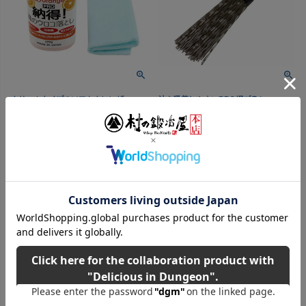
クリームタイプのソフトクレンザー
油を吸着しやすいBBQ網ブラシ
【AU-100】あっ！とオレンジ
村の鍛冶屋 BBQ網専用ブラシ
プロ 納得！鏡のウロコ落とし
［MK-0057］
100g 専用マイクロファイバ
プラスチック製のブラシだから
ー付
網に金属片が残らない！
ドーイチ
【頑張って送料無料！】
鏡や蛇口まわりのうろこ取り
に！頑固な汚れの固着を除去
税込価格
¥
880
税込
カートに入れる
税込価格
¥
880
税込
カートに入れる