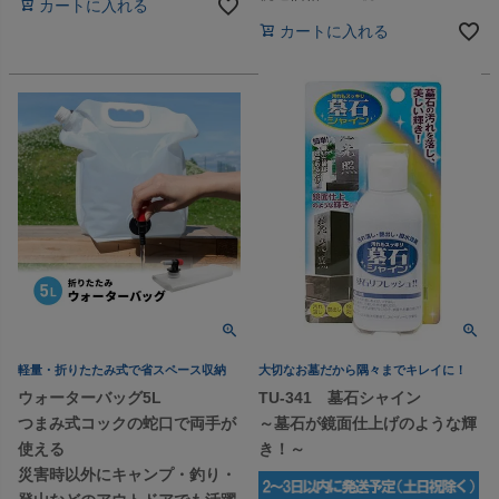
カートに入れる
カートに入れる
軽量・折りたたみ式で省スペース収納
大切なお墓だから隅々までキレイに！
ウォーターバッグ5L
TU-341 墓石シャイン
つまみ式コックの蛇口で両手が
～墓石が鏡面仕上げのような輝
使える
き！～
災害時以外にキャンプ・釣り・