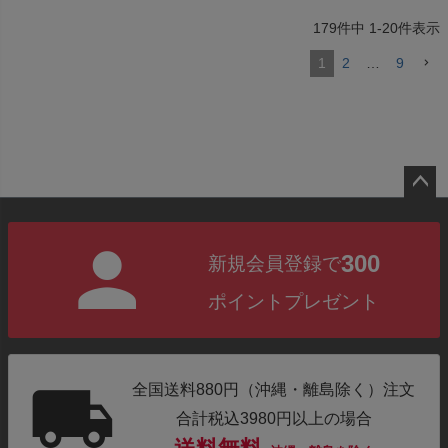
179
件中
1
-
20
件表示
1
2
…
9
ペー
ジト
300
新規会員登録で
ップ
へ
ポイントプレゼント
全国送料880円（沖縄・離島除く）注文
合計税込3980円以上の場合