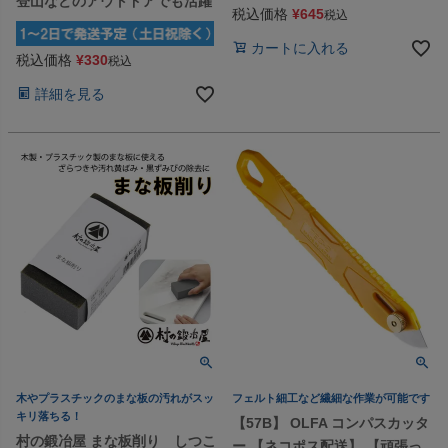
登山などのアウトドアでも活躍
税込価格
¥
645
税込
カートに入れる
税込価格
¥
330
税込
詳細を見る
木やプラスチックのまな板の汚れがスッ
フェルト細工など繊細な作業が可能です
キリ落ちる！
【57B】 OLFA コンパスカッタ
村の鍛冶屋 まな板削り しつこ
ー 【ネコポス配送】 【頑張っ