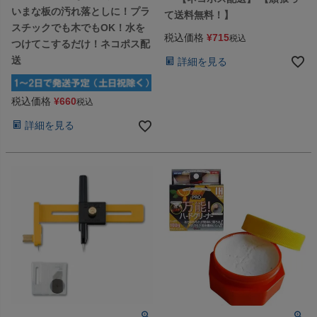
いまな板の汚れ落としに！プラ
て送料無料！】
スチックでも木でもOK！水を
税込価格
¥
715
税込
つけてこするだけ！ネコポス配
送
詳細を見る
税込価格
¥
660
税込
詳細を見る