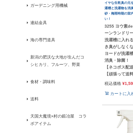
イヤな生乾臭の元
ガーデニング用機械
濯槽と洗濯物を消
砂・梅雨時期の室
い！
連結金具
3255 ヨウ素d
ーンランドリ
洗濯槽に入れ
海の専門道具
き臭がしなく
ヨードが洗濯
新潟の肥沃な大地が生んだコ
消臭・除菌！
シヒカリ、フルーツ、野菜
【ネコポス配
【頑張って送
食材・調味料
税込価格
¥
1,5
カートに入
送料
天国大魔境×村の鍛冶屋 コラ
ボアイテム