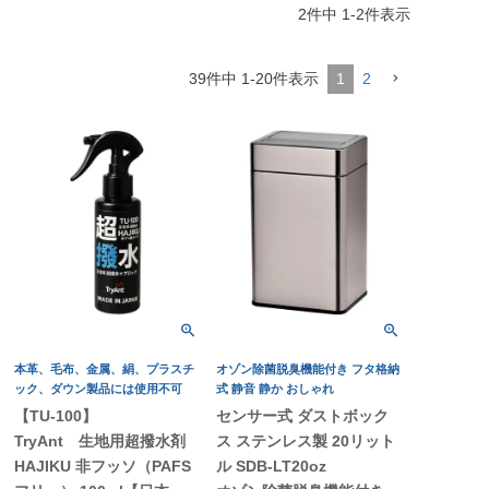
2
件中
1
-
2
件表示
39
件中
1
-
20
件表示
1
2
本革、毛布、金属、絹、プラスチ
オゾン除菌脱臭機能付き フタ格納
ック、ダウン製品には使用不可
式 静音 静か おしゃれ
【TU-100】
センサー式 ダストボック
TryAnt 生地用超撥水剤
ス ステンレス製 20リット
HAJIKU 非フッソ（PAFS
ル SDB-LT20oz