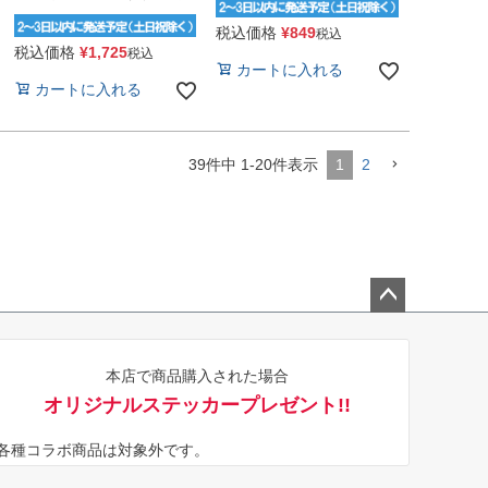
税込価格
¥
849
税込
税込価格
¥
1,725
税込
カートに入れる
カートに入れる
39
件中
1
-
20
件表示
1
2
ペー
ジト
本店で商品購入された場合
ップ
オリジナルステッカープレゼント!!
へ
※各種コラボ商品は対象外です。