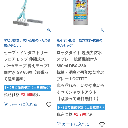
水取り抜群、拭いた後のべたつき
銀イオン配合：強力防水+抗菌の
感が少ない。
夢のタッグ
セーブ・インダストリー
ロックタイト 超強力防水
フロアモップ 伸縮式スー
スプレー 抗菌機能付き
パーVモップ 替えモップ1
380ml DBA-380
個付き SV-6599【頑張っ
抗菌・消臭が可能な防水ス
て送料無料】
プレー LOCTITE
水も汚れも、いやな臭いも
すべてシャットアウト
税込価格
¥
2,585
税込
【頑張って送料無料！】
カートに入れる
税込価格
¥
1,790
税込
カートに入れる