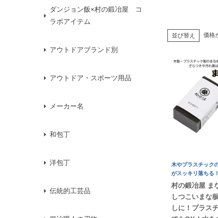
ダンジョン飯×村の鍛冶屋 コ
ラボアイテム
価格
並び替え
アウトドアブランド別
アウトドア・スポーツ用品
メーカー名
和包丁
洋包丁
木やプラスチック
がスッキリ落ちる
村の鍛冶屋 
伝統的工芸品
しつこいまな
しに！プラス