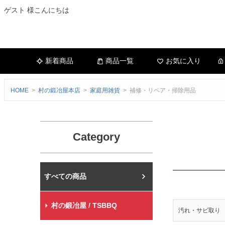
ゲスト 様こんにちは
新着商品
商品一覧
お気に入り
HOME
村の鍛冶屋本店
家庭用雑貨
補修・リペア・掃除用品
Category
村の鍛冶屋本店
村の鍛冶屋 / TSBBQ
汚れ・サビ取り