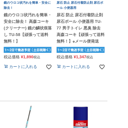
鏡のウロコ状汚れを簡単・安全に
尿石 防止 尿石付着防止剤 尿石ボ
除去！
ール 小便器用
鏡のウロコ状汚れを簡単・
尿石 防止 尿石付着防止剤
安全に除去！ 高森コーキ
尿石ボール 小便器用 TU-
(クリーナー) 鏡の鱗状痕落
77 男子トイレ 悪臭 除去
し TU-58【頑張って送料
高森コーキ【頑張って送料
無料！】
無料！】※メール便発送
税込価格
¥
1,890
税込価格
¥
1,347
税込
税込
カートに入れる
カートに入れる