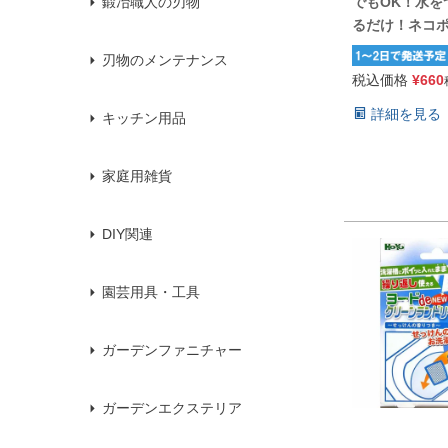
でもOK！水を
鍛冶職人の刃物
るだけ！ネコ
刃物のメンテナンス
税込価格
¥
660
詳細を見る
キッチン用品
家庭用雑貨
DIY関連
園芸用具・工具
ガーデンファニチャー
ガーデンエクステリア