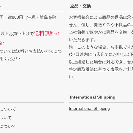
料
返品・交換
国一律880円（沖縄・離島を除
お客様都合による商品の返品は承
せん。但し、発送ミスや不良品の
当社負担で速やかに商品を交換・
送料無料
0円以上お買い上げで
※沖
いただきます。
除く
尚、このような場合、お手数です
ついては
送料とお支払い方法につ
後7日以内に当店宛てにお申し出
用ください。
以上経過した場合は対応できませ
特定商取引法に基づく表示
をご利
い。
International Shipping
International Shipping
について
ついて
について