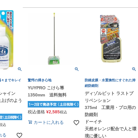
隅々までキレイ
驚愕の掃き心地
防錆皮膜・水置換性にすぐれた持
続防錆剤
YUYPRO こけら箒
石シャイン
ディゾルビット ラストプ
1350mm 送料無料
仕上げのよう
リベンション
375ml 工業用・プロ用の
税込価格
¥
2,585
税込
防錆剤
ドーイチ
カートに入れる
税込
天然オレンジ配合で人と環
れる
境に優しい