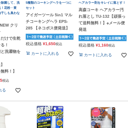
を除菌して、洗
5種類のコーキングヘラを一つに
ヘアカラー剤をキレイに落とす！
臭！花粉・黄
セット
高森コーキ ヘアカラー汚
内干しも臭わな
アイガーツール 5in1 マル
れ落とし TU-132【頑張っ
チコーキングヘラ EPS-
て送料無料！】※メール便
eNEW クリ
285 【ネコポス便発送】
発送
ー
るだけで生乾
税込価格
¥
1,650
税込
なる！
税込価格
¥
1,160
税込
槽と洗濯物を
カートに入れる
カートに入れる
送】
料無料！】
95
税込
れる