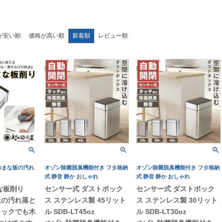
が安い順
価格が高い順
新着順
レビュー順
のまな板の汚れ
オゾン除菌脱臭機能付き フタ格納
オゾン除菌脱臭機能付き フタ格納
！
式 静音 静か おしゃれ
式 静音 静か おしゃれ
まな板削り
センサー式 ダストボック
センサー式 ダストボック
板の汚れ落と
ス ステンレス製 45リット
ス ステンレス製 30リット
チックでも木
ル SDB-LT45oz
ル SDB-LT30oz