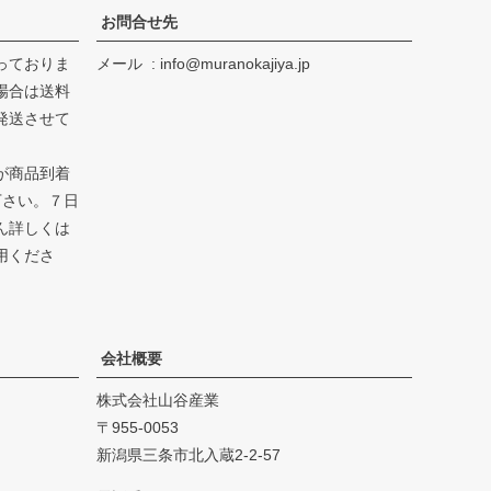
お問合せ先
っておりま
メール
info@muranokajiya.jp
場合は送料
発送させて
が商品到着
下さい。７日
ん詳しくは
用くださ
会社概要
株式会社山谷産業
955-0053
新潟県三条市北入蔵2-2-57