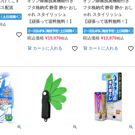
つけてこす
オゾン除菌脱臭機能付き
オゾン除菌脱臭機能付き
ポス配送
フタ格納式 静音 静か おし
フタ格納式 静音 静か おし
ゃれ スタイリッシュ
ゃれ スタイリッシュ
【頑張って送料無料！】
【頑張って送料無料！】
税込
税込価格
¥
15,070
税込価格
¥
12,870
税込
税込
カートに入れる
カートに入れる