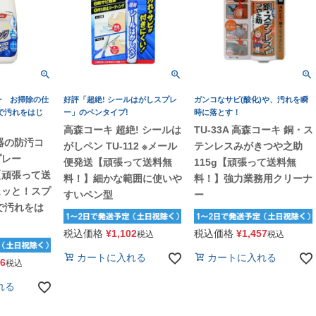
ー お掃除の仕
好評「超絶! シールはがしスプレ
ガンコなサビ(酸化)や、汚れを瞬
で汚れをはじ
ー」のペンタイプ!
時に落とす！
高森コーキ 超絶! シールは
TU-33A 高森コーキ 銅・ス
器の防汚コ
がしペン TU-112 ※メール
テンレスみがきつや之助
プレー
便発送【頑張って送料無
115g【頑張って送料無
89【頑張って送
料！】細かな範囲に使いや
料！】強力業務用クリーナ
ュッと！スプ
すいペン型
ー
で汚れをは
税込価格
¥
1,102
税込価格
¥
1,457
税込
税込
カートに入れる
カートに入れる
06
税込
れる