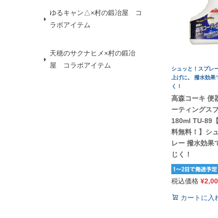
ゆるキャン△×村の鍛冶屋 コ
ラボアイテム
天穂のサクナヒメ×村の鍛冶
屋 コラボアイテム
シュッと！スプレ
上げに。 撥水効果
く！
高森コーキ 便
ーティングス
180ml TU-
料無料！】シ
レー 撥水効果
じく！
税込価格
¥
2,0
カートに入