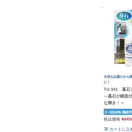
大切なお墓だから
に！
TU-341 墓
～墓石が鏡面
な輝き！～
税込価格
¥
645
カートに入