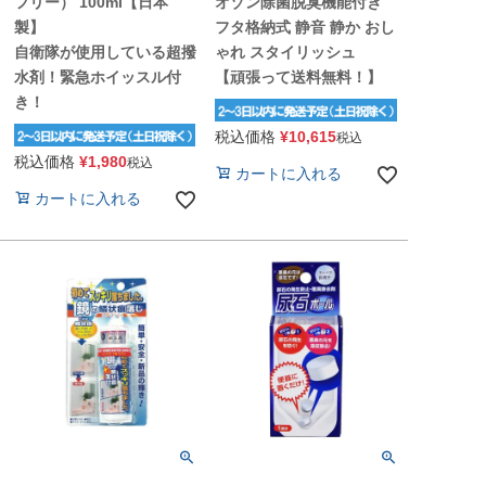
フリー） 100ml【日本
オゾン除菌脱臭機能付き
製】
フタ格納式 静音 静か おし
自衛隊が使用している超撥
ゃれ スタイリッシュ
水剤！緊急ホイッスル付
【頑張って送料無料！】
き！
税込価格
¥
10,615
税込
税込価格
¥
1,980
税込
カートに入れる
カートに入れる