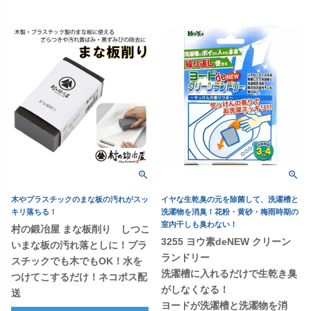
木やプラスチックのまな板の汚れがスッ
イヤな生乾臭の元を除菌して、洗濯槽と
キリ落ちる！
洗濯物を消臭！花粉・黄砂・梅雨時期の
室内干しも臭わない！
村の鍛冶屋 まな板削り しつこ
3255 ヨウ素deNEW クリーン
いまな板の汚れ落としに！プラ
ランドリー
スチックでも木でもOK！水を
洗濯槽に入れるだけで生乾き臭
つけてこするだけ！ネコポス配
がしなくなる！
送
ヨードが洗濯槽と洗濯物を消