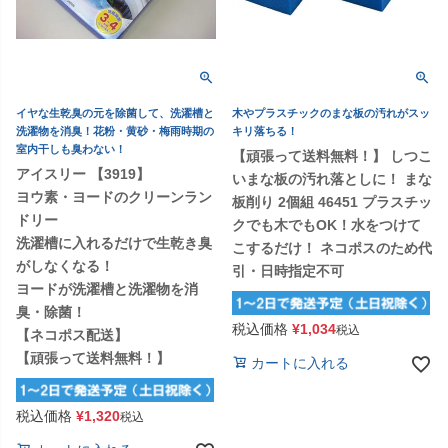
イヤな生乾臭の元を除菌して、洗濯槽と
木やプラスチックのまな板の汚れがスッ
洗濯物を消臭！花粉・黄砂・梅雨時期の
キリ落ちる！
室内干しも臭わない！
【頑張って送料無料！】 しつこ
アイスリー 【3919】
いまな板の汚れ落としに！ まな
ヨウ素・ヨードのクリーンラン
板削り 2個組 46451 プラスチッ
ドリー
クでも木でもOK！水をつけて
洗濯槽に入れるだけで生乾き臭
こするだけ！ ネコポスのため代
がしなくなる！
引・日時指定不可
ヨードが洗濯槽と洗濯物を消
臭・除菌！
税込価格
¥
1,034
税込
【ネコポス配送】
【頑張って送料無料！】
カートに入れる
税込価格
¥
1,320
税込