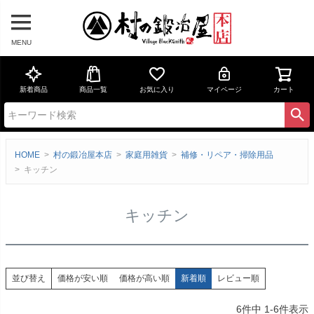
MENU
新着商品
商品一覧
お気に入り
マイページ
カート
HOME
村の鍛冶屋本店
家庭用雑貨
補修・リペア・掃除用品
キッチン
キッチン
価格が安い順
価格が高い順
新着順
レビュー順
並び替え
6
件中
1
-
6
件表示