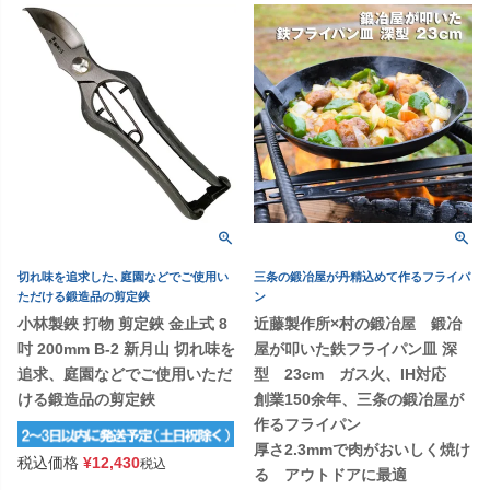
切れ味を追求した､庭園などでご使用い
三条の鍛冶屋が丹精込めて作るフライパ
ただける鍛造品の剪定鋏
ン
小林製鋏 打物 剪定鋏 金止式 8
近藤製作所×村の鍛冶屋 鍛冶
吋 200mm B-2 新月山 切れ味を
屋が叩いた鉄フライパン皿 深
追求、庭園などでご使用いただ
型 23cm ガス火、IH対応
ける鍛造品の剪定鋏
創業150余年、三条の鍛冶屋が
作るフライパン
厚さ2.3mmで肉がおいしく焼け
税込価格
¥
12,430
税込
る アウトドアに最適