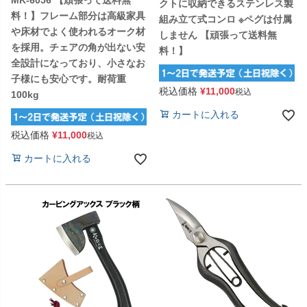
MK-6056 【頑張って送料無
クトに収納できるステンレス製
料！】フレーム部分は高級家具
組み立て式コンロ ※ペグは付属
や床材でよく使われるオーク材
しません 【頑張って送料無
を採用。チェアの角が出ない安
料！】
全設計になっており、小さなお
子様にも安心です。耐荷重
税込価格
¥
11,000
税込
100kg
カートに入れる
税込価格
¥
11,000
税込
カートに入れる