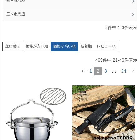
燕三条地域
三木市周辺
3
件中
1
-
3
件表示
価格が安い順
価格が高い順
新着順
レビュー順
並び替え
469
件中
21
-
40
件表示
1
2
3
…
24