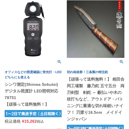
オフィスなどの照度確認に蛍光灯・LED
切れ味抜群！三条製の特注鉈
どちらにも使える
【頑張って送料無料！】 相田合
シンワ測定(Shinwa Sokutei)
同工場製 藤乃鉈 五寸五分 両
デジタル照度計 LED照明対応
刃剣型 剣鉈 ～ 藪払いや木の
78751
枝打ちなど、アウトドア・バト
【頑張って送料無料！】
ニングに最適な切れ味鋭いナイ
フ！ 刃渡り16.5cm メイドイ
ンジャパン
税込価格
¥
15,262
税込