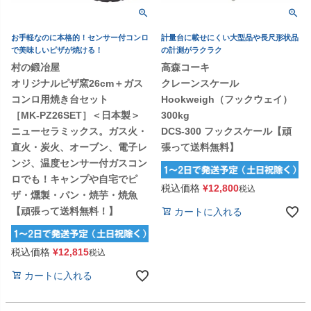
お手軽なのに本格的！センサー付コンロ
計量台に載せにくい大型品や長尺形状品
で美味しいピザが焼ける！
の計測がラクラク
村の鍛冶屋
高森コーキ
オリジナルピザ窯26cm＋ガス
クレーンスケール
コンロ用焼き台セット
Hookweigh（フックウェイ）
［MK-PZ26SET］＜日本製＞
300kg
ニューセラミックス。ガス火・
DCS-300 フックスケール【頑
直火・炭火、オーブン、電子レ
張って送料無料】
ンジ、温度センサー付ガスコン
ロでも！キャンプや自宅でピ
税込価格
¥
12,800
税込
ザ・燻製・パン・焼芋・焼魚
【頑張って送料無料！】
カートに入れる
税込価格
¥
12,815
税込
カートに入れる