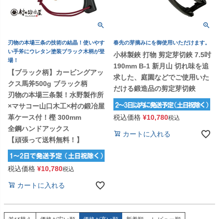
刃物の本場三条の技術の結晶！使いやす
春先の芽摘みにを御使用いただけます。
い手斧にウレタン塗装ブラック木柄が登
小林製鋏 打物 剪定芽切鋏 7.5吋
場！
190mm B-1 新月山 切れ味を追
【ブラック柄】カービングアッ
求した、庭園などでご使用いた
クス馬斧500g ブラック柄
だける鍛造品の剪定芽切鋏
刃物の本場三条製！水野製作所
×マサコー山口木工×村の鍛冶屋
税込価格
¥
10,780
革ケース付！樫 300mm
税込
全鋼ハンドアックス
カートに入れる
【頑張って送料無料！】
税込価格
¥
10,780
税込
カートに入れる