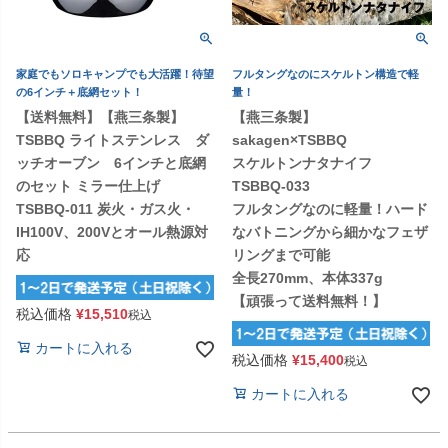
家庭でもソロキャンプでも大活躍！待望
フルタングなのにスケルトン構造で軽
の6インチ＋底網セット！
量！
【送料無料】【燕三条製】
【燕三条製】
TSBBQ ライトステンレス ダ
sakagen×TSBBQ
ッチオーブン 6インチと底網
スケルトンナタナイフ
のセット ミラー仕上げ
TSBBQ-033
TSBBQ-011 炭火・ガス火・
フルタングなのに軽量！ハード
IH100V、200Vとオール熱源対
なバトニングから細かなフェザ
応
リングまで可能
全長270mm、本体337g
【頑張って送料無料！】
税込価格
¥
15,510
税込
カートに入れる
税込価格
¥
15,400
税込
カートに入れる