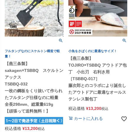
フルタングなのにスケルトン構造で軽
小魚をさばくのに最適なサイズ！
量！
【燕三条製】
【燕三条製】
TOJIRO×TSBBQ アウトドア包
sakagen×TSBBQ スケルトン
丁 小出刃 右利き用
アックス
［TSBBQ-017］
TSBBQ-032
藤次郎とのコラボにより誕生し
一枚の鋼板をくり抜いて作られ
たアウトドアに最適なオールス
たフルタング仕様なのに軽量
テンレス製包丁
全長298mm、総重量619g
税込価格
¥
13,200
税込
【頑張って送料無料！】
カートに入れる
税込価格
¥
13,200
税込