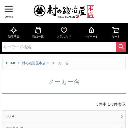
MENU
新着商品
商品一覧
お気に入り
マイページ
カート
HOME
村の鍛冶屋本店
メーカー名
メーカー名
3
件中
1
-
3
件表示
OLFA