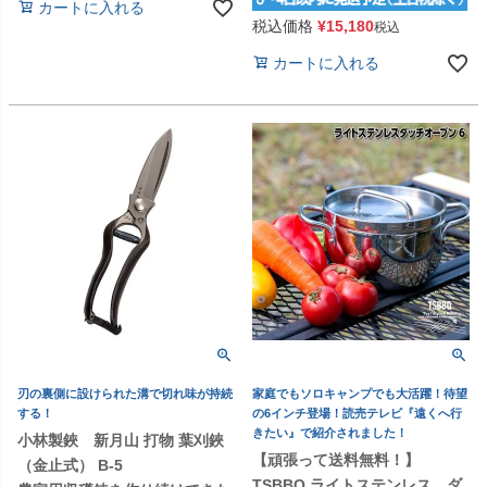
カートに入れる
税込価格
¥
15,180
税込
カートに入れる
刃の裏側に設けられた溝で切れ味が持続
家庭でもソロキャンプでも大活躍！待望
する！
の6インチ登場！読売テレビ『遠くへ行
きたい』で紹介されました！
小林製鋏 新月山 打物 葉刈鋏
【頑張って送料無料！】
（金止式） B-5
TSBBQ ライトステンレス ダ