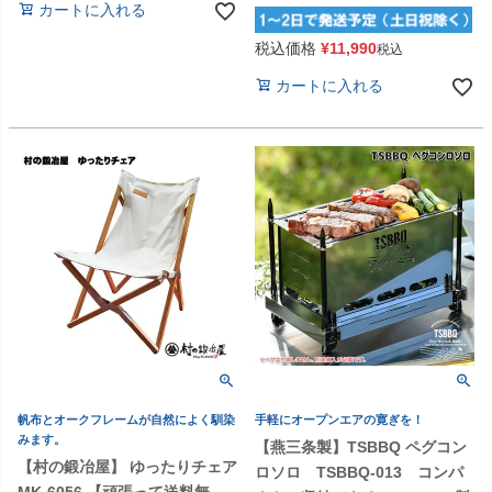
カートに入れる
税込価格
¥
11,990
税込
カートに入れる
帆布とオークフレームが自然によく馴染
手軽にオープンエアの寛ぎを！
みます。
【燕三条製】TSBBQ ペグコン
【村の鍛冶屋】 ゆったりチェア
ロソロ TSBBQ-013 コンパ