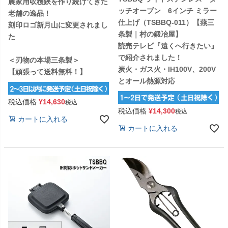
農家用収穫鋏を作り続けてきた
ッチオーブン 6インチ ミラー
老舗の逸品！
仕上げ（TSBBQ-011）【燕三
刻印ロゴ新月山に変更されまし
条製｜村の鍛冶屋】
た
読売テレビ『遠くへ行きたい』
で紹介されました！
＜刃物の本場三条製＞
炭火・ガス火・IH100V、200V
【頑張って送料無料！】
とオール熱源対応
税込価格
¥
14,630
税込
税込価格
¥
14,300
税込
カートに入れる
カートに入れる