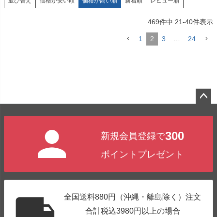
価格が安い順
価格が高い順
新着順
レビュー順
並び替え
469
件中
21
-
40
件表示
1
2
3
…
24
ペー
ジト
300
新規会員登録で
ップ
へ
ポイントプレゼント
全国送料880円（沖縄・離島除く）注文
合計税込3980円以上の場合