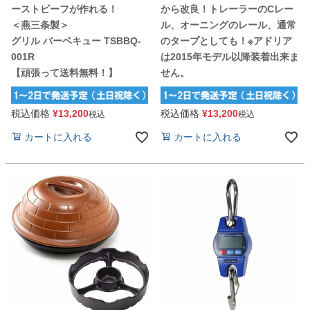
ーストビーフが作れる！
から改良！トレーラーのCレー
＜燕三条製＞
ル、オーニングのレール、通常
グリル バーベキュー TSBBQ-
のタープとしても！※アドリア
001R
は2015年モデル以降装着出来ま
【頑張って送料無料！】
せん。
税込価格
¥
13,200
税込価格
¥
13,200
税込
税込
カートに入れる
カートに入れる