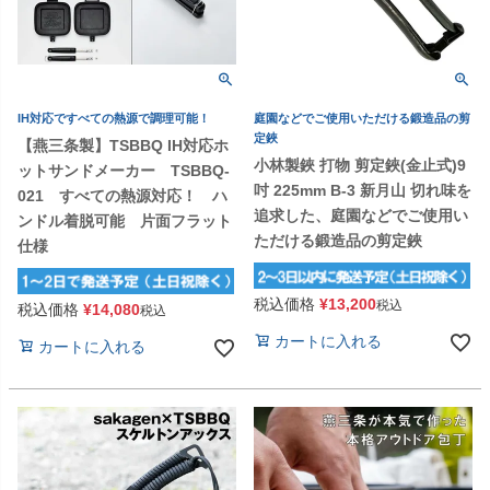
IH対応ですべての熱源で調理可能！
庭園などでご使用いただける鍛造品の剪
定鋏
【燕三条製】TSBBQ IH対応ホ
小林製鋏 打物 剪定鋏(金止式)9
ットサンドメーカー TSBBQ-
吋 225mm B-3 新月山 切れ味を
021 すべての熱源対応！ ハ
追求した、庭園などでご使用い
ンドル着脱可能 片面フラット
ただける鍛造品の剪定鋏
仕様
税込価格
¥
13,200
税込
税込価格
¥
14,080
税込
カートに入れる
カートに入れる