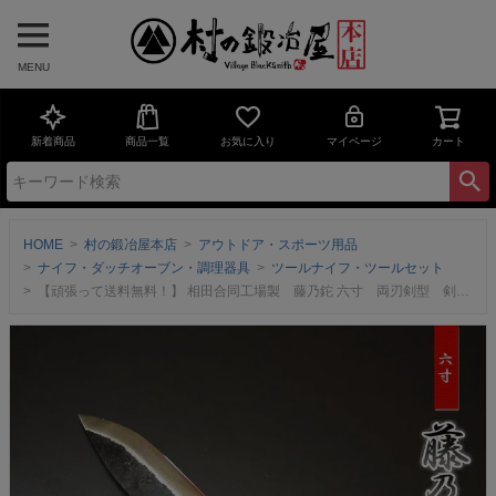
MENU
新着商品
商品一覧
お気に入り
マイページ
カート
HOME
村の鍛冶屋本店
アウトドア・スポーツ用品
ナイフ・ダッチオーブン・調理器具
ツールナイフ・ツールセット
【頑張って送料無料！】 相田合同工場製 藤乃鉈 六寸 両刃剣型 剣鉈 ～ 藪払いや木の枝打ちなど、アウトドアに最適な切れ味鋭いナイフ！ 刃渡り18cm メイドインジャパンのナイフです