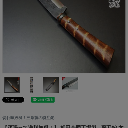
切れ味抜群！三条製の特注鉈
【頑張って送料無料！】 相田合同工場製 藤乃鉈 六