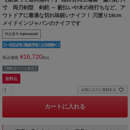
寸 両刃剣型 剣鉈 ～ 藪払いや木の枝打ちなど、ア
ウトドアに最適な切れ味鋭いナイフ！ 刃渡り18cm
メイドインジャパンのナイフです
商品番号
fujinonata6
¥
16,720
税込価格
税込
[
304
ポイント進呈 ]
送料込
お気に入りに登録する
カートに入れる