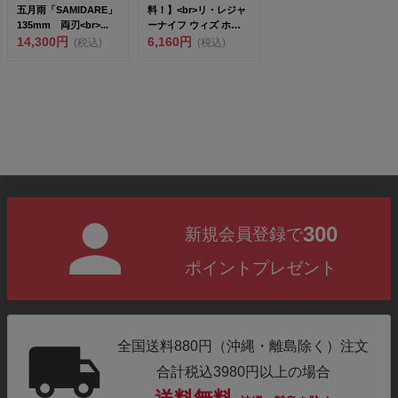
五月雨「SAMIDARE」
料！】<br>リ・レジャ
135mm 両刃<br>...
ーナイフ ウィズ ホル
14,300円
スター #...
6,160円
(税込)
(税込)
300
新規会員登録で
ポイントプレゼント
全国送料880円（沖縄・離島除く）注文
合計税込3980円以上の場合