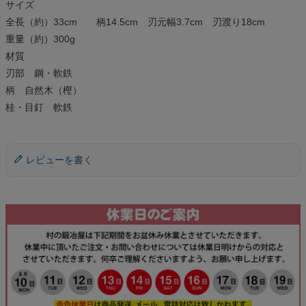
サイズ
全長（約）33cm 柄14.5cm 刃元幅3.7cm 刃渡り18cm
重量（約）300g
材質
刃部 鋼・軟鉄
柄 自然木（樫）
桂・目釘 軟鉄
レビューを書く