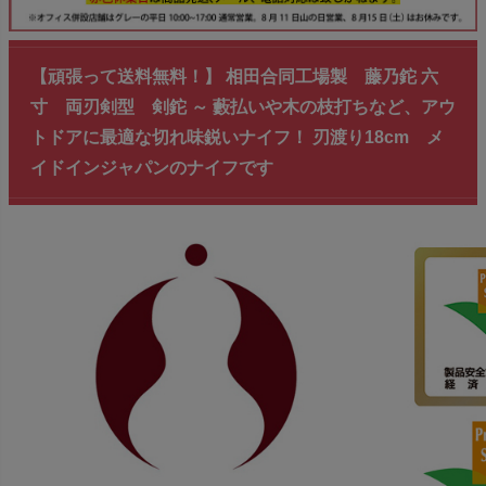
【頑張って送料無料！】 相田合同工場製 藤乃鉈 六
寸 両刃剣型 剣鉈 ～ 藪払いや木の枝打ちなど、アウ
トドアに最適な切れ味鋭いナイフ！ 刃渡り18cm メ
イドインジャパンのナイフです