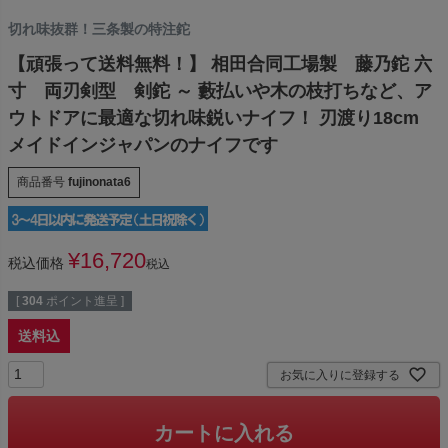
切れ味抜群！三条製の特注鉈
【頑張って送料無料！】 相田合同工場製 藤乃鉈 六
寸 両刃剣型 剣鉈 ～ 藪払いや木の枝打ちなど、ア
ウトドアに最適な切れ味鋭いナイフ！ 刃渡り18cm
メイドインジャパンのナイフです
商品番号
fujinonata6
¥
16,720
税込価格
税込
[
304
ポイント進呈 ]
送料込
お気に入りに登録する
カートに入れる