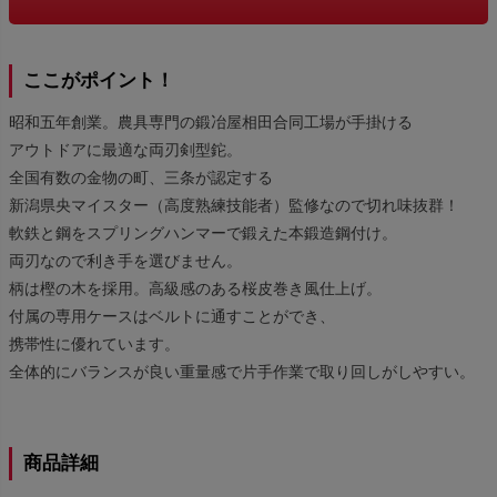
ここがポイント！
昭和五年創業。農具専門の鍛冶屋相田合同工場が手掛ける
アウトドアに最適な両刃剣型鉈。
全国有数の金物の町、三条が認定する
新潟県央マイスター（高度熟練技能者）監修なので切れ味抜群！
軟鉄と鋼をスプリングハンマーで鍛えた本鍛造鋼付け。
両刃なので利き手を選びません。
柄は樫の木を採用。高級感のある桜皮巻き風仕上げ。
付属の専用ケースはベルトに通すことができ、
携帯性に優れています。
全体的にバランスが良い重量感で片手作業で取り回しがしやすい。
商品詳細