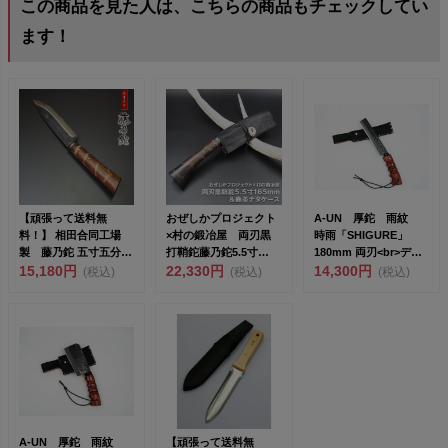
この商品を見た人は、こちらの商品もチェックしてい
ます！
【頑張って送料無
おぜしかプロジェクト
A-UN 厚鉈 雨紋
料！】 相田合同工場
×村の鍛冶屋 両刃黒
時雨「SHIGURE」
製 藤乃鉈 五寸五分
打鞘鉈藤乃鉈5.5寸
180mm 両刃<br>デ
両刃剣型 剣鉈 ～ 藪
15,180円
165mm＆鹿革ナタケ
22,330円
ザ...
14,300円
(税込)
(税込)
(税込)
払い...
ー...
A-UN 厚鉈 雨紋
【頑張って送料無