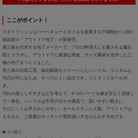
ここがポイント！
スタイリッシュなバーベキュースタイルを提案するTSBBQから切れ
味抜群の「アウトドア包丁」が新発売。
燕三条を代表する包丁メーカーで、プロの料理人にも愛される藤次
郎とコラボし、アウトドアに最適な用途、サイズ素材を追求した三
種の包丁をつくりました。
燕三条の伝統工芸、鎚起銅器をイメージしたハンドル。ランダムな
凹凸が手になじみ、すべりにくい設計です。ストラップホール付
き。
汚れの落としやすさなどを考えて、4つのパーツを継ぎ目なく溶接し
て一体化。ハンドルは中空のモナカ構造で、扱いやすい軽さに。
サビにくくお手入れしやすい、オールステンレス製。アウトドアは
もちろん、ご家庭のキッチンで普段使いするのもおすすめです。
■パン切り