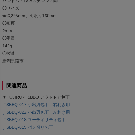
ハンドル：18-8ステンレス鋼
◯サイズ
全長295mm、刃渡り160mm
◯板厚
2mm
◯重量
142g
◯製造
新潟県燕市
関連商品
▼TOJIRO×TSBBQ アウトドア包丁
[TSBBQ-017]小出刃包丁（右利き用）
[TSBBQ-022]小出刃包丁（左利き用）
[TSBBQ-018]ユーティリティ包丁
[TSBBQ-019]パン切り包丁