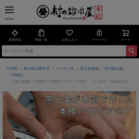
MENU
新着商品
商品一覧
お気に入り
マイページ
カート
HOME
村の鍛冶屋本店
メーカー名
燕三条地域
村の鍛冶屋
TSBBQ
【燕三条製】TOJIRO×TSBBQ アウトドア包丁 パン切り［TSBBQ-019］藤次郎とのコラボにより誕生したアウトドアに最適なオールステンレス製包丁