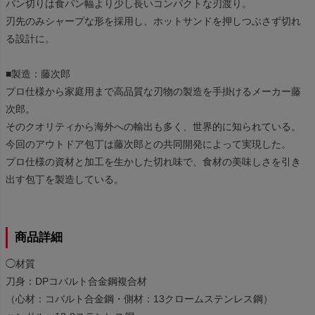
パン切りは食パン幅より少し長いコンパクトな刃渡り。
刃先のみシャープな形を採用し、ホットサンドを押しつぶさず切れ
る設計に。
■製造：藤次郎
プロ仕様から家庭用まで高品質な刃物の製造を手掛けるメーカー藤
次郎。
そのクオリティから海外への輸出も多く、世界的に知られている。
今回のアウトドア包丁は藤次郎との共同開発によって実現した。
プロ仕様の資材と加工を生かした切れ味で、食材の美味しさを引き
出す包丁を製造している。
商品詳細
◯材質
刀身：DPコバルト合金鋼複合材
（心材：コバルト合金鋼・側材：13クロームステンレス鋼）