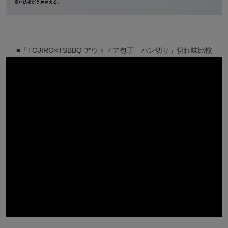
■「TOJIRO×TSBBQ アウトドア包丁 パン切り」切れ味比較