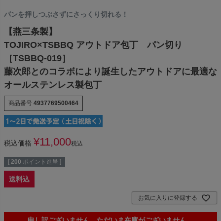
パンを押しつぶさずにさっくり切れる！
【燕三条製】
TOJIRO×TSBBQ アウトドア包丁 パン切り
［TSBBQ-019］
藤次郎とのコラボにより誕生したアウトドアに最適な
オールステンレス製包丁
商品番号
4937769500464
¥
11,000
税込価格
税込
[
200
ポイント進呈 ]
送料込
お気に入りに登録する
申し訳ございません。ただいま在庫がございません。