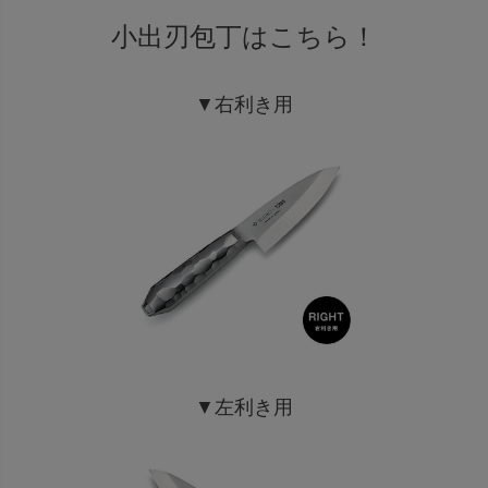
小出刃包丁はこちら！
▼右利き用
▼左利き用