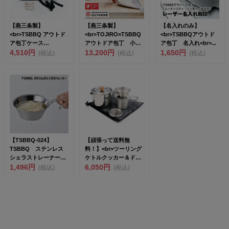
【燕三条製】
【燕三条製】
【名入れのみ】
<br>TSBBQ アウトド
<br>TOJIRO×TSBBQ
<br>TSBBQアウトド
ア包丁ケース
アウトドア包丁 小出
ア包丁 名入れ<br>...
［TSBBQ-020...
4,510円
刃 右...
13,200円
1,650円
(税込)
(税込)
(税込)
【TSBBQ-024】
【頑張って送料無
TSBBQ ステンレス
料！】<br>ツーリング
シェラストレーナー
ケトルクッカー＆ドリ
【燕三条製｜TSBBQ...
1,496円
ッパーセット...
6,050円
(税込)
(税込)