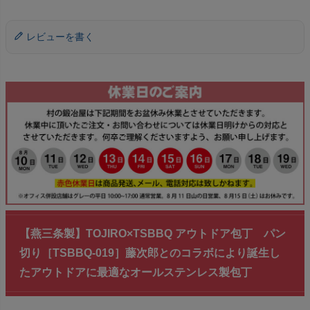
レビューを書く
【燕三条製】TOJIRO×TSBBQ アウトドア包丁 パン
切り［TSBBQ-019］藤次郎とのコラボにより誕生し
たアウトドアに最適なオールステンレス製包丁