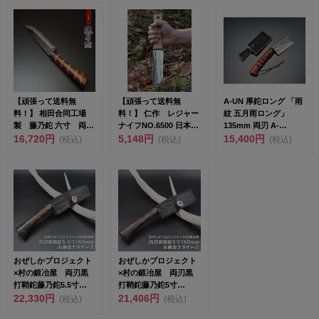
【頑張って送料無
【頑張って送料無
A-UN 厚鉈ロング 「雨
料！】 相田合同工場
料！】 仁作 レジャー
紋 五月雨ロング」
製 藤乃鉈 六寸 両刃
ナイフNO.6500 日本の
135mm 両刃 A-
剣型 剣鉈 ～ 藪払い
16,720円
狩猟文化が生んだ掘...
5,148円
5<br&g...
15,400円
(税込)
(税込)
(税込)
や木...
おぜしかプロジェクト
おぜしかプロジェクト
×村の鍛冶屋 両刃黒
×村の鍛冶屋 両刃黒
打鞘鉈藤乃鉈5.5寸
打鞘鉈藤乃鉈5寸
165mm＆鹿革ナタケ
22,330円
150mm＆鹿革ナタケー
21,406円
(税込)
(税込)
ー...
ス&...