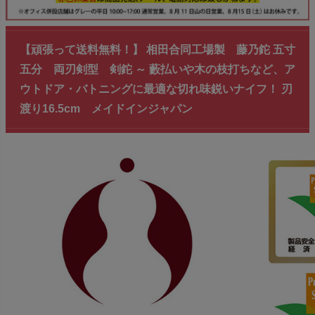
【頑張って送料無料！】 相田合同工場製 藤乃鉈 五寸
五分 両刃剣型 剣鉈 ～ 藪払いや木の枝打ちなど、ア
ウトドア・バトニングに最適な切れ味鋭いナイフ！ 刃
渡り16.5cm メイドインジャパン