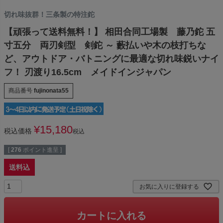
切れ味抜群！三条製の特注鉈
【頑張って送料無料！】 相田合同工場製 藤乃鉈 五
寸五分 両刃剣型 剣鉈 ～ 藪払いや木の枝打ちな
ど、アウトドア・バトニングに最適な切れ味鋭いナイ
フ！ 刃渡り16.5cm メイドインジャパン
商品番号
fujinonata55
¥
15,180
税込価格
税込
[
276
ポイント進呈 ]
送料込
お気に入りに登録する
カートに入れる