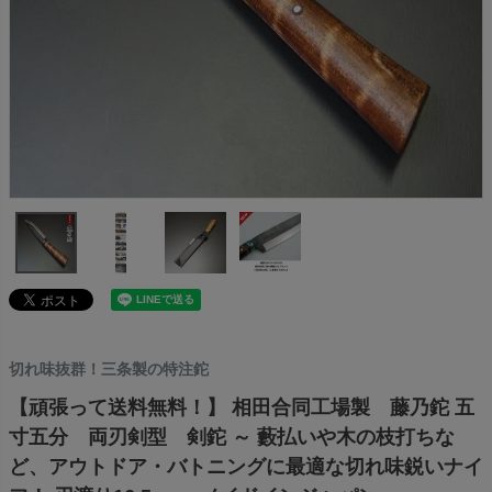
切れ味抜群！三条製の特注鉈
【頑張って送料無料！】 相田合同工場製 藤乃鉈 五
寸五分 両刃剣型 剣鉈 ～ 藪払いや木の枝打ちな
ど、アウトドア・バトニングに最適な切れ味鋭いナイ