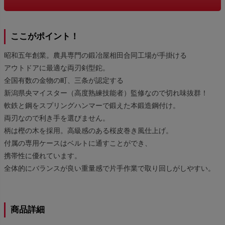
ここがポイント！
昭和五年創業。農具専門の鍛冶屋相田合同工場が手掛ける
アウトドアに最適な両刃剣型鉈。
全国有数の金物の町、三条が認定する
新潟県央マイスター（高度熟練技能者）監修なので切れ味抜群！
軟鉄と鋼をスプリングハンマーで鍛えた本鍛造鋼付け。
両刃なので利き手を選びません。
柄は樫の木を採用。高級感のある桜皮巻き風仕上げ。
付属の専用ケースはベルトに通すことができ、
携帯性に優れています。
全体的にバランスが良い重量感で片手作業で取り回しがしやすい。
商品詳細