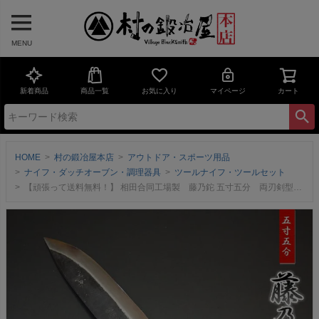
MENU
新着商品
商品一覧
お気に入り
マイページ
カート
HOME
村の鍛冶屋本店
アウトドア・スポーツ用品
ナイフ・ダッチオーブン・調理器具
ツールナイフ・ツールセット
【頑張って送料無料！】 相田合同工場製 藤乃鉈 五寸五分 両刃剣型 剣鉈 ～ 藪払いや木の枝打ちなど、アウトドア・バトニングに最適な切れ味鋭いナイフ！ 刃渡り16.5cm メイドインジャパン