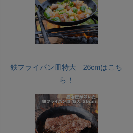
鉄フライパン皿特大 26cmはこち
ら！