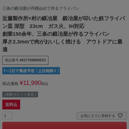
三条の鍛冶屋が丹精込めて作るフライパン
近藤製作所×村の鍛冶屋 鍛冶屋が叩いた鉄フライパ
ン皿 深型 23cm ガス火、IH対応
創業150余年、三条の鍛冶屋が作るフライパン
厚さ2.3mmで肉がおいしく焼ける アウトドアに最
適
商品番号
4937769800533
¥
11,990
税込価格
税込
[
218
ポイント進呈 ]
送料込
お気に入りに登録する