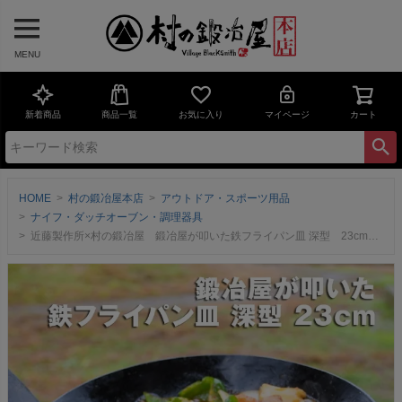
MENU
新着商品
商品一覧
お気に入り
マイページ
カート
HOME
村の鍛冶屋本店
アウトドア・スポーツ用品
ナイフ・ダッチオーブン・調理器具
近藤製作所×村の鍛冶屋 鍛冶屋が叩いた鉄フライパン皿 深型 23cm ガス火、IH対応創業150余年、三条の鍛冶屋が作るフライパン厚さ2.3mmで肉がおいしく焼ける アウトドアに最適