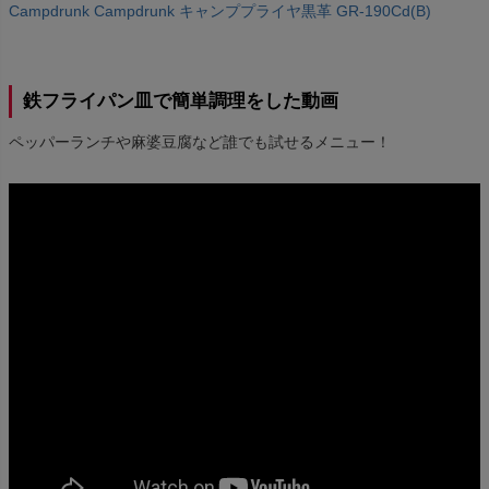
Campdrunk Campdrunk キャンププライヤ黒革 GR-190Cd(B)
鉄フライパン皿で簡単調理をした動画
ペッパーランチや麻婆豆腐など誰でも試せるメニュー！