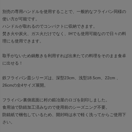
別売の専用ハンドルを使用することで、一般的なフライパン同様の
使い方が可能です。
ハンドルが取れるのでコンパクトに収納できます。
焚き火や炭火、ガス火だけでなく、IHでも使用可能なので日々の料
理にも使用できます。
取手がないため鍋敷きを利用すれば出来たての料理をそのまま食卓
に出せる！
鉄フライパン皿シリーズは、深型23cm、浅型18.5cm、22cm 、
26cmの全4サイズ展開。
フライパン裏側底面に村の鍛冶屋のロゴを刻印しました。
食用油で防錆加工済みなので使用前のシーズニング不要。
防錆紙で梱包しているため、開封時は水で軽く洗ってからご使用下
さい。