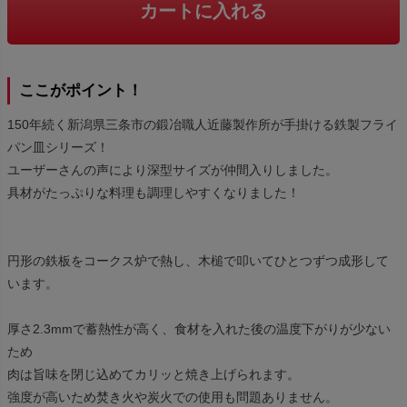
カートに入れる
ここがポイント！
150年続く新潟県三条市の鍛冶職人近藤製作所が手掛ける鉄製フライ
パン皿シリーズ！
ユーザーさんの声により深型サイズが仲間入りしました。
具材がたっぷりな料理も調理しやすくなりました！
円形の鉄板をコークス炉で熱し、木槌で叩いてひとつずつ成形して
います。
厚さ2.3mmで蓄熱性が高く、食材を入れた後の温度下がりが少ない
ため
肉は旨味を閉じ込めてカリッと焼き上げられます。
強度が高いため焚き火や炭火での使用も問題ありません。