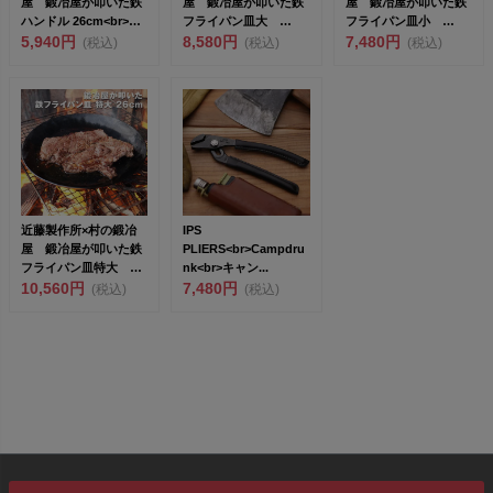
屋 鍛冶屋が叩いた鉄
屋 鍛冶屋が叩いた鉄
屋 鍛冶屋が叩いた鉄
ハンドル 26cm<br>創
フライパン皿大
フライパン皿小
業1...
5,940円
22cm ガス火、IH対
8,580円
18.5cm ガス火、IH
7,480円
(税込)
(税込)
(税込)
応&...
対...
近藤製作所×村の鍛冶
IPS
屋 鍛冶屋が叩いた鉄
PLIERS<br>Campdru
フライパン皿特大
nk<br>キャン...
26cm ガス火、IH対
10,560円
7,480円
(税込)
(税込)
応...