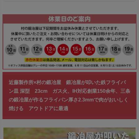
近藤製作所×村の鍛冶屋 鍛冶屋が叩いた鉄フライパ
ン皿 深型 23cm ガス火、IH対応創業150余年、三条
の鍛冶屋が作るフライパン厚さ2.3mmで肉がおいしく
焼ける アウトドアに最適