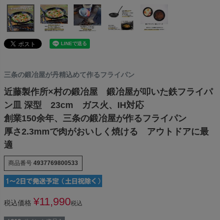
三条の鍛冶屋が丹精込めて作るフライパン
近藤製作所×村の鍛冶屋 鍛冶屋が叩いた鉄フライパ
ン皿 深型 23cm ガス火、IH対応
創業150余年、三条の鍛冶屋が作るフライパン
厚さ2.3mmで肉がおいしく焼ける アウトドアに最
適
商品番号
4937769800533
¥
11,990
税込価格
税込