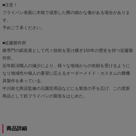
■注意！
フライパン表面に木槌で成形した際の細かな傷がある場合がありま
す。
予めご了承ください。
■近藤製作所
鍬専門の鍛造屋として代々技術を受け継ぎ150年の歴史を持つ近藤製
作所。
近年鍛冶職人の減少により、様々な地域からの依頼を受けるように
なり地域性や個人の要望に応えるオーダーメイド・カスタムの農機
具製作を承っている。
中川政七商店監修の元園芸用品などにも製造の手を広げ、この度新
商品として鉄フライパンの製造をはじめた。
商品詳細