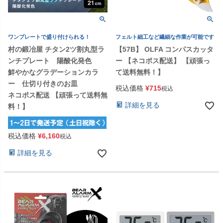
ワンプレートで盛り付けられる！
フェルト細工など繊細な作業が可能です
村の鍛冶屋 チタン2ツ割丸型ラ
【57B】 OLFA コンパスカッタ
ンチプレート 陽酸化発色
ー 【ネコポス配送】 【頑張っ
鮮やかなグラデーションカラ
て送料無料！】
ー 仕切り付きのお皿
税込価格
¥
715
税込
ネコポス配送 【頑張って送料無
詳細を見る
料！】
税込価格
¥
6,160
税込
詳細を見る