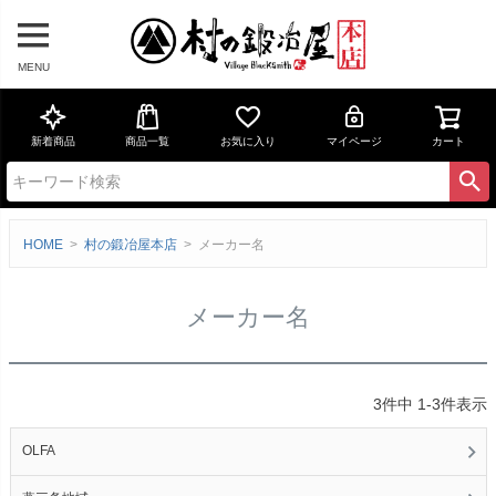
MENU
新着商品
商品一覧
お気に入り
マイページ
カート
HOME
村の鍛冶屋本店
メーカー名
メーカー名
3
件中
1
-
3
件表示
OLFA