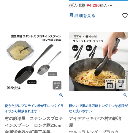
税込価格
¥
4,290
〜
税込
詳細を見る
使うたびにプロテイン粉が手につくイラ
軽い力で掴める万能トング！つなぎ目が
イラから解放されます！
なく洗いやすい
村の鍛冶屋 ステンレスプロテ
アイデアセキカワ×村の鍛冶
インスプーン ロング柄23cm
屋
金属洋食器の町燕三条製
ウルトラトング ブラック