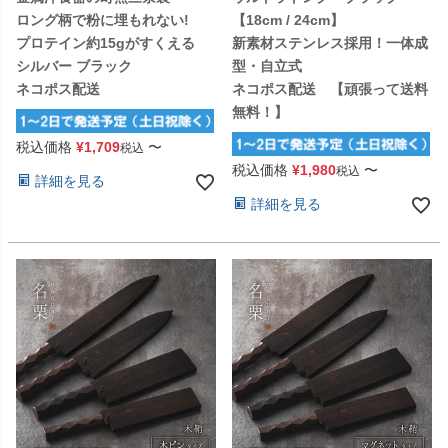
ロング柄で粉に埋もれない!
【18cm / 24cm】
プロテイン約15gがすくえる
新素材ステンレス採用！一体成
シルバー ブラック
型・自立式
ネコポス配送
ネコポス配送 【頑張って送料
無料！】
税込価格
¥
1,709
〜
税込
税込価格
¥
1,980
〜
税込
詳細を見る
詳細を見る