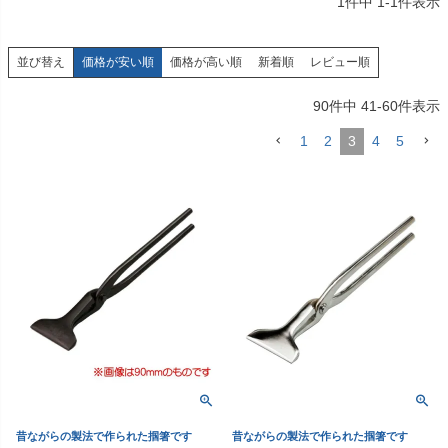
1
件中
1
-
1
件表示
価格が安い順
価格が高い順
新着順
レビュー順
並び替え
90
件中
41
-
60
件表示
1
2
3
4
5
昔ながらの製法で作られた掴箸です
昔ながらの製法で作られた掴箸です