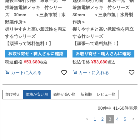
越後三条打刃物 東京一光 平
越後三条打刃物 東京一光 掴
掴箸無電解メッキ 竹シリー
箸無電解メッキ 竹シリーズ
ズ 30mm ＜三条市製｜水
30mm ＜三条市製｜水野製
野製作所＞
作所＞
握りやすさと高い意匠性を両立
握りやすさと高い意匠性を両立
する竹シリーズ
する竹シリーズ
【頑張って送料無料！】
【頑張って送料無料！】
税込価格
¥
53,680
税込価格
¥
53,680
税込
税込
カートに入れる
カートに入れる
価格が安い順
価格が高い順
新着順
レビュー順
並び替え
90
件中
41
-
60
件表示
1
2
3
4
5