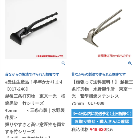
昔ながらの製法で作られた掴箸です
昔ながらの製法で作られた掴箸です
※受注生産品！半年かかります
【頑張って送料無料！】 越後三
【017-246】
条打刃物 水野製作所 東京一
越後三条打刃物 東京一光 掴
光 鷲型掴箸ステンレス
箸黒染 竹シリーズ
75mm 017-088
45mm ＜三条市製｜水野製
作所＞
握りやすさと高い意匠性を両立
税込価格
¥
48,620
税込
する竹シリーズ