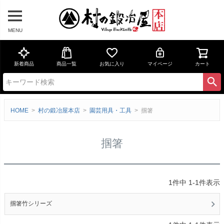
MENU
新着商品
商品一覧
お気に入り
マイページ
カート
HOME
村の鍛冶屋本店
園芸用具・工具
掴箸
掴箸
1
件中
1
-
1
件表示
掴箸竹シリーズ