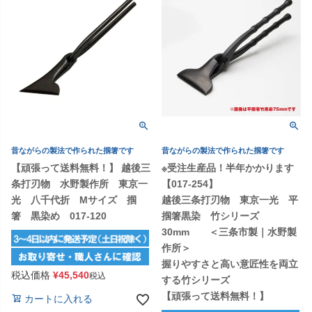
昔ながらの製法で作られた掴箸です
昔ながらの製法で作られた掴箸です
【頑張って送料無料！】 越後三
※受注生産品！半年かかります
条打刃物 水野製作所 東京一
【017-254】
光 八千代折 Mサイズ 掴
越後三条打刃物 東京一光 平
箸 黒染め 017-120
掴箸黒染 竹シリーズ
30mm ＜三条市製｜水野製
作所＞
握りやすさと高い意匠性を両立
税込価格
¥
45,540
税込
する竹シリーズ
【頑張って送料無料！】
カートに入れる