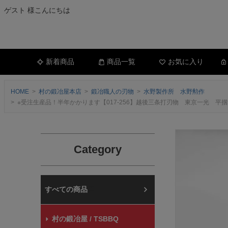
ゲスト 様こんにちは
新着商品
商品一覧
お気に入り
HOME
村の鍛冶屋本店
鍛冶職人の刃物
水野製作所 水野勲作
※受注生産品！半年かかります【017-256】越後三条打刃物 東京一光
Category
村の鍛冶屋本店
村の鍛冶屋 / TSBBQ