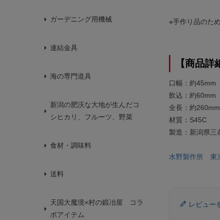
ガーデニング用機械
※手作り品のた
連結金具
【商品詳
海の専門道具
口幅：約45mm
飲込：約60mm
新潟の肥沃な大地が生んだコ
全長：約260mm
シヒカリ、フルーツ、野菜
材質：S45C
製造：新潟県三
食材・調味料
水野製作所 東
送料
天国大魔境×村の鍛冶屋 コラ
レビュー
ボアイテム