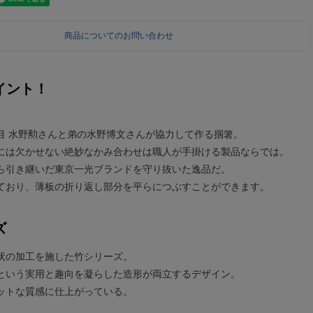
商品についてのお問い合わせ
イント！
目 水野勲さんと弟の水野博文さんが協力して作る掴箸。
には欠かせない絶妙なかみ合わせは職人が手掛ける製品ならでは。
ら引き継いだ東京一光ブランドを守り抜いた逸品だ。
ており、薄板の折り返し部分を平らにつぶすことができます。
ズ
状の加工を施した竹シリーズ。
という実用と趣向を凝らした造形が両立するデザイン。
ットな質感に仕上がっている。