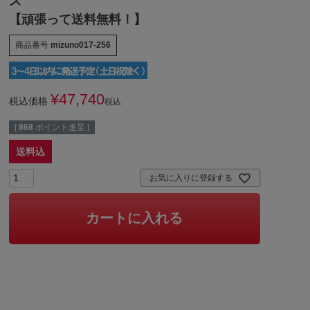
ズ
【頑張って送料無料！】
商品番号
mizuno017-256
¥
47,740
税込価格
税込
[
868
ポイント進呈 ]
送料込
お気に入りに登録する
カートに入れる