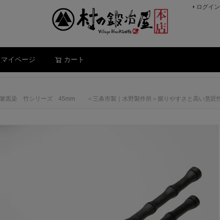
ログイン
検索
マイページ
カート
 平掴箸黒染 竹シリーズ 45mm ＜三条市製｜水野製作所＞握りやすさと高い意