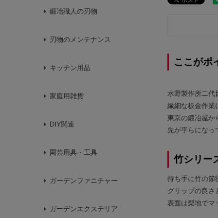
鍛冶職人の刃物
刃物のメンテナンス
ここがポ
キッチン用品
水野製作所二代
家庭用雑貨
繊細な板金作業
東京の鍛冶屋か
DIY関連
先が平らになっ
園芸用具・工具
竹シリー
持ち手に竹の節
ガーデンファニチャー
グリップの良さ
表面は梨地でマ
ガーデンエクステリア