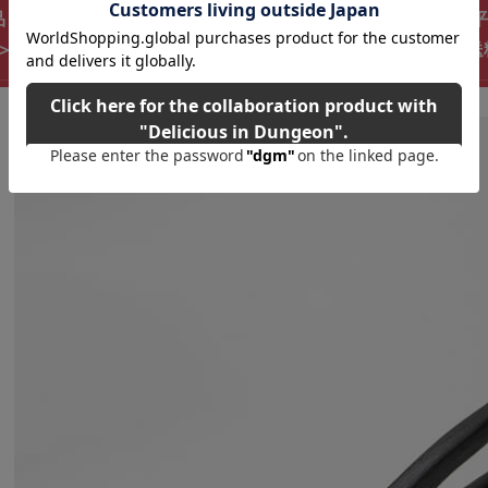
品！半年かかります【017-256】越後三条打刃物 東京一光
＞握りやすさと高い意匠性を両立する竹シリーズ【頑張って送