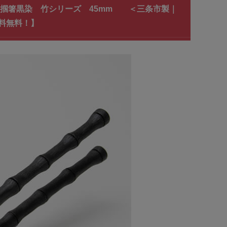
 平掴箸黒染 竹シリーズ 45mm ＜三条市製｜
料無料！】