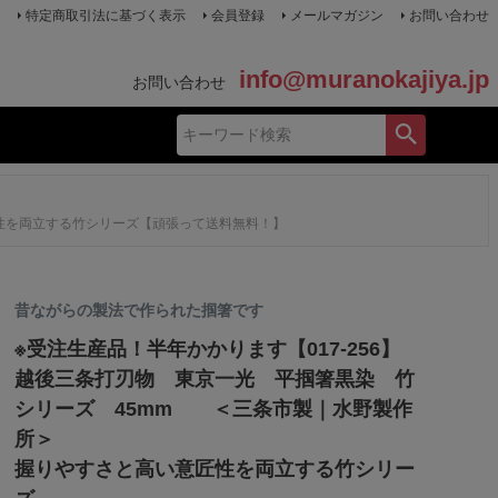
特定商取引法に基づく表示
会員登録
メールマガジン
お問い合わせ
info@muranokajiya.jp
お問い合わせ
匠性を両立する竹シリーズ【頑張って送料無料！】
昔ながらの製法で作られた掴箸です
※受注生産品！半年かかります【017-256】
越後三条打刃物 東京一光 平掴箸黒染 竹
シリーズ 45mm ＜三条市製｜水野製作
所＞
握りやすさと高い意匠性を両立する竹シリー