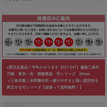
※受注生産品！半年かかります【017-247】越後三条打
刃物 東京一光 掴箸黒染 竹シリーズ 60mm
＜三条市製｜水野製作所＞握りやすさと高い意匠性を
両立する竹シリーズ【頑張って送料無料！】