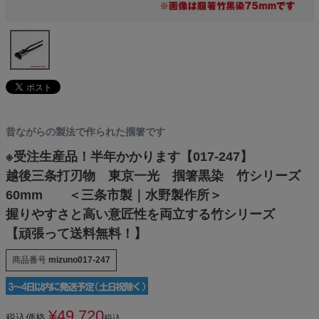
昔ながらの製法で作られた掴箸です
※受注生産品！半年かかります【017-247】
越後三条打刃物 東京一光 掴箸黒染 竹シリーズ
60mm ＜三条市製｜水野製作所＞
握りやすさと高い意匠性を両立する竹シリーズ
【頑張って送料無料！】
商品番号
mizuno017-247
¥
49,720
税込価格
税込