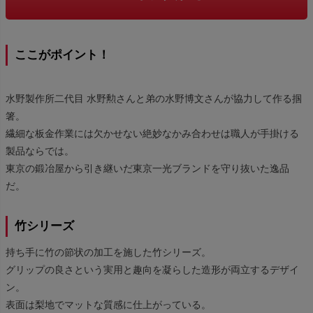
ここがポイント！
水野製作所二代目 水野勲さんと弟の水野博文さんが協力して作る掴
箸。
繊細な板金作業には欠かせない絶妙なかみ合わせは職人が手掛ける
製品ならでは。
東京の鍛冶屋から引き継いだ東京一光ブランドを守り抜いた逸品
だ。
竹シリーズ
持ち手に竹の節状の加工を施した竹シリーズ。
グリップの良さという実用と趣向を凝らした造形が両立するデザイ
ン。
表面は梨地でマットな質感に仕上がっている。