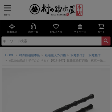
MENU
新着商品
商品一覧
お気に入り
マイページ
カート
HOME
村の鍛冶屋本店
鍛冶職人の刃物
水野製作所 水野勲作
※受注生産品！半年かかります【017-247】越後三条打刃物 東京一光 掴箸黒染 竹シリーズ 60mm ＜三条市製｜水野製作所＞握りやすさと高い意匠性を両立する竹シリーズ【頑張って送料無料！】