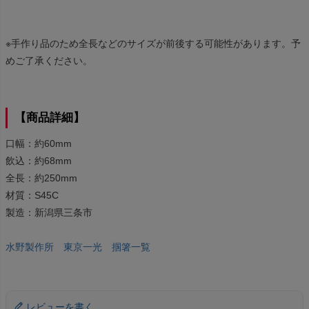
※手作り品のため全長などのサイズが前後する可能性があります。予
めご了承ください。
【商品詳細】
口幅：約60mm
飲込：約68mm
全長：約250mm
材質：S45C
製造：新潟県三条市
水野製作所 東京一光 掴箸一覧
レビューを書く