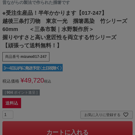
昔ながらの製法で作られた掴箸です
※受注生産品！半年かかります【017-247】
越後三条打刃物 東京一光 掴箸黒染 竹シリーズ
60mm ＜三条市製｜水野製作所＞
握りやすさと高い意匠性を両立する竹シリーズ
【頑張って送料無料！】
商品番号
mizuno017-247
¥
49,720
税込価格
税込
[
904
ポイント進呈 ]
送料込
お気に入りに登録する
カートに入れる