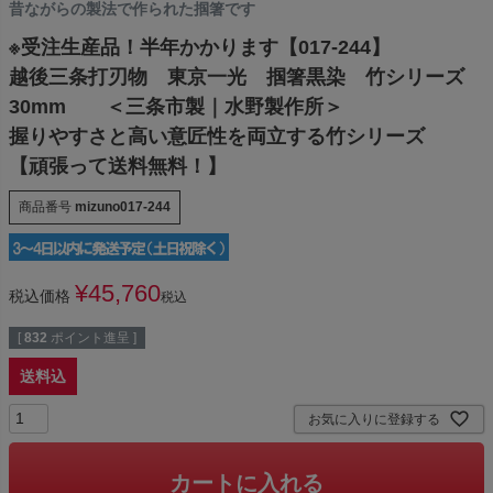
昔ながらの製法で作られた掴箸です
※受注生産品！半年かかります【017-244】
越後三条打刃物 東京一光 掴箸黒染 竹シリーズ
30mm ＜三条市製｜水野製作所＞
握りやすさと高い意匠性を両立する竹シリーズ
【頑張って送料無料！】
商品番号
mizuno017-244
¥
45,760
税込価格
税込
[
832
ポイント進呈 ]
送料込
お気に入りに登録する
カートに入れる