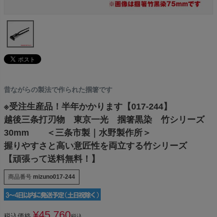
昔ながらの製法で作られた掴箸です
※受注生産品！半年かかります【017-244】
越後三条打刃物 東京一光 掴箸黒染 竹シリーズ
30mm ＜三条市製｜水野製作所＞
握りやすさと高い意匠性を両立する竹シリーズ
【頑張って送料無料！】
商品番号
mizuno017-244
¥
45,760
税込価格
税込