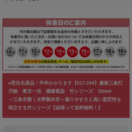
※受注生産品！半年かかります【017-244】越後三条打
刃物 東京一光 掴箸黒染 竹シリーズ 30mm
＜三条市製｜水野製作所＞握りやすさと高い意匠性を
両立する竹シリーズ【頑張って送料無料！】