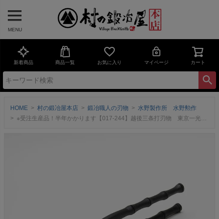
MENU
新着商品
商品一覧
お気に入り
マイページ
カート
HOME
村の鍛冶屋本店
鍛冶職人の刃物
水野製作所 水野勲作
※受注生産品！半年かかります【017-244】越後三条打刃物 東京一光 掴箸黒染 竹シリーズ 30mm ＜三条市製｜水野製作所＞握りやすさと高い意匠性を両立する竹シリーズ【頑張って送料無料！】