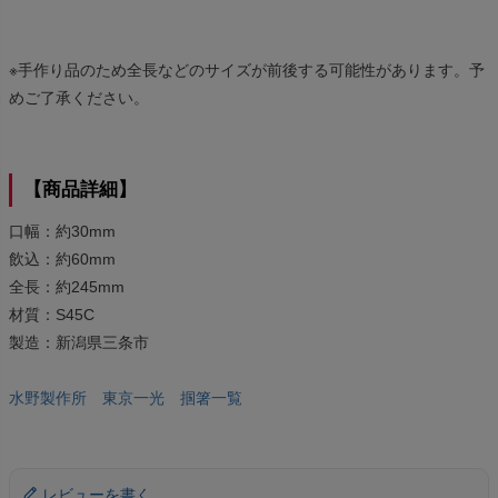
※手作り品のため全長などのサイズが前後する可能性があります。予
めご了承ください。
【商品詳細】
口幅：約30mm
飲込：約60mm
全長：約245mm
材質：S45C
製造：新潟県三条市
水野製作所 東京一光 掴箸一覧
レビューを書く