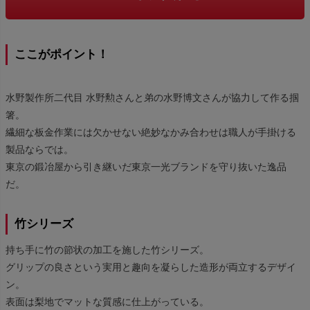
ここがポイント！
水野製作所二代目 水野勲さんと弟の水野博文さんが協力して作る掴
箸。
繊細な板金作業には欠かせない絶妙なかみ合わせは職人が手掛ける
製品ならでは。
東京の鍛冶屋から引き継いだ東京一光ブランドを守り抜いた逸品
だ。
竹シリーズ
持ち手に竹の節状の加工を施した竹シリーズ。
グリップの良さという実用と趣向を凝らした造形が両立するデザイ
ン。
表面は梨地でマットな質感に仕上がっている。