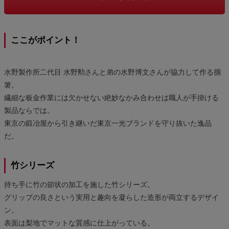
ここがポイント！
水野製作所二代目 水野勲さんと弟の水野博文さんが協力して作る掴
箸。
繊細な板金作業には欠かせない絶妙なかみ合わせは職人が手掛ける
製品ならでは。
東京の鍛冶屋から引き継いだ東京一光ブランドを守り抜いた逸品
だ。
竹シリーズ
持ち手に竹の節状の加工を施した竹シリーズ。
グリップの良さという実用と趣向を凝らした造形が両立するデザイ
ン。
表面は梨地でマットな質感に仕上がっている。