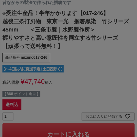
昔ながらの製法で作られた掴箸です
※受注生産品！半年かかります【017-246】
越後三条打刃物 東京一光 掴箸黒染 竹シリーズ
45mm ＜三条市製｜水野製作所＞
握りやすさと高い意匠性を両立する竹シリーズ
【頑張って送料無料！】
商品番号
mizuno017-246
¥
47,740
税込価格
税込
[
868
ポイント進呈 ]
送料込
お気に入りに登録する
カートに入れる