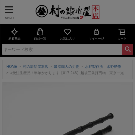
MENU
新着商品
商品一覧
お気に入り
マイページ
カート
HOME
村の鍛冶屋本店
鍛冶職人の刃物
水野製作所 水野勲作
※受注生産品！半年かかります【017-246】越後三条打刃物 東京一光 掴箸黒染 竹シリーズ 45mm ＜三条市製｜水野製作所＞握りやすさと高い意匠性を両立する竹シリーズ【頑張って送料無料！】