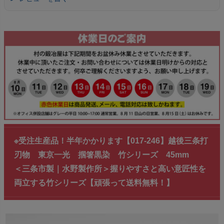
※受注生産品！半年かかります【017-246】越後三条打
刃物 東京一光 掴箸黒染 竹シリーズ 45mm
＜三条市製｜水野製作所＞握りやすさと高い意匠性を
両立する竹シリーズ【頑張って送料無料！】