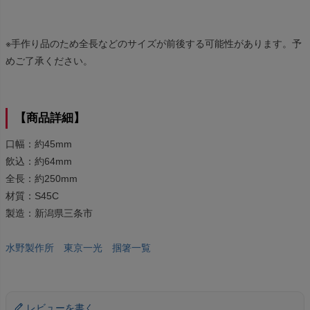
※手作り品のため全長などのサイズが前後する可能性があります。予
めご了承ください。
【商品詳細】
口幅：約45mm
飲込：約64mm
全長：約250mm
材質：S45C
製造：新潟県三条市
水野製作所 東京一光 掴箸一覧
レビューを書く