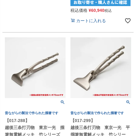
税込価格
¥
60,940
税込
カートに入れる
昔ながらの製法で作られた掴箸です
昔ながらの製法で作られた掴箸です
【017-288】
【017-299】
越後三条打刃物 東京一光 掴
越後三条打刃物 東京一光 平
箸無電解メッキ 竹シリーズ
掴箸無電解メッキ 竹シリー