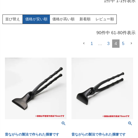
1
件中
1
-
1
件表示
価格が安い順
価格が高い順
新着順
レビュー順
並び替え
90
件中
61
-
80
件表示
1
…
3
4
5
昔ながらの製法で作られた掴箸です
昔ながらの製法で作られた掴箸です