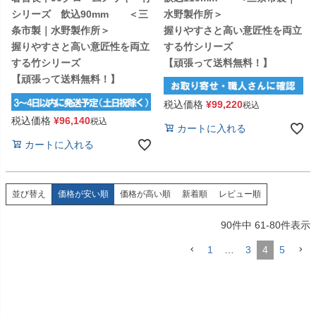
シリーズ 飲込90mm ＜三
水野製作所＞
条市製｜水野製作所＞
握りやすさと高い意匠性を両立
握りやすさと高い意匠性を両立
する竹シリーズ
する竹シリーズ
【頑張って送料無料！】
【頑張って送料無料！】
税込価格
¥
99,220
税込
税込価格
¥
96,140
税込
カートに入れる
カートに入れる
価格が安い順
価格が高い順
新着順
レビュー順
並び替え
90
件中
61
-
80
件表示
1
…
3
4
5