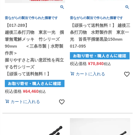
昔ながらの製法で作られた掴箸です
昔ながらの製法で作られた掴箸です
【017-289】
【頑張って送料無料！】 越後三
越後三条打刃物 東京一光 掴
条打刃物 水野製作所 東京一
箸無電解メッキ 竹シリーズ
光 首長平掴箸黒染150mm
90mm ＜三条市製｜水野製
017-095
作所＞
握りやすさと高い意匠性を両立
税込価格
¥
70,840
税込
する竹シリーズ
【頑張って送料無料！】
カートに入れる
税込価格
¥
64,460
税込
カートに入れる