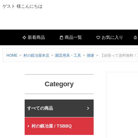
ゲスト 様こんにちは
新着商品
商品一覧
お気に入り
HOME
村の鍛冶屋本店
園芸用具・工具
掴箸
【頑張って送料無料！】
Category
村の鍛冶屋本店
村の鍛冶屋 / TSBBQ