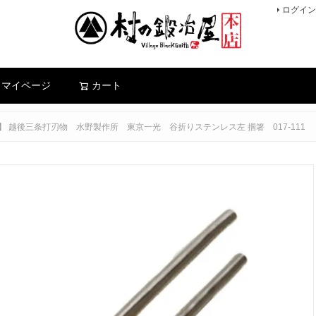
ログイン
検索
マイページ
カート
 越後三条打刃物 水野製作所 東京一光 谷折りステンレス左 掴箸 017-111