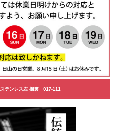
ンレス左 掴箸 017-111