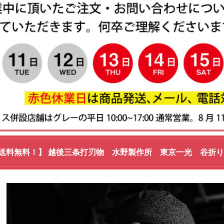
送料無料！】 越後三条打刃物 水野製作所 東京一光 谷折りステ