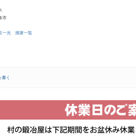
ス
条市
京一光 掴箸一覧
を書く