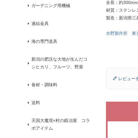
全長：約300mm
ガーデニング用機械
材質：ステンレ
製造：新潟県三
連結金具
水野製作所 東
海の専門道具
新潟の肥沃な大地が生んだコ
シヒカリ、フルーツ、野菜
レビュー
食材・調味料
送料
天国大魔境×村の鍛冶屋 コラ
ボアイテム