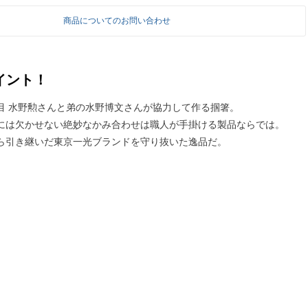
商品についてのお問い合わせ
イント！
目 水野勲さんと弟の水野博文さんが協力して作る掴箸。
には欠かせない絶妙なかみ合わせは職人が手掛ける製品ならでは。
ら引き継いだ東京一光ブランドを守り抜いた逸品だ。